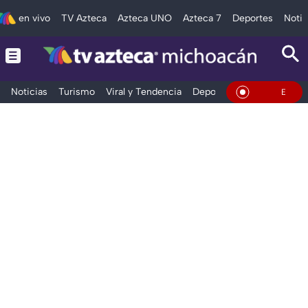
en vivo
TV Azteca
Azteca UNO
Azteca 7
Deportes
Notic
Noticias
Turismo
Viral y Tendencia
Deportes
Espectáculos
En Vivo