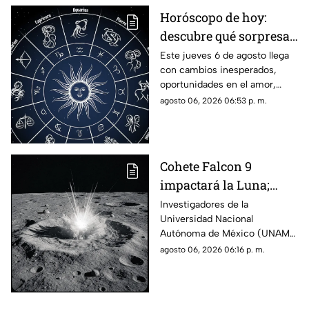
Horóscopo de hoy:
descubre qué sorpresa
le espera a tu signo este
Este jueves 6 de agosto llega
con cambios inesperados,
jueves 6 de agosto
oportunidades en el amor,
avances laborales y decisiones
agosto 06, 2026 06:53 p. m.
que podrían marcar el rumbo
de los próximos días. Descubre
qué dicen los astros para tu
signo y prepárate para
Cohete Falcon 9
aprovechar la energía de la
impactará la Luna;
jornada.
UNAM descarta riesgos
Investigadores de la
Universidad Nacional
para la Tierra
Autónoma de México (UNAM)
informaron que la etapa
agosto 06, 2026 06:16 p. m.
superior de un cohete Falcon 9
de SpaceX impactará contra la
superficie de la Luna en los
próximos días, un evento que