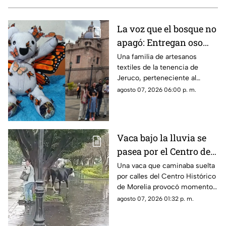
La voz que el bosque no
apagó: Entregan oso
memorial al hijo de
Una familia de artesanos
textiles de la tenencia de
Homero Gómez.
Jeruco, perteneciente al
municipio de Cuitzeo,
agosto 07, 2026 06:00 p. m.
Michoacán, creó un emotivo
oso memorial dedicado a
Homero Gómez González, el
defensor ambientalista
Vaca bajo la lluvia se
conocido como “El Guardián
pasea por el Centro de
de las Monarcas”, el cual fue
entregado a su hijo, Homero
Morelia y asusta a una
Una vaca que caminaba suelta
Gómez Valencia, en la ciudad
por calles del Centro Histórico
mujer
de Morelia.
de Morelia provocó momentos
de sorpresa y susto entre
agosto 07, 2026 01:32 p. m.
quienes se encontraban en la
zona, luego de que el animal