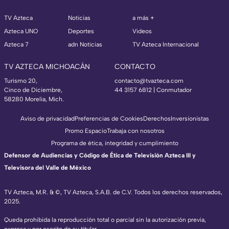
TV Azteca
Noticias
a más +
Azteca UNO
Deportes
Videos
Azteca 7
adn Noticias
TV Azteca Internacional
TV AZTECA MICHOACÁN
CONTACTO
Turismo 20,
contacto@tvazteca.com
Cinco de Diciembre,
44 3157 6812
| Conmutador
58280 Morelia, Mich.
Aviso de privacidad
Preferencias de Cookies
Derechos
Inversionistas
Promo Espacio
Trabaja con nosotros
Programa de ética, integridad y cumplimiento
Defensor de Audiencias y Código de Ética de Televisión Azteca III y
Televisora del Valle de México
TV Azteca, M.R. & ©, TV Azteca, S.A.B. de C.V. Todos los derechos reservados,
2025.
Queda prohibida la reproducción total o parcial sin la autorización previa,