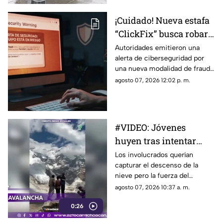
apareciera sobre la avenida
Madero, a la altura de la Plaza
¡Cuidado! Nueva estafa
Niños Héroes.
“ClickFix” busca robar
información desde tu
Autoridades emitieron una
alerta de ciberseguridad por
computadora
una nueva modalidad de fraude
conocida como “ClickFix”, una
agosto 07, 2026 12:02 p. m.
técnica utilizada por sitios web
falsos para engañar a los
usuarios y hacer que ejecuten
comandos maliciosos que
#VIDEO: Jóvenes
pueden comprometer sus
huyen tras intentar
equipos y robar información
personal.
grabar una potente
Los involucrados querían
capturar el descenso de la
avalancha
nieve pero la fuerza del
fenómeno los obligó a correr.
agosto 07, 2026 10:37 a. m.
0:26