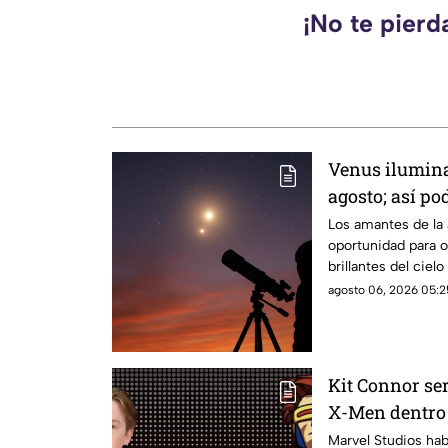
¡No te pierd
Venus ilumina
agosto; así po
Los amantes de la
oportunidad para o
brillantes del cie
verse con mayor fa
agosto 06, 2026 05:2
de agosto de 2026,
de agosto, cuando 
para su observació
Kit Connor ser
X-Men dentro 
Marvel Studios hab