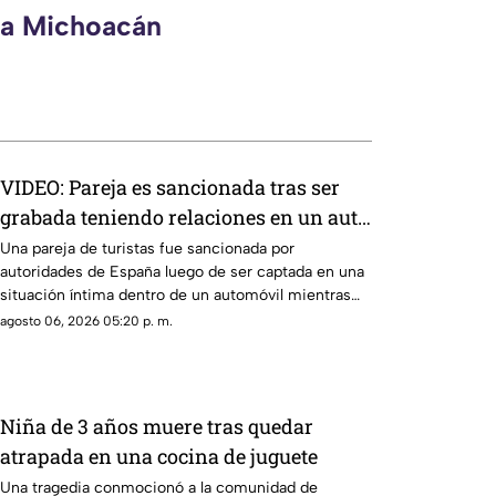
eca Michoacán
VIDEO: Pareja es sancionada tras ser
grabada teniendo relaciones en un auto
en movimiento
Una pareja de turistas fue sancionada por
autoridades de España luego de ser captada en una
situación íntima dentro de un automóvil mientras
circulaban por la autopista A-7, a la altura de
agosto 06, 2026 05:20 p. m.
Marbella, Málaga.
Niña de 3 años muere tras quedar
atrapada en una cocina de juguete
Una tragedia conmocionó a la comunidad de