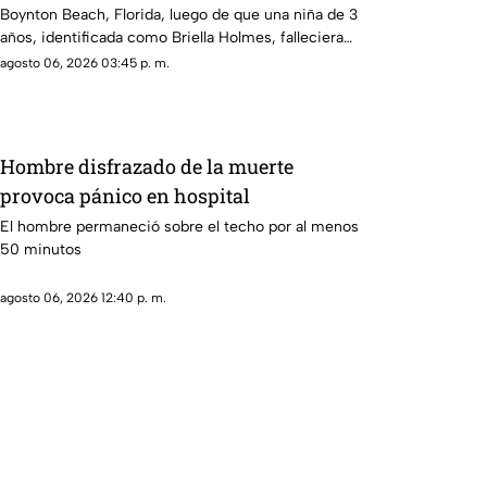
Boynton Beach, Florida, luego de que una niña de 3
años, identificada como Briella Holmes, falleciera
tras quedar atrapada en una cocina de juguete de
agosto 06, 2026 03:45 p. m.
madera mientras intentaba sacar otros objetos que
habían caído dentro de la estructura.
Hombre disfrazado de la muerte
provoca pánico en hospital
El hombre permaneció sobre el techo por al menos
50 minutos
agosto 06, 2026 12:40 p. m.