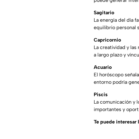
puede generar inten
Sagitario
La energía del día f
equilibrio personal 
Capricornio
La creatividad y la
a largo plazo y vínc
Acuario
El horóscopo señala
entorno podría gene
Piscis
La comunicación y l
importantes y oport
Te puede interesar l