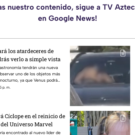
as nuestro contenido, sigue a TV Azt
en Google News!
rá los atardeceres de
drás verlo a simple vista
 astronomía tendrán una nueva
bservar uno de los objetos más
lo nocturno, ya que Venus podrá
cilidad durante los atardeceres
5 p. m.
 especialmente entre el 14 y 16
alcanzará condiciones favorables
n.
á Cíclope en el reinicio de
del Universo Marvel
ría encontrado al nuevo líder de