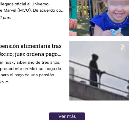
legada oficial al Universo
de Marvel (MCU). De acuerdo con
 especializado Deadline, el actor
7 p. m.
r fue elegido para interpretar a
clope en la nueva película de
quicia mutante.
 pensión alimentaria tras
éxico; juez ordena pago
 su manutención
un husky siberiano de tres años,
n precedente en México luego de
enara el pago de una pensión
s veterinarios tras la separación
 p. m.
.
Ver más