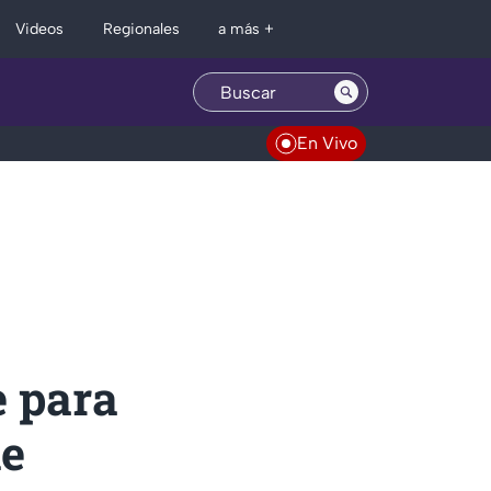
Regionales
Videos
a más +
En Vivo
 para
le