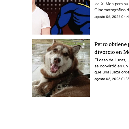
los X-Men para su l
Cinematográfico 
reportes del portal
agosto 06, 2026 04:4
británico Kit Conno
Scott Summers / Cí
reinicio de la fran
Perro obtiene
divorcio en M
mensual para
El caso de Lucas, 
se convirtió en u
que una jueza ord
alimentaria y gasto
agosto 06, 2026 01:35
de sus propietarios