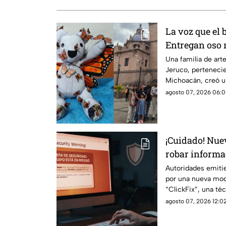
La voz que el 
Entregan oso 
Homero Góme
Una familia de art
Jeruco, pertenecie
Michoacán, creó 
dedicado a Homer
agosto 07, 2026 06:0
ambientalista con
Monarcas”, el cual
Gómez Valencia, en
¡Cuidado! Nuev
robar informa
computadora
Autoridades emitie
por una nueva mod
“ClickFix”, una téc
falsos para engaña
agosto 07, 2026 12:02
ejecuten comando
comprometer sus e