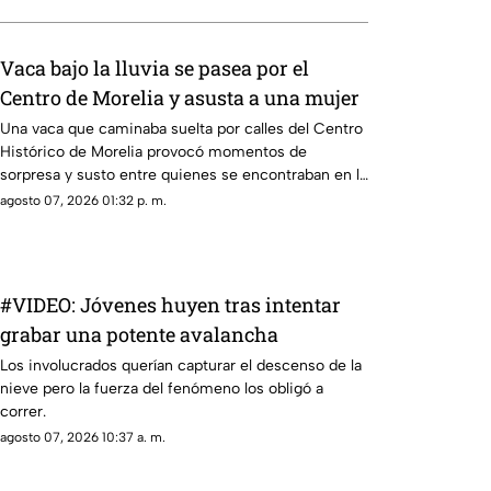
Vaca bajo la lluvia se pasea por el
Centro de Morelia y asusta a una mujer
Una vaca que caminaba suelta por calles del Centro
Histórico de Morelia provocó momentos de
sorpresa y susto entre quienes se encontraban en la
zona, luego de que el animal apareciera sobre la
agosto 07, 2026 01:32 p. m.
avenida Madero, a la altura de la Plaza Niños Héroes.
#VIDEO: Jóvenes huyen tras intentar
grabar una potente avalancha
Los involucrados querían capturar el descenso de la
nieve pero la fuerza del fenómeno los obligó a
correr.
agosto 07, 2026 10:37 a. m.