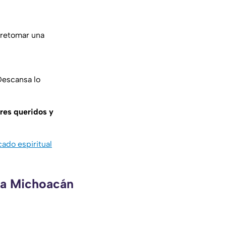
 retomar una
Descansa lo
eres queridos y
cado espiritual
eca Michoacán