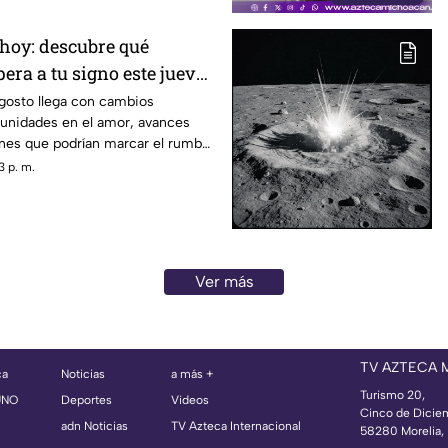
hoy: descubre qué
pera a tu signo este jueves
agosto llega con cambios
tunidades en el amor, avances
ones que podrían marcar el rumbo
as. Descubre qué dicen los astros
3 p. m.
epárate para aprovechar la energía
Ver más
TV AZTECA
ca
Noticias
a más +
Turismo 20,
UNO
Deportes
Videos
Cinco de Dicie
adn Noticias
TV Azteca Internacional
58280 Morelia, 