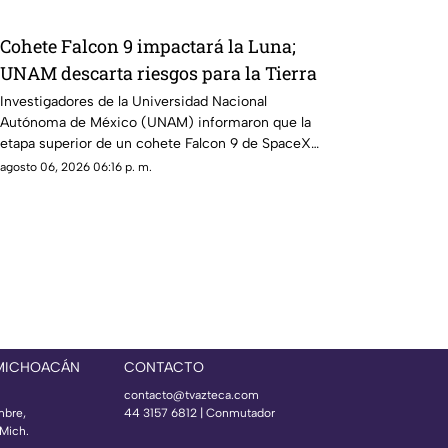
Cohete Falcon 9 impactará la Luna;
UNAM descarta riesgos para la Tierra
Investigadores de la Universidad Nacional
Autónoma de México (UNAM) informaron que la
etapa superior de un cohete Falcon 9 de SpaceX
impactará contra la superficie de la Luna en los
agosto 06, 2026 06:16 p. m.
próximos días, un evento que no representa ningún
riesgo para la población ni para el planeta.
 MICHOACÁN
CONTACTO
contacto@tvazteca.com
mbre,
44 3157 6812
| Conmutador
Mich.