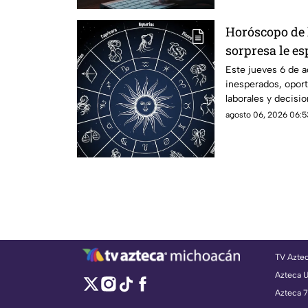
personal.
Horóscopo de 
sorpresa le es
6 de agosto
Este jueves 6 de 
inesperados, opor
laborales y decisi
de los próximos dí
agosto 06, 2026 06:5
para tu signo y pr
de la jornada.
TV Azte
Azteca 
Azteca 7