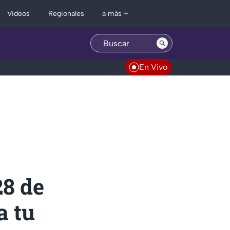
Regionales
Videos
a más +
En Vivo
8 de
a tu