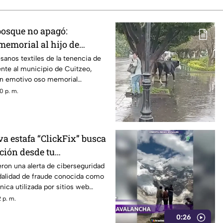
bosque no apagó:
memorial al hijo de
z.
esanos textiles de la tenencia de
nte al municipio de Cuitzeo,
un emotivo oso memorial
o Gómez González, el defensor
0 p. m.
ocido como “El Guardián de las
 fue entregado a su hijo, Homero
 la ciudad de Morelia.
a estafa “ClickFix” busca
ción desde tu
ron una alerta de ciberseguridad
alidad de fraude conocida como
nica utilizada por sitios web
r a los usuarios y hacer que
 p. m.
s maliciosos que pueden
0:26
quipos y robar información