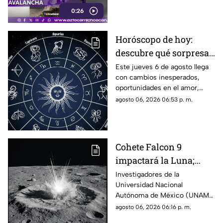
0:26
Horóscopo de hoy:
descubre qué sorpresa
le espera a tu signo este
Este jueves 6 de agosto llega
con cambios inesperados,
jueves 6 de agosto
oportunidades en el amor,
avances laborales y decisiones
agosto 06, 2026 06:53 p. m.
que podrían marcar el rumbo
de los próximos días. Descubre
qué dicen los astros para tu
signo y prepárate para
Cohete Falcon 9
aprovechar la energía de la
impactará la Luna;
jornada.
UNAM descarta riesgos
Investigadores de la
Universidad Nacional
para la Tierra
Autónoma de México (UNAM)
informaron que la etapa
agosto 06, 2026 06:16 p. m.
superior de un cohete Falcon 9