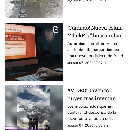
agosto 07, 2026 01:32 p. m.
quienes se encontraban en la
zona, luego de que el animal
apareciera sobre la avenida
Madero, a la altura de la Plaza
¡Cuidado! Nueva estafa
Niños Héroes.
“ClickFix” busca robar
información desde tu
Autoridades emitieron una
alerta de ciberseguridad por
computadora
una nueva modalidad de fraude
conocida como “ClickFix”, una
agosto 07, 2026 12:02 p. m.
técnica utilizada por sitios web
falsos para engañar a los
usuarios y hacer que ejecuten
comandos maliciosos que
#VIDEO: Jóvenes
pueden comprometer sus
huyen tras intentar
equipos y robar información
personal.
grabar una potente
Los involucrados querían
capturar el descenso de la
avalancha
nieve pero la fuerza del
fenómeno los obligó a correr.
agosto 07, 2026 10:37 a. m.