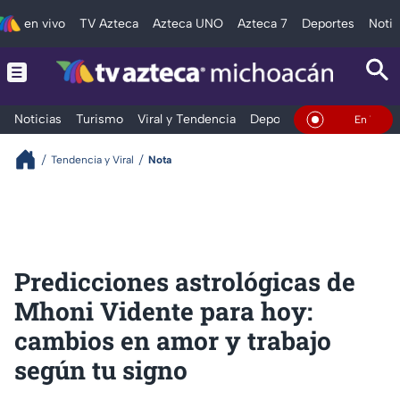
en vivo
TV Azteca
Azteca UNO
Azteca 7
Deportes
Notic
Noticias
Turismo
Viral y Tendencia
Deportes
Espectáculos
En Vivo
Tendencia y Viral
Nota
Predicciones astrológicas de
Mhoni Vidente para hoy:
cambios en amor y trabajo
según tu signo