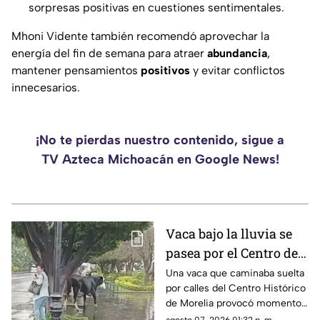
sorpresas positivas en cuestiones sentimentales.
Mhoni Vidente también recomendó aprovechar la
energía del fin de semana para atraer
abundancia
,
mantener pensamientos
positivos
y evitar conflictos
innecesarios.
¡No te pierdas nuestro contenido, sigue a
TV Azteca Michoacán en Google News!
Vaca bajo la lluvia se
pasea por el Centro de
Morelia y asusta a una
Una vaca que caminaba suelta
por calles del Centro Histórico
mujer
de Morelia provocó momentos
de sorpresa y susto entre