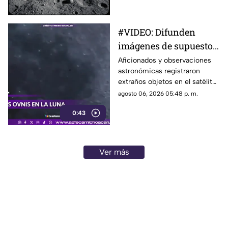
de SpaceX impactará contra la
superficie de la Luna en los
próximos días, un evento que
#VIDEO: Difunden
no representa ningún riesgo
imágenes de supuestos
para la población ni para el
planeta.
OVNIs cerca de la Luna.
Aficionados y observaciones
astronómicas registraron
extraños objetos en el satélite
natural. Las imágenes causan
agosto 06, 2026 05:48 p. m.
debate.
0:43
Ver más