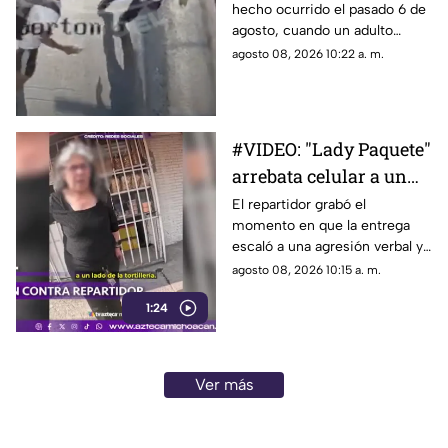
hecho ocurrido el pasado 6 de
agosto, cuando un adulto
mayor murió atropellado por
agosto 08, 2026 10:22 a. m.
un tráiler después de que,
aparentemente, un joven lo
empujara hacia el arroyo
vehicular en una avenida de
#VIDEO: "Lady Paquete"
Monterrey.
arrebata celular a un
repartidor tras
El repartidor grabó el
momento en que la entrega
discusión.
escaló a una agresión verbal y
al despojo de su teléfono.
agosto 08, 2026 10:15 a. m.
1:24
Ver más