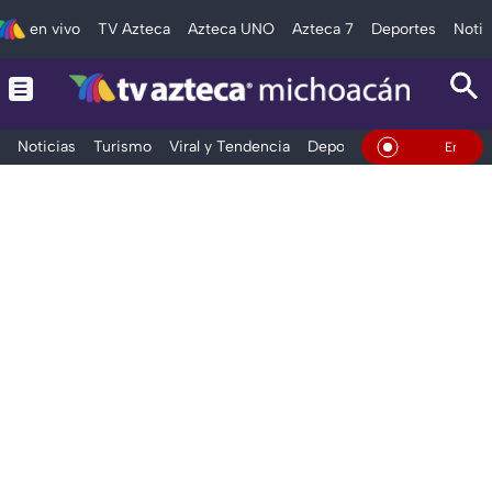
en vivo
TV Azteca
Azteca UNO
Azteca 7
Deportes
Notic
Noticias
Turismo
Viral y Tendencia
Deportes
Espectáculos
En Vivo