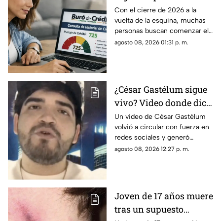
desaparecer del Buró
Con el cierre de 2026 a la
vuelta de la esquina, muchas
de Crédito en 2026
personas buscan comenzar el
próximo año con sus finanzas
agosto 08, 2026 01:31 p. m.
en orden y sin pendientes.
Para quienes tienen adeudos,
existe una duda frecuente:
¿cuándo desaparece un
¿César Gastélum sigue
registro negativo del Buró de
vivo? Video donde dice
Crédito?
“todo fue una broma”
Un video de César Gastélum
volvió a circular con fuerza en
vuelve a hacerse viral
redes sociales y generó
confusión entre usuarios que
agosto 08, 2026 12:27 p. m.
se preguntan si el creador de
contenido continúa con vida.
En la grabación, el influencer
aparece frente a la cámara y
Joven de 17 años muere
asegura que “todo fue una
tras un supuesto
broma”, además de ofrecer
disculpas a quienes se