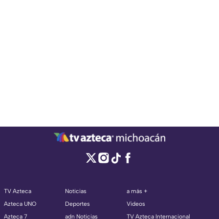
TV Azteca
Noticias
a más +
Azteca UNO
Deportes
Videos
Azteca 7
adn Noticias
TV Azteca Internacional