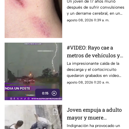
“chupetón en México
Un joven de 17 años murió
preocuparon por una situación
después de sufrir convulsiones
que, según explica, se salió de
y un derrame cerebral, en un
control.
caso que ha generado
agosto 08, 2026 11:39 a. m.
preocupación por la posible
relación con un “chupetón”
que habría recibido de su
pareja horas antes del fatal
#VIDEO: Rayo cae a
desenlace.
metros de vehículos y
hace explotar poste.
La impresionante caída de la
descarga y el cortocircuito
quedaron grabados en video
durante la tormenta.
agosto 08, 2026 11:20 a. m.
0:15
Joven empuja a adulto
mayor y muere
atropellado por tráiler
Indignación ha provocado un