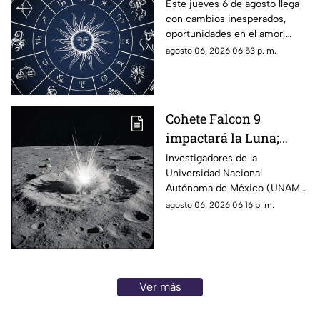
le espera a tu signo este
Este jueves 6 de agosto llega
con cambios inesperados,
jueves 6 de agosto
oportunidades en el amor,
avances laborales y decisiones
agosto 06, 2026 06:53 p. m.
que podrían marcar el rumbo
de los próximos días. Descubre
qué dicen los astros para tu
signo y prepárate para
Cohete Falcon 9
aprovechar la energía de la
impactará la Luna;
jornada.
UNAM descarta riesgos
Investigadores de la
Universidad Nacional
para la Tierra
Autónoma de México (UNAM)
informaron que la etapa
agosto 06, 2026 06:16 p. m.
superior de un cohete Falcon 9
de SpaceX impactará contra la
superficie de la Luna en los
próximos días, un evento que
no representa ningún riesgo
Ver más
para la población ni para el
planeta.