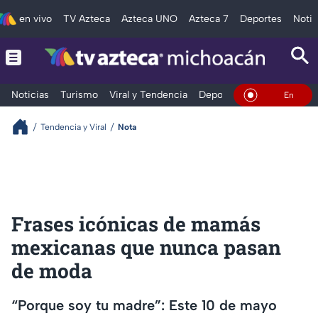
en vivo
TV Azteca
Azteca UNO
Azteca 7
Deportes
Notic
Noticias
Turismo
Viral y Tendencia
Deportes
Espectáculos
En Vivo
Tendencia y Viral
Nota
Frases icónicas de mamás
mexicanas que nunca pasan
de moda
“Porque soy tu madre”: Este 10 de mayo