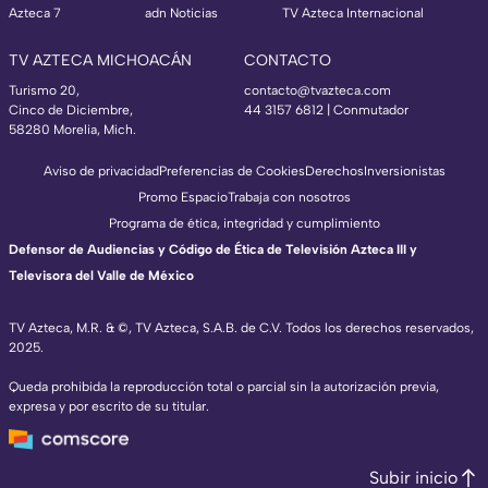
Azteca 7
adn Noticias
TV Azteca Internacional
TV AZTECA MICHOACÁN
CONTACTO
Turismo 20,
contacto@tvazteca.com
Cinco de Diciembre,
44 3157 6812
| Conmutador
58280 Morelia, Mich.
Aviso de privacidad
Preferencias de Cookies
Derechos
Inversionistas
Promo Espacio
Trabaja con nosotros
Programa de ética, integridad y cumplimiento
Defensor de Audiencias y Código de Ética de Televisión Azteca III y
Televisora del Valle de México
TV Azteca, M.R. & ©, TV Azteca, S.A.B. de C.V. Todos los derechos reservados,
2025.
Queda prohibida la reproducción total o parcial sin la autorización previa,
expresa y por escrito de su titular.
Subir inicio