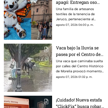
apagó: Entregan oso
memorial al hijo de
Una familia de artesanos
textiles de la tenencia de
Homero Gómez.
Jeruco, perteneciente al
municipio de Cuitzeo,
agosto 07, 2026 06:00 p. m.
Michoacán, creó un emotivo
oso memorial dedicado a
Homero Gómez González, el
defensor ambientalista
Vaca bajo la lluvia se
conocido como “El Guardián
pasea por el Centro de
de las Monarcas”, el cual fue
entregado a su hijo, Homero
Morelia y asusta a una
Una vaca que caminaba suelta
Gómez Valencia, en la ciudad
por calles del Centro Histórico
mujer
de Morelia.
de Morelia provocó momentos
de sorpresa y susto entre
agosto 07, 2026 01:32 p. m.
quienes se encontraban en la
zona, luego de que el animal
apareciera sobre la avenida
Madero, a la altura de la Plaza
¡Cuidado! Nueva estafa
Niños Héroes.
“ClickFix” busca robar