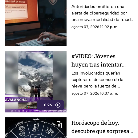
información desde tu
Autoridades emitieron una
alerta de ciberseguridad por
computadora
una nueva modalidad de fraude
conocida como “ClickFix”, una
agosto 07, 2026 12:02 p. m.
técnica utilizada por sitios web
falsos para engañar a los
usuarios y hacer que ejecuten
comandos maliciosos que
#VIDEO: Jóvenes
pueden comprometer sus
huyen tras intentar
equipos y robar información
personal.
grabar una potente
Los involucrados querían
capturar el descenso de la
avalancha
nieve pero la fuerza del
fenómeno los obligó a correr.
agosto 07, 2026 10:37 a. m.
0:26
Horóscopo de hoy:
descubre qué sorpresa