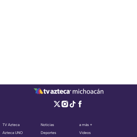
TV Azteca
Noticias
a más +
Azteca UNO
Deportes
Videos