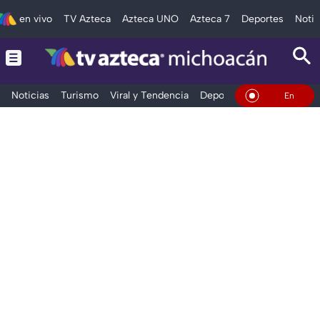
en vivo
TV Azteca
Azteca UNO
Azteca 7
Deportes
Notic
Noticias
Turismo
Viral y Tendencia
Deportes
Espectáculos
En Vivo