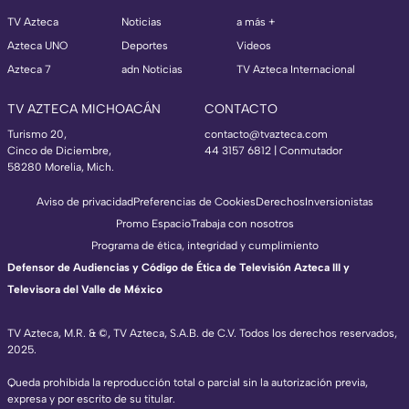
TV Azteca
Noticias
a más +
Azteca UNO
Deportes
Videos
Azteca 7
adn Noticias
TV Azteca Internacional
TV AZTECA MICHOACÁN
CONTACTO
Turismo 20,
contacto@tvazteca.com
Cinco de Diciembre,
44 3157 6812
| Conmutador
58280 Morelia, Mich.
Aviso de privacidad
Preferencias de Cookies
Derechos
Inversionistas
Promo Espacio
Trabaja con nosotros
Programa de ética, integridad y cumplimiento
Defensor de Audiencias y Código de Ética de Televisión Azteca III y
Televisora del Valle de México
TV Azteca, M.R. & ©, TV Azteca, S.A.B. de C.V. Todos los derechos reservados,
2025.
Queda prohibida la reproducción total o parcial sin la autorización previa,
expresa y por escrito de su titular.