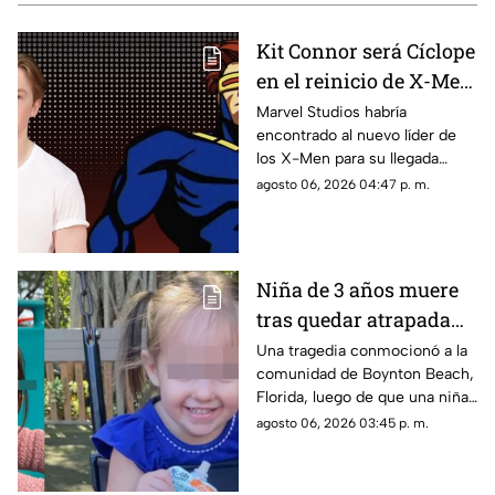
Kit Connor será Cíclope
en el reinicio de X-Men
dentro del Universo
Marvel Studios habría
encontrado al nuevo líder de
Marvel
los X-Men para su llegada
oficial al Universo
agosto 06, 2026 04:47 p. m.
Cinematográfico de Marvel
(MCU). De acuerdo con
reportes del portal
especializado Deadline, el
Niña de 3 años muere
actor británico Kit Connor fue
tras quedar atrapada
elegido para interpretar a Scott
Summers / Cíclope en la nueva
en una cocina de
Una tragedia conmocionó a la
película de reinicio de la
comunidad de Boynton Beach,
juguete
franquicia mutante.
Florida, luego de que una niña
de 3 años, identificada como
agosto 06, 2026 03:45 p. m.
Briella Holmes, falleciera tras
quedar atrapada en una cocina
de juguete de madera