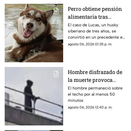
mientras intentaba sacar otros
Perro obtiene pensión
objetos que habían caído
alimentaria tras
dentro de la estructura.
divorcio en México;
El caso de Lucas, un husky
siberiano de tres años, se
juez ordena pago
convirtió en un precedente en
mensual para su
México luego de que una jueza
agosto 06, 2026 01:35 p. m.
manutención
ordenara el pago de una
pensión alimentaria y gastos
veterinarios tras la separación
de sus propietarios.
Hombre disfrazado de
la muerte provoca
pánico en hospital
El hombre permaneció sobre
el techo por al menos 50
minutos
agosto 06, 2026 12:40 p. m.