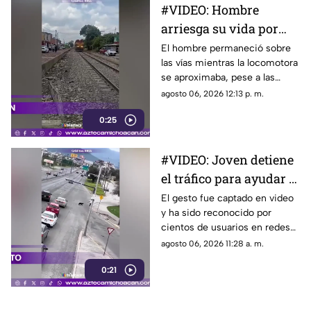
#VIDEO: Hombre
arriesga su vida por
grabar un video frente
El hombre permaneció sobre
las vías mientras la locomotora
al tren
se aproximaba, pese a las
advertencias del operador.
agosto 06, 2026 12:13 p. m.
0:25
#VIDEO: Joven detiene
el tráfico para ayudar a
un perrito a cruzar la
El gesto fue captado en video
y ha sido reconocido por
calle
cientos de usuarios en redes
sociales.
agosto 06, 2026 11:28 a. m.
0:21