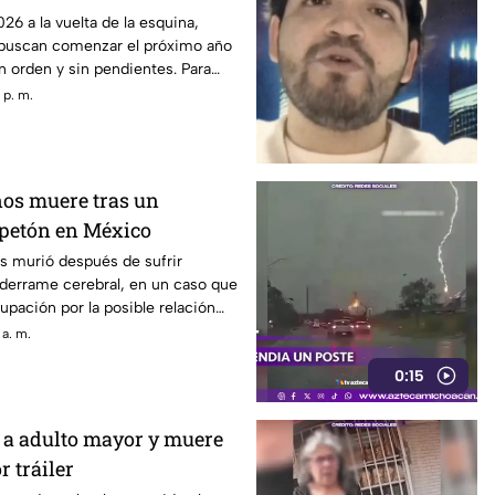
26
26 a la vuelta de la esquina,
buscan comenzar el próximo año
n orden y sin pendientes. Para
udos, existe una duda frecuente:
 p. m.
e un registro negativo del Buró
ños muere tras un
petón en México
s murió después de sufrir
 derrame cerebral, en un caso que
pación por la posible relación
que habría recibido de su pareja
 a. m.
al desenlace.
0:15
a adulto mayor y muere
r tráiler