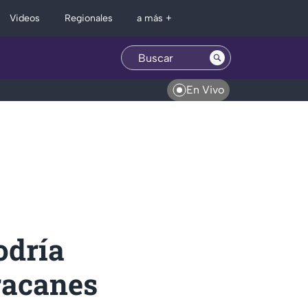
Regionales
Videos
a más +
En Vivo
odría
racanes