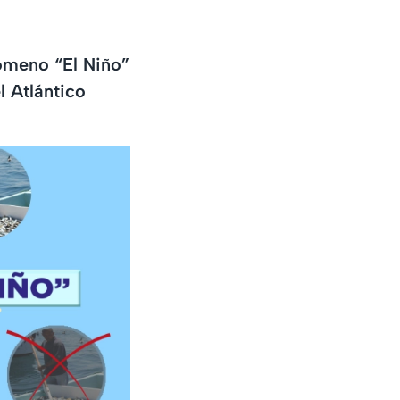
ómeno “El Niño”
l Atlántico