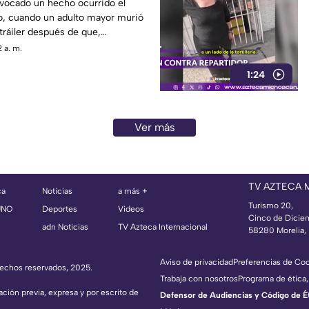
ovocado un hecho ocurrido el
o, cuando un adulto mayor murió
 tráiler después de que,
joven lo empujara hacia el
 a. m.
n una avenida de Monterrey.
1:24
Ver más
TV AZTECA
ca
Noticias
a más +
Turismo 20,
UNO
Deportes
Videos
Cinco de Dicie
adn Noticias
TV Azteca Internacional
58280 Morelia, 
Aviso de privacidad
Preferencias de Co
erechos reservados, 2025.
Trabaja con nosotros
Programa de ética,
ación previa, expresa y por escrito de
Defensor de Audiencias y Código de Étic