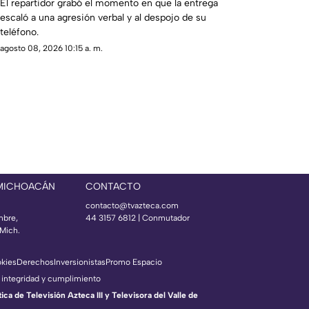
El repartidor grabó el momento en que la entrega
escaló a una agresión verbal y al despojo de su
teléfono.
agosto 08, 2026 10:15 a. m.
 MICHOACÁN
CONTACTO
contacto@tvazteca.com
mbre,
44 3157 6812
| Conmutador
Mich.
okies
Derechos
Inversionistas
Promo Espacio
 integridad y cumplimiento
a de Televisión Azteca III y Televisora del Valle de