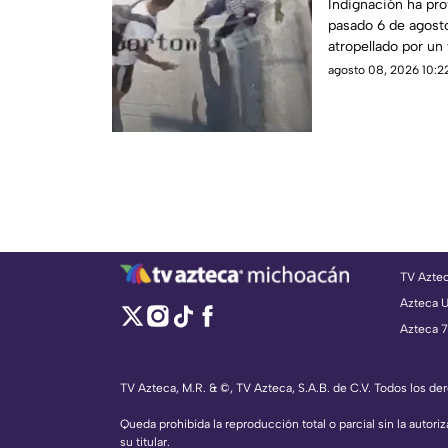
Indignación ha pr
pasado 6 de agost
atropellado por un
aparentemente, un 
agosto 08, 2026 10:22
arroyo vehicular e
TV Azte
Azteca 
Azteca 7
TV Azteca, M.R. & ©, TV Azteca, S.A.B. de C.V. Todos los d
Queda prohibida la reproducción total o parcial sin la autoriz
su titular.