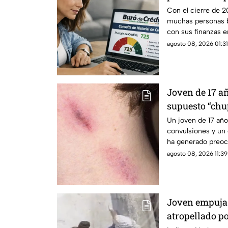
Crédito en 20
Con el cierre de 20
muchas personas 
con sus finanzas e
quienes tienen ade
agosto 08, 2026 01:31
¿cuándo desaparec
de Crédito?
Joven de 17 a
supuesto “chu
Un joven de 17 año
convulsiones y un
ha generado preocu
con un “chupetón” 
agosto 08, 2026 11:39
horas antes del fat
Joven empuja 
atropellado po