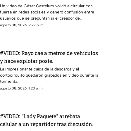
a hacerse viral
Un video de César Gastélum volvió a circular con
fuerza en redes sociales y generó confusión entre
usuarios que se preguntan si el creador de
contenido continúa con vida. En la grabación, el
agosto 08, 2026 12:27 p. m.
influencer aparece frente a la cámara y asegura que
“todo fue una broma”, además de ofrecer disculpas
a quienes se preocuparon por una situación que,
según explica, se salió de control.
#VIDEO: Rayo cae a metros de vehículos
y hace explotar poste.
La impresionante caída de la descarga y el
cortocircuito quedaron grabados en video durante la
tormenta.
agosto 08, 2026 11:20 a. m.
#VIDEO: "Lady Paquete" arrebata
celular a un repartidor tras discusión.