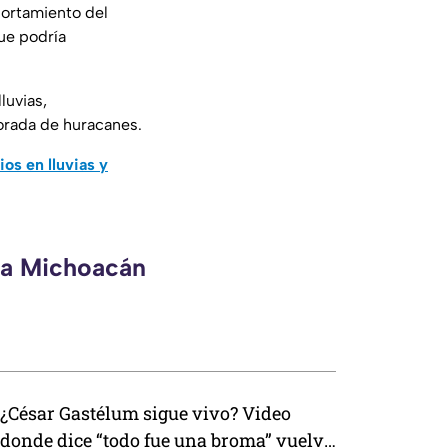
ortamiento del
ue podría
luvias,
porada de huracanes.
os en lluvias y
eca Michoacán
¿César Gastélum sigue vivo? Video
donde dice “todo fue una broma” vuelve