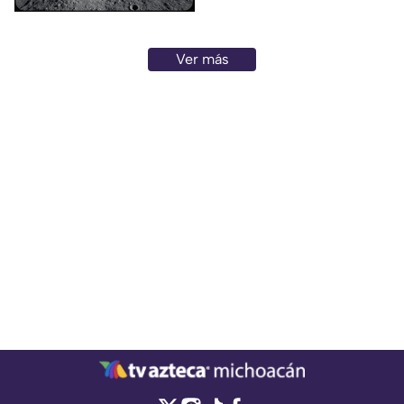
superficie de la Luna en los
próximos días, un evento que
no representa ningún riesgo
Ver más
para la población ni para el
planeta.