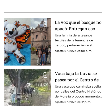
La voz que el bosque no
apagó: Entregan oso
memorial al hijo de
Una familia de artesanos
textiles de la tenencia de
Homero Gómez.
Jeruco, perteneciente al
municipio de Cuitzeo,
agosto 07, 2026 06:00 p. m.
Michoacán, creó un emotivo
oso memorial dedicado a
Homero Gómez González, el
defensor ambientalista
Vaca bajo la lluvia se
conocido como “El Guardián
pasea por el Centro de
de las Monarcas”, el cual fue
entregado a su hijo, Homero
Morelia y asusta a una
Una vaca que caminaba suelta
Gómez Valencia, en la ciudad
por calles del Centro Histórico
mujer
de Morelia.
de Morelia provocó momentos
de sorpresa y susto entre
agosto 07, 2026 01:32 p. m.