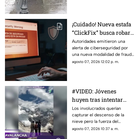
quienes se encontraban en la
zona, luego de que el animal
apareciera sobre la avenida
Madero, a la altura de la Plaza
¡Cuidado! Nueva estafa
Niños Héroes.
“ClickFix” busca robar
información desde tu
Autoridades emitieron una
alerta de ciberseguridad por
computadora
una nueva modalidad de fraude
conocida como “ClickFix”, una
agosto 07, 2026 12:02 p. m.
técnica utilizada por sitios web
falsos para engañar a los
usuarios y hacer que ejecuten
comandos maliciosos que
#VIDEO: Jóvenes
pueden comprometer sus
huyen tras intentar
equipos y robar información
personal.
grabar una potente
Los involucrados querían
capturar el descenso de la
avalancha
nieve pero la fuerza del
fenómeno los obligó a correr.
agosto 07, 2026 10:37 a. m.