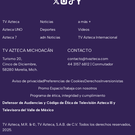
TV Azteca
Noticias
a más +
Azteca UNO
Deportes
Videos
Azteca 7
adn Noticias
TV Azteca Internacional
TV AZTECA MICHOACÁN
CONTACTO
Turismo 20,
contacto@tvazteca.com
Cinco de Diciembre,
44 3157 6812
| Conmutador
58280 Morelia, Mich.
Aviso de privacidad
Preferencias de Cookies
Derechos
Inversionistas
Promo Espacio
Trabaja con nosotros
Programa de ética, integridad y cumplimiento
Defensor de Audiencias y Código de Ética de Televisión Azteca III y
Televisora del Valle de México
TV Azteca, M.R. & ©, TV Azteca, S.A.B. de C.V. Todos los derechos reservados,
2025.