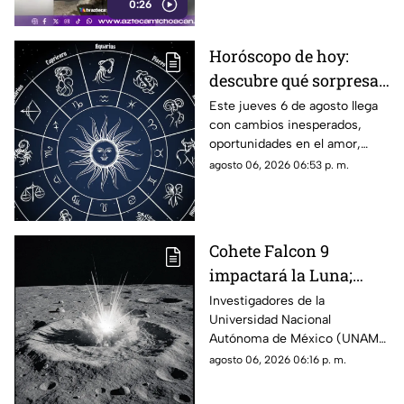
0:26
Horóscopo de hoy:
descubre qué sorpresa
le espera a tu signo este
Este jueves 6 de agosto llega
con cambios inesperados,
jueves 6 de agosto
oportunidades en el amor,
avances laborales y decisiones
agosto 06, 2026 06:53 p. m.
que podrían marcar el rumbo
de los próximos días. Descubre
qué dicen los astros para tu
signo y prepárate para
Cohete Falcon 9
aprovechar la energía de la
impactará la Luna;
jornada.
UNAM descarta riesgos
Investigadores de la
Universidad Nacional
para la Tierra
Autónoma de México (UNAM)
informaron que la etapa
agosto 06, 2026 06:16 p. m.
superior de un cohete Falcon 9
de SpaceX impactará contra la