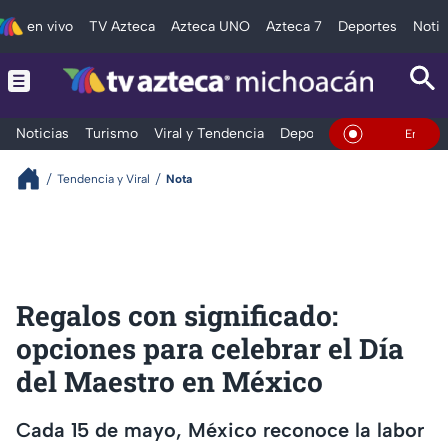
en vivo
TV Azteca
Azteca UNO
Azteca 7
Deportes
Notic
Noticias
Turismo
Viral y Tendencia
Deportes
Espectáculos
En Vivo
Tendencia y Viral
Nota
Regalos con significado:
opciones para celebrar el Día
del Maestro en México
Cada 15 de mayo, México reconoce la labor