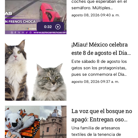
coches que esperaban en el
heridos
semáforo. Múltiples
ambulancias atienden la
agosto 08, 2026 09:40 a. m.
emergencia. Todos los detalles
0:32
de la cobertura.
¡Miau! México celebra
este 8 de agosto el Día
Internacional del Gato
Este sábado 8 de agosto los
gatos son los protagonistas,
pues se conmemora el Día
Internacional del Gato, una
agosto 08, 2026 09:37 a. m.
fecha que busca reconocer el
lugar que estos animales
ocupan en los hogares y, sobre
todo, promover una
La voz que el bosque no
convivencia responsable y
apagó: Entregan oso
respetuosa con ellos.
memorial al hijo de
Una familia de artesanos
textiles de la tenencia de
Homero Gómez.