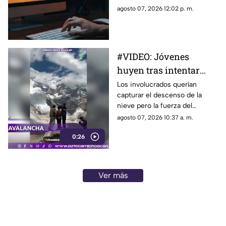
conocida como “ClickFix”, una
agosto 07, 2026 12:02 p. m.
técnica utilizada por sitios web
falsos para engañar a los
usuarios y hacer que ejecuten
comandos maliciosos que
#VIDEO: Jóvenes
pueden comprometer sus
huyen tras intentar
equipos y robar información
personal.
grabar una potente
Los involucrados querían
capturar el descenso de la
avalancha
nieve pero la fuerza del
fenómeno los obligó a correr.
agosto 07, 2026 10:37 a. m.
0:26
Ver más