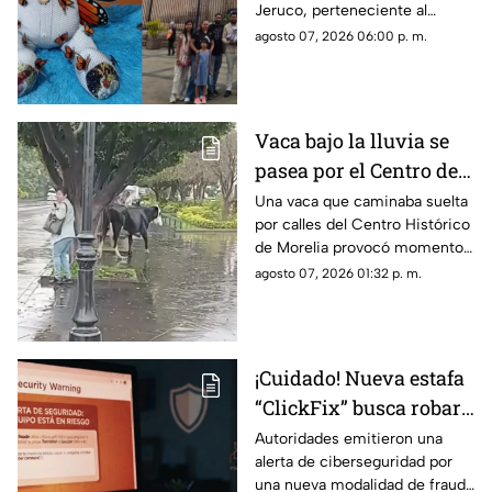
Jeruco, perteneciente al
municipio de Cuitzeo,
agosto 07, 2026 06:00 p. m.
Michoacán, creó un emotivo
oso memorial dedicado a
Homero Gómez González, el
defensor ambientalista
Vaca bajo la lluvia se
conocido como “El Guardián
pasea por el Centro de
de las Monarcas”, el cual fue
entregado a su hijo, Homero
Morelia y asusta a una
Una vaca que caminaba suelta
Gómez Valencia, en la ciudad
por calles del Centro Histórico
mujer
de Morelia.
de Morelia provocó momentos
de sorpresa y susto entre
agosto 07, 2026 01:32 p. m.
quienes se encontraban en la
zona, luego de que el animal
apareciera sobre la avenida
Madero, a la altura de la Plaza
¡Cuidado! Nueva estafa
Niños Héroes.
“ClickFix” busca robar
información desde tu
Autoridades emitieron una
alerta de ciberseguridad por
computadora
una nueva modalidad de fraude