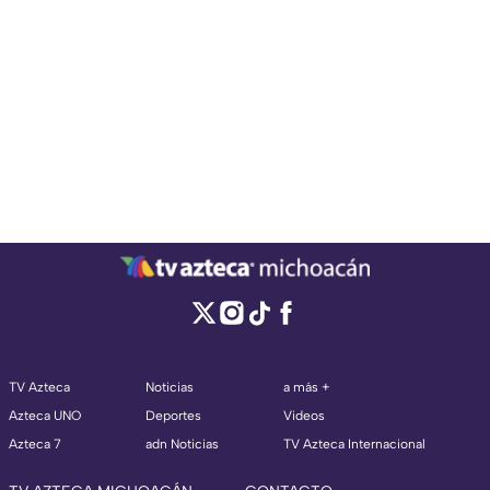
TV Azteca
Noticias
a más +
Azteca UNO
Deportes
Videos
Azteca 7
adn Noticias
TV Azteca Internacional