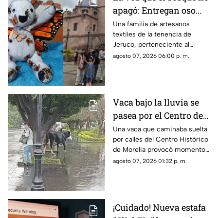
apagó: Entregan oso
memorial al hijo de
Una familia de artesanos
textiles de la tenencia de
Homero Gómez.
Jeruco, perteneciente al
municipio de Cuitzeo,
agosto 07, 2026 06:00 p. m.
Michoacán, creó un emotivo
oso memorial dedicado a
Homero Gómez González, el
defensor ambientalista
Vaca bajo la lluvia se
conocido como “El Guardián
pasea por el Centro de
de las Monarcas”, el cual fue
entregado a su hijo, Homero
Morelia y asusta a una
Una vaca que caminaba suelta
Gómez Valencia, en la ciudad
por calles del Centro Histórico
mujer
de Morelia.
de Morelia provocó momentos
de sorpresa y susto entre
agosto 07, 2026 01:32 p. m.
quienes se encontraban en la
zona, luego de que el animal
apareciera sobre la avenida
Madero, a la altura de la Plaza
¡Cuidado! Nueva estafa
Niños Héroes.