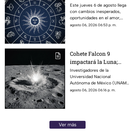
le espera a tu signo este
Este jueves 6 de agosto llega
con cambios inesperados,
jueves 6 de agosto
oportunidades en el amor,
avances laborales y decisiones
agosto 06, 2026 06:53 p. m.
que podrían marcar el rumbo
de los próximos días. Descubre
qué dicen los astros para tu
signo y prepárate para
Cohete Falcon 9
aprovechar la energía de la
impactará la Luna;
jornada.
UNAM descarta riesgos
Investigadores de la
Universidad Nacional
para la Tierra
Autónoma de México (UNAM)
informaron que la etapa
agosto 06, 2026 06:16 p. m.
superior de un cohete Falcon 9
de SpaceX impactará contra la
superficie de la Luna en los
próximos días, un evento que
no representa ningún riesgo
Ver más
para la población ni para el
planeta.