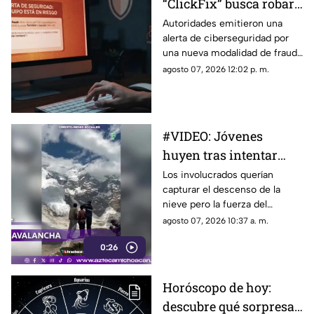
“ClickFix” busca robar
información desde tu
Autoridades emitieron una
alerta de ciberseguridad por
computadora
una nueva modalidad de fraude
conocida como “ClickFix”, una
agosto 07, 2026 12:02 p. m.
técnica utilizada por sitios web
falsos para engañar a los
usuarios y hacer que ejecuten
comandos maliciosos que
#VIDEO: Jóvenes
pueden comprometer sus
huyen tras intentar
equipos y robar información
personal.
grabar una potente
Los involucrados querían
capturar el descenso de la
avalancha
nieve pero la fuerza del
fenómeno los obligó a correr.
agosto 07, 2026 10:37 a. m.
0:26
Horóscopo de hoy:
descubre qué sorpresa