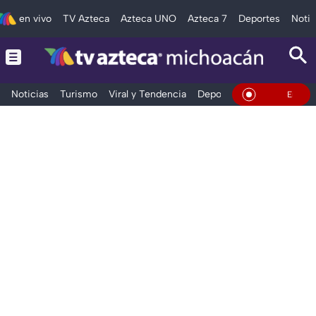
en vivo
TV Azteca
Azteca UNO
Azteca 7
Deportes
Notic
Noticias
Turismo
Viral y Tendencia
Deportes
Espectáculos
En Vivo