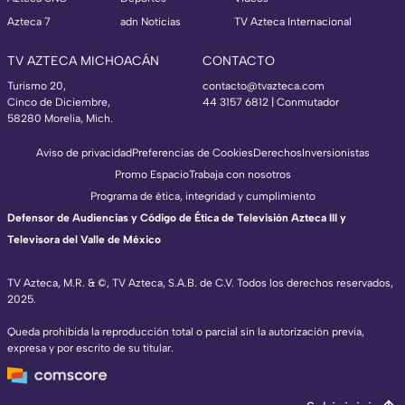
Azteca 7
adn Noticias
TV Azteca Internacional
TV AZTECA MICHOACÁN
CONTACTO
Turismo 20,
contacto@tvazteca.com
Cinco de Diciembre,
44 3157 6812
| Conmutador
58280 Morelia, Mich.
Aviso de privacidad
Preferencias de Cookies
Derechos
Inversionistas
Promo Espacio
Trabaja con nosotros
Programa de ética, integridad y cumplimiento
Defensor de Audiencias y Código de Ética de Televisión Azteca III y
Televisora del Valle de México
TV Azteca, M.R. & ©, TV Azteca, S.A.B. de C.V. Todos los derechos reservados,
2025.
Queda prohibida la reproducción total o parcial sin la autorización previa,
expresa y por escrito de su titular.