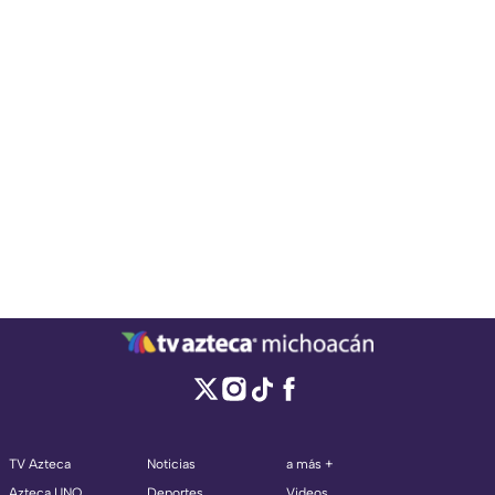
TV Azteca
Noticias
a más +
Azteca UNO
Deportes
Videos