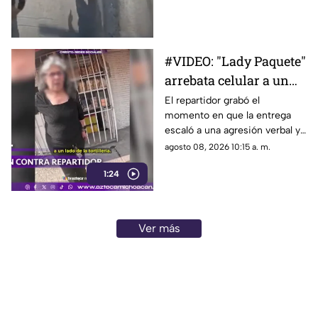
un tráiler después de que,
aparentemente, un joven lo
empujara hacia el arroyo
vehicular en una avenida de
#VIDEO: "Lady Paquete"
Monterrey.
arrebata celular a un
repartidor tras
El repartidor grabó el
momento en que la entrega
discusión.
escaló a una agresión verbal y
al despojo de su teléfono.
agosto 08, 2026 10:15 a. m.
1:24
Ver más