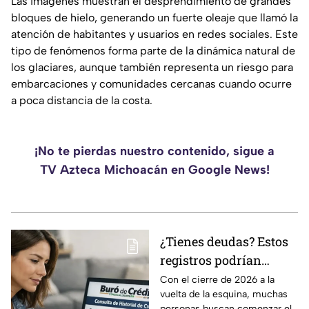
Las imágenes muestran el desprendimiento de grandes
bloques de hielo, generando un fuerte oleaje que llamó la
atención de habitantes y usuarios en redes sociales. Este
tipo de fenómenos forma parte de la dinámica natural de
los glaciares, aunque también representa un riesgo para
embarcaciones y comunidades cercanas cuando ocurre
a poca distancia de la costa.
¡No te pierdas nuestro contenido, sigue a
TV Azteca Michoacán en Google News!
¿Tienes deudas? Estos
registros podrían
desaparecer del Buró
Con el cierre de 2026 a la
vuelta de la esquina, muchas
de Crédito en 2026
personas buscan comenzar el