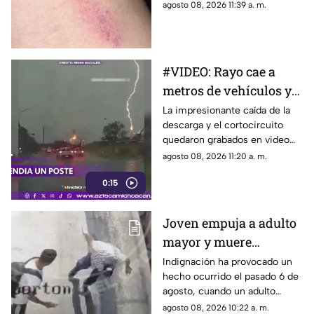
caso que ha generado
agosto 08, 2026 11:39 a. m.
preocupación por la posible
relación con un “chupetón”
que habría recibido de su
pareja horas antes del fatal
#VIDEO: Rayo cae a
desenlace.
metros de vehículos y
hace explotar poste.
La impresionante caída de la
descarga y el cortocircuito
quedaron grabados en video
durante la tormenta.
agosto 08, 2026 11:20 a. m.
0:15
Joven empuja a adulto
mayor y muere
atropellado por tráiler
Indignación ha provocado un
hecho ocurrido el pasado 6 de
agosto, cuando un adulto
mayor murió atropellado por
agosto 08, 2026 10:22 a. m.