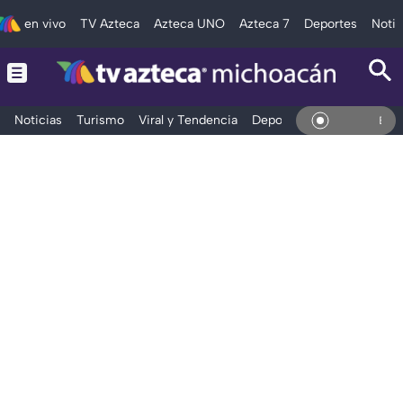
en vivo
TV Azteca
Azteca UNO
Azteca 7
Deportes
Notic
Noticias
Turismo
Viral y Tendencia
Deportes
Espectáculos
En Vi