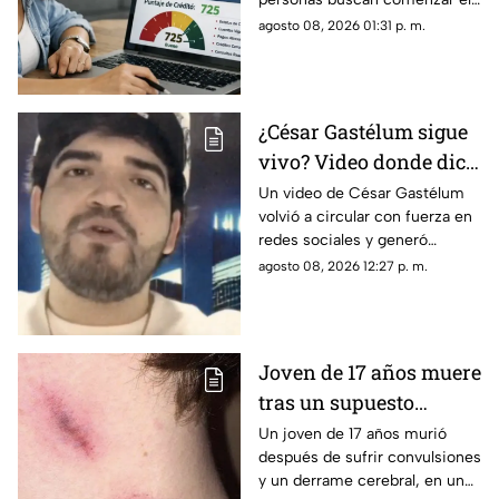
próximo año con sus finanzas
agosto 08, 2026 01:31 p. m.
en orden y sin pendientes.
Para quienes tienen adeudos,
existe una duda frecuente:
¿cuándo desaparece un
¿César Gastélum sigue
registro negativo del Buró de
vivo? Video donde dice
Crédito?
“todo fue una broma”
Un video de César Gastélum
volvió a circular con fuerza en
vuelve a hacerse viral
redes sociales y generó
confusión entre usuarios que
agosto 08, 2026 12:27 p. m.
se preguntan si el creador de
contenido continúa con vida.
En la grabación, el influencer
aparece frente a la cámara y
Joven de 17 años muere
asegura que “todo fue una
tras un supuesto
broma”, además de ofrecer
disculpas a quienes se
“chupetón en México
Un joven de 17 años murió
preocuparon por una situación
después de sufrir convulsiones
que, según explica, se salió de
y un derrame cerebral, en un
control.