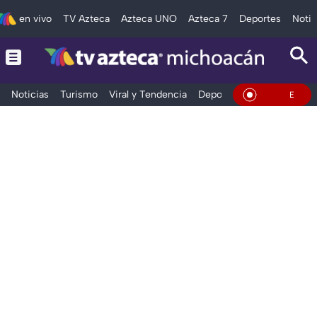
en vivo
TV Azteca
Azteca UNO
Azteca 7
Deportes
Notic
Noticias
Turismo
Viral y Tendencia
Deportes
Espectáculos
En Vivo