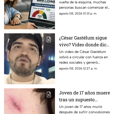
vuelta de la esquina, muchas
de Crédito en 2026
personas buscan comenzar el
próximo año con sus finanzas
agosto 08, 2026 01:31 p. m.
en orden y sin pendientes.
Para quienes tienen adeudos,
existe una duda frecuente:
¿cuándo desaparece un
¿César Gastélum sigue
registro negativo del Buró de
vivo? Video donde dice
Crédito?
“todo fue una broma”
Un video de César Gastélum
volvió a circular con fuerza en
vuelve a hacerse viral
redes sociales y generó
confusión entre usuarios que
agosto 08, 2026 12:27 p. m.
se preguntan si el creador de
contenido continúa con vida.
En la grabación, el influencer
aparece frente a la cámara y
Joven de 17 años muere
asegura que “todo fue una
tras un supuesto
broma”, además de ofrecer
disculpas a quienes se
“chupetón en México
Un joven de 17 años murió
preocuparon por una situación
después de sufrir convulsiones