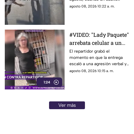
mayor murió atropellado por
agosto 08, 2026 10:22 a. m.
un tráiler después de que,
aparentemente, un joven lo
empujara hacia el arroyo
vehicular en una avenida de
#VIDEO: "Lady Paquete"
Monterrey.
arrebata celular a un
repartidor tras
El repartidor grabó el
momento en que la entrega
discusión.
escaló a una agresión verbal y
al despojo de su teléfono.
agosto 08, 2026 10:15 a. m.
1:24
Ver más