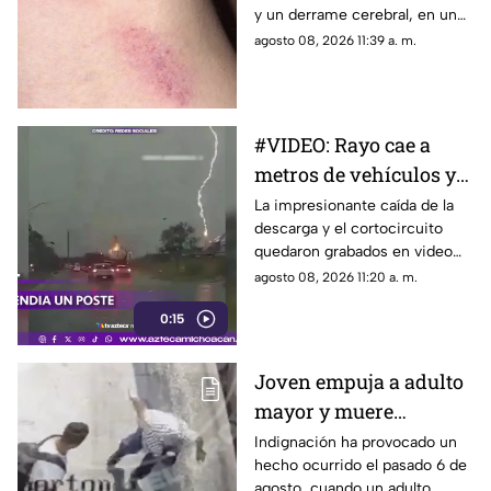
que, según explica, se salió de
y un derrame cerebral, en un
control.
caso que ha generado
agosto 08, 2026 11:39 a. m.
preocupación por la posible
relación con un “chupetón”
que habría recibido de su
pareja horas antes del fatal
#VIDEO: Rayo cae a
desenlace.
metros de vehículos y
hace explotar poste.
La impresionante caída de la
descarga y el cortocircuito
quedaron grabados en video
durante la tormenta.
agosto 08, 2026 11:20 a. m.
0:15
Joven empuja a adulto
mayor y muere
atropellado por tráiler
Indignación ha provocado un
hecho ocurrido el pasado 6 de
agosto, cuando un adulto