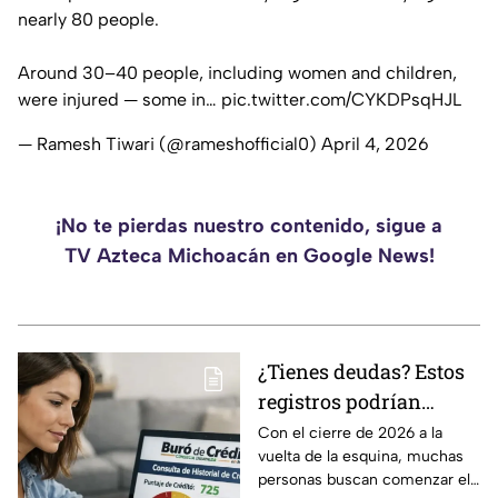
nearly 80 people.
Around 30–40 people, including women and children,
were injured — some in…
pic.twitter.com/CYKDPsqHJL
— Ramesh Tiwari (@rameshofficial0)
April 4, 2026
¡No te pierdas nuestro contenido, sigue a
TV Azteca Michoacán en Google News!
¿Tienes deudas? Estos
registros podrían
desaparecer del Buró
Con el cierre de 2026 a la
vuelta de la esquina, muchas
de Crédito en 2026
personas buscan comenzar el