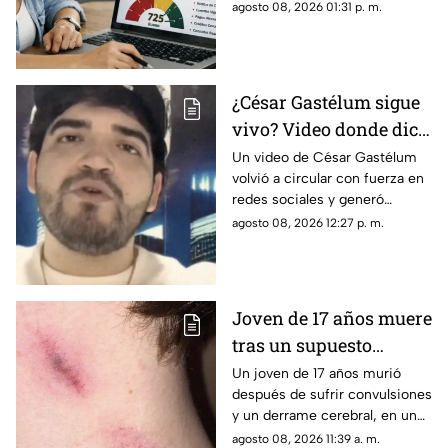
próximo año con sus finanzas
agosto 08, 2026 01:31 p. m.
en orden y sin pendientes.
Para quienes tienen adeudos,
existe una duda frecuente:
¿cuándo desaparece un
¿César Gastélum sigue
registro negativo del Buró de
vivo? Video donde dice
Crédito?
“todo fue una broma”
Un video de César Gastélum
volvió a circular con fuerza en
vuelve a hacerse viral
redes sociales y generó
confusión entre usuarios que
agosto 08, 2026 12:27 p. m.
se preguntan si el creador de
contenido continúa con vida.
En la grabación, el influencer
aparece frente a la cámara y
Joven de 17 años muere
asegura que “todo fue una
tras un supuesto
broma”, además de ofrecer
disculpas a quienes se
“chupetón en México
Un joven de 17 años murió
preocuparon por una situación
después de sufrir convulsiones
que, según explica, se salió de
y un derrame cerebral, en un
control.
caso que ha generado
agosto 08, 2026 11:39 a. m.