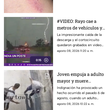
preocupación por la posible
relación con un “chupetón”
que habría recibido de su
pareja horas antes del fatal
#VIDEO: Rayo cae a
desenlace.
metros de vehículos y
hace explotar poste.
La impresionante caída de la
descarga y el cortocircuito
quedaron grabados en video
durante la tormenta.
agosto 08, 2026 11:20 a. m.
0:15
Joven empuja a adulto
mayor y muere
atropellado por tráiler
Indignación ha provocado un
hecho ocurrido el pasado 6 de
agosto, cuando un adulto
mayor murió atropellado por
agosto 08, 2026 10:22 a. m.
un tráiler después de que,