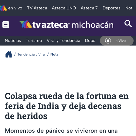
en vivo
TV Azteca
Azteca UNO
Azteca 7
Deportes
Notic
Noticias
Turismo
Viral y Tendencia
Deportes
Espectáculos
En Vivo
Tendencia y Viral
Nota
Colapsa rueda de la fortuna en
feria de India y deja decenas
de heridos
Momentos de pánico se vivieron en una