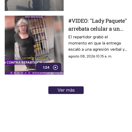
aparentemente, un joven lo
empujara hacia el arroyo
vehicular en una avenida de
#VIDEO: "Lady Paquete"
Monterrey.
arrebata celular a un
repartidor tras
El repartidor grabó el
momento en que la entrega
discusión.
escaló a una agresión verbal y
al despojo de su teléfono.
agosto 08, 2026 10:15 a. m.
1:24
Ver más