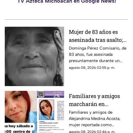
TV Azteca Michoacán en Google News!
Mujer de 83 años es
asesinada tras asalto;
le robaron los $90 que
Dominga Pérez Comisario, de
83 años, fue asesinada
había ganado
presuntamente durante un
vendiendo cemitas
asalto en Amozoc, Puebla,
agosto 08, 2026 02:55 p. m.
luego de terminar su jornada
vendiendo cemitas para
obtener ingresos.
Familiares y amigos
marcharán en
Tacámbaro para exigir
Familiares y amigos de
Alejandrina Medina Acosta,
la localización de
mujer reportada como
Alejandrina Medina
desaparecida en Tacámbaro,
agosto 08, 2026 02:46 p. m.