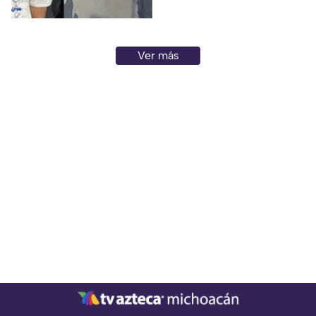
posteriormente cayó al paso
de un tráiler y murió en
Monterrey.
Ver más