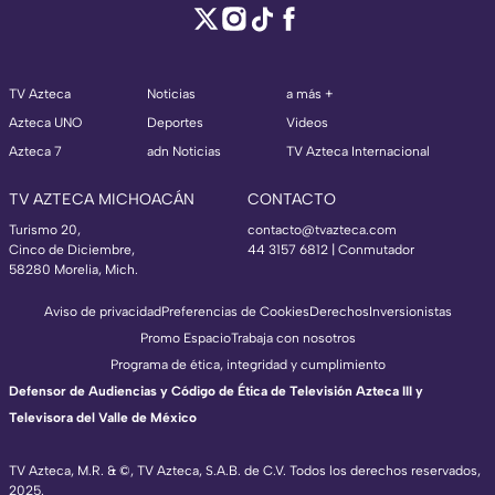
TV Azteca
Noticias
a más +
Azteca UNO
Deportes
Videos
Azteca 7
adn Noticias
TV Azteca Internacional
TV AZTECA MICHOACÁN
CONTACTO
Turismo 20,
contacto@tvazteca.com
Cinco de Diciembre,
44 3157 6812
| Conmutador
58280 Morelia, Mich.
Aviso de privacidad
Preferencias de Cookies
Derechos
Inversionistas
Promo Espacio
Trabaja con nosotros
Programa de ética, integridad y cumplimiento
Defensor de Audiencias y Código de Ética de Televisión Azteca III y
Televisora del Valle de México
TV Azteca, M.R. & ©, TV Azteca, S.A.B. de C.V. Todos los derechos reservados,
2025.