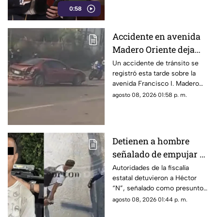
0:58
Accidente en avenida
Madero Oriente deja
daños materiales en
Un accidente de tránsito se
registró esta tarde sobre la
Morelia
avenida Francisco I. Madero
Oriente, en Morelia, a la altura
agosto 08, 2026 01:58 p. m.
de las inmediaciones de las
oficinas del Instituto Nacional
Electoral (INE).
Detienen a hombre
señalado de empujar a
adulto mayor que
Autoridades de la fiscalía
estatal detuvieron a Héctor
murió arrollado por
“N”, señalado como presunto
tráiler
responsable de empujar a un
agosto 08, 2026 01:44 p. m.
adulto mayor que