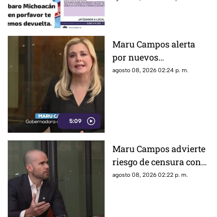
convocaron a una marcha para
exigir respuestas a las
autoridades y pedir que se
intensifique su búsqueda.
Maru Campos alerta
por nuevos
lineamientos: “Podrían
agosto 08, 2026 02:24 p. m.
callar a México
5:09
Maru Campos advierte
riesgo de censura con
nuevos lineamientos
agosto 08, 2026 02:22 p. m.
del Gobierno Federal