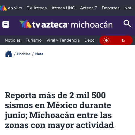
en vivo
TV Azteca
Azteca UNO
Azteca 7
Deportes
Notic
Noticias
Turismo
Viral y Tendencia
Deportes
Espectáculos
En Vivo
Noticias
Nota
Reporta más de 2 mil 500
sismos en México durante
junio; Michoacán entre las
zonas con mayor actividad