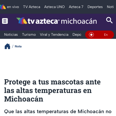
en vivo
TV Azteca
Azteca UNO
Azteca 7
Deportes
Notic
Noticias
Turismo
Viral y Tendencia
Deportes
Espectáculos
En Vivo
Nota
Protege a tus mascotas ante
las altas temperaturas en
Michoacán
Que las altas temperaturas de Michoacán no