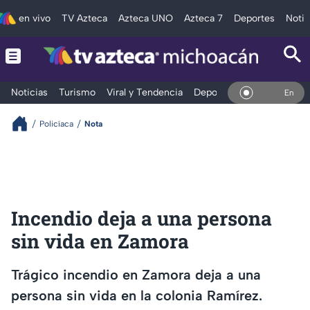
en vivo
TV Azteca
Azteca UNO
Azteca 7
Deportes
Notic
Noticias
Turismo
Viral y Tendencia
Deportes
Espectáculos
En Vivo
Policíaca
Nota
Incendio deja a una persona
sin vida en Zamora
Trágico incendio en Zamora deja a una
persona sin vida en la colonia Ramírez.