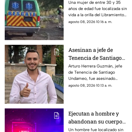
su hijo, de 34, lesionado.
Norte; permanece sin
Una mujer de entre 30 y 35
años de edad fue localizada sin
identificar
vida a la orilla del Libramiento
Norte de Zamora, en las
agosto 08, 2026 10:16 a. m.
inmediaciones de la colonia El
Mirador.
Asesinan a jefe de
Tenencia de Santiago
Undameo en una
Arturo Herrera Guzmán, jefe
de Tenencia de Santiago
cancha de futbol en
Undameo, fue asesinado
Morelia
durante un ataque armado
agosto 08, 2026 10:13 a. m.
registrado en los últimos
minutos de la noche del
viernes en unas canchas de
fUtbol ubicadas en la localidad
Ejecutan a hombre y
de La Maiza, perteneciente al
abandonan su cuerpo
municipio de Morelia.
en la batea de una
Un hombre fue localizado sin