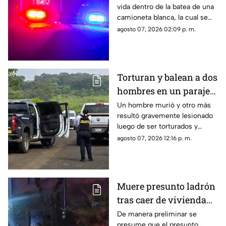
vida dentro de la batea de una
camioneta en Uruapan
camioneta blanca, la cual se
encontraba estacionada sobre
agosto 07, 2026 02:09 p. m.
el Boulevard Industrial, en la
colonia 5 de Febrero en
Uruapan, Michoacán, así lo
informó la policía municipal.
Torturan y balean a dos
hombres en un paraje
de Morelia; uno muere
Un hombre murió y otro más
resultó gravemente lesionado
y otro queda herido
luego de ser torturados y
atacados a balazos por sujetos
agosto 07, 2026 12:16 p. m.
desconocidos en un paraje
ubicado en las inmediaciones
del Rancho Las Flores, en la
zona poniente de Morelia.
Muere presunto ladrón
tras caer de vivienda
en Morelia
De manera preliminar se
presume que el presunto