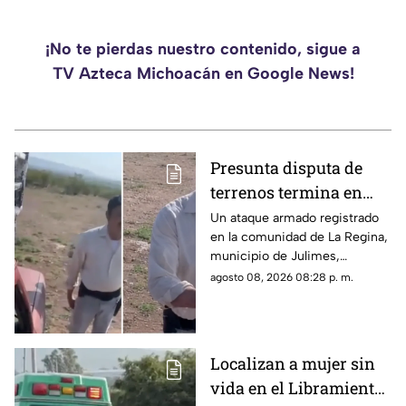
¡No te pierdas nuestro contenido, sigue a
TV Azteca Michoacán en Google News!
Presunta disputa de
terrenos termina en
ataque armado; padre
Un ataque armado registrado
en la comunidad de La Regina,
muere y su hijo queda
municipio de Julimes,
herido
Chihuahua, habría ocurrido
agosto 08, 2026 08:28 p. m.
presuntamente tras una
disputa por terrenos, de
acuerdo con las primeras
versiones relacionadas con el
Localizan a mujer sin
caso. La agresión dejó a un
vida en el Libramiento
hombre de 62 años muerto y a