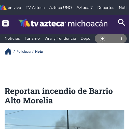
en vivo
TV Azteca
Azteca UNO
Azteca 7
Deportes
Notic
Noticias
Turismo
Viral y Tendencia
Deportes
Espectáculos
En Vi
Policíaca
Nota
Reportan incendio de Barrio
Alto Morelia