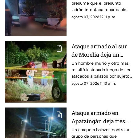
presume que el presunto
ladrón intentaba robar cable.
agosto 07, 2026 12:11 p. m.
Ataque armado al sur
de Morelia deja un
muerto y un herido
Un hombre murió y otro más
resultó lesionado luego de ser
atacados a balazos por sujetos
armados que viajaban a bordo
agosto 07, 2026 11:13 a. m.
de un vehículo, en las
inmediaciones de la colonia
Lomas del Durazno, al sur de
Morelia, así lo informó la
Ataque armado en
policía municipal.
Apatzingán deja tres
personas sin vida
Un ataque a balazos contra un
grupo de personas que