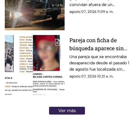
convivían afuera de un
domicilio dejó como saldo tres
agosto 07, 2026 11:09 a. m.
hombres muertos, dos de ellos
por impactos de arma de
fuego y uno más que
presuntamente sufrió un
Pareja con ficha de
infarto; así lo dieron a conocer
búsqueda aparece sin
elementos de la policía
municipal.
vida en una parcela;
Una pareja que se encontraba
desaparecida desde el pasado 1
fueron hallados con
de agosto fue localizada sin
bolsas en la cabeza
vida y con huellas de violencia
agosto 07, 2026 10:21 a. m.
en una parcela ubicada en las
inmediaciones de la
comunidad de Palo Blanco, en
el municipio de Álvaro
Obregón, Michoacán.
Ver más