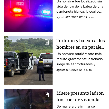
en la batea de una
Un hombre fue localizado sin
vida dentro de la batea de una
camioneta en Uruapan
camioneta blanca, la cual se
encontraba estacionada sobre
agosto 07, 2026 02:09 p. m.
el Boulevard Industrial, en la
colonia 5 de Febrero en
Uruapan, Michoacán, así lo
informó la policía municipal.
Torturan y balean a dos
hombres en un paraje
de Morelia; uno muere
Un hombre murió y otro más
resultó gravemente lesionado
y otro queda herido
luego de ser torturados y
atacados a balazos por sujetos
agosto 07, 2026 12:16 p. m.
desconocidos en un paraje
ubicado en las inmediaciones
del Rancho Las Flores, en la
zona poniente de Morelia.
Muere presunto ladrón
tras caer de vivienda
en Morelia
De manera preliminar se