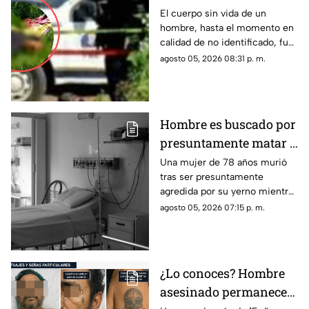
una escuela en
El cuerpo sin vida de un
hombre, hasta el momento en
Apatzingán,
calidad de no identificado, fue
Michoacán
localizado la tarde de este
agosto 05, 2026 08:31 p. m.
miércoles en un predio
ubicado en las inmediaciones
de la colonia El Varillero, en el
municipio de Apatzingán.
Hombre es buscado por
presuntamente matar a
su suegra mientras
Una mujer de 78 años murió
tras ser presuntamente
estaba hospitalizada
agredida por su yerno mientras
permanecía internada en un
agosto 05, 2026 07:15 p. m.
hospital de Veracruz, hecho
que ya es investigado por las
autoridades ministeriales.
¿Lo conoces? Hombre
asesinado permanece