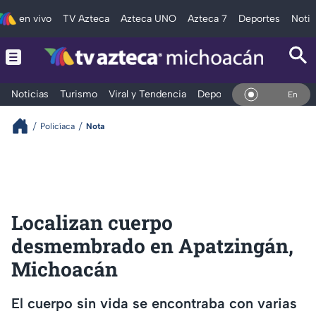
en vivo
TV Azteca
Azteca UNO
Azteca 7
Deportes
Notic
Noticias
Turismo
Viral y Tendencia
Deportes
Espectáculos
En Vivo
Policíaca
Nota
Localizan cuerpo
desmembrado en Apatzingán,
Michoacán
El cuerpo sin vida se encontraba con varias