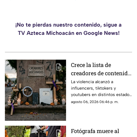
¡No te pierdas nuestro contenido, sigue a
TV Azteca Michoacán en Google News!
Crece la lista de
creadores de contenido
asesinados en México;
La violencia alcanzó a
influencers, tiktokers y
al menos una decena
youtubers en distintos estados
de casos en los últimos
del país.
agosto 06, 2026 06:46 p. m.
años
Fotógrafa muere al