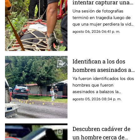
intentar capturar una
imagen; cayó de una
Una sesión de fotografías
terminó en tragedia luego de
peña
que una mujer perdiera la vida
tras caer desde lo alto de una
agosto 06, 2026 06:41 p. m.
peña en el sector del camino
de La Barca, en el municipio
de Amatitlán.
Identifican a los dos
hombres asesinados a
balazos en Santa Clara
Ya fueron identificados los dos
hombres que fueron
del Cobre
asesinados a balazos la
mañana de este miércoles
agosto 05, 2026 08:34 p. m.
mientras viajaban a bordo de
una camioneta sobre la
carretera Santa Clara del
Cobre-Ario de Rosales, en el
Descubren cadáver de
municipio de Salvador
un hombre cerca de
Escalante.