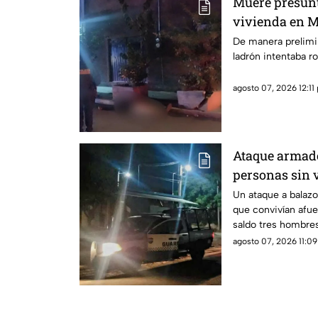
Muere presunt
vivienda en M
De manera prelimi
ladrón intentaba ro
agosto 07, 2026 12:11 
Ataque armado
personas sin 
Un ataque a balaz
que convivían afu
saldo tres hombres
impactos de arma 
agosto 07, 2026 11:09
presuntamente sufri
conocer elementos 