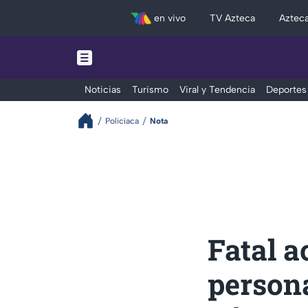
en vivo
TV Azteca
Aztec
Noticias
Turismo
Viral y Tendencia
Deportes
Policíaca
Nota
Fatal a
persona