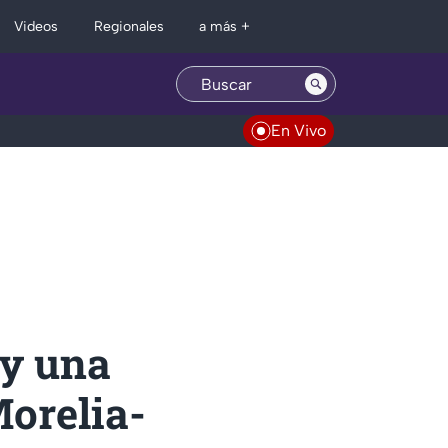
Regionales
Videos
a más +
En Vivo
 y una
Morelia-