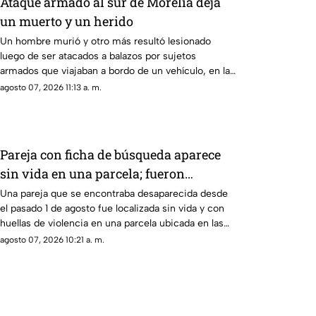
Ataque armado al sur de Morelia deja
un muerto y un herido
Un hombre murió y otro más resultó lesionado
luego de ser atacados a balazos por sujetos
armados que viajaban a bordo de un vehículo, en las
inmediaciones de la colonia Lomas del Durazno, al
agosto 07, 2026 11:13 a. m.
sur de Morelia, así lo informó la policía municipal.
Pareja con ficha de búsqueda aparece
sin vida en una parcela; fueron
hallados con bolsas en la cabeza
Una pareja que se encontraba desaparecida desde
el pasado 1 de agosto fue localizada sin vida y con
huellas de violencia en una parcela ubicada en las
inmediaciones de la comunidad de Palo Blanco, en
agosto 07, 2026 10:21 a. m.
el municipio de Álvaro Obregón, Michoacán.