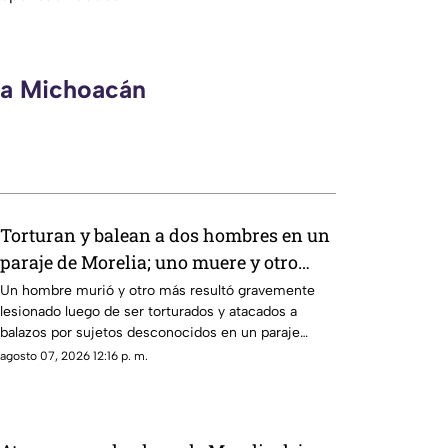
eca Michoacán
Torturan y balean a dos hombres en un
paraje de Morelia; uno muere y otro
queda herido
Un hombre murió y otro más resultó gravemente
lesionado luego de ser torturados y atacados a
balazos por sujetos desconocidos en un paraje
ubicado en las inmediaciones del Rancho Las
agosto 07, 2026 12:16 p. m.
Flores, en la zona poniente de Morelia.