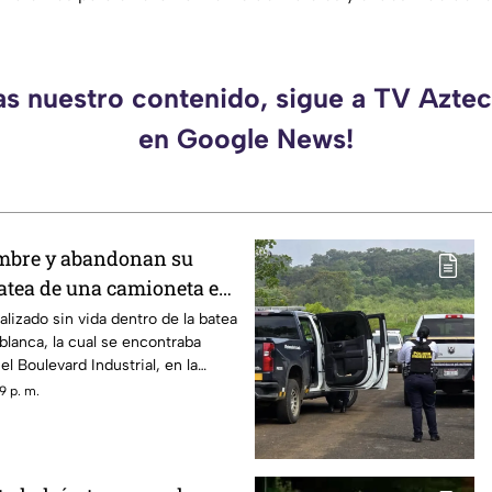
as nuestro contenido, sigue a TV Azt
en Google News!
ombre y abandonan su
batea de una camioneta en
lizado sin vida dentro de la batea
lanca, la cual se encontraba
l Boulevard Industrial, en la
ro en Uruapan, Michoacán, así lo
9 p. m.
municipal.