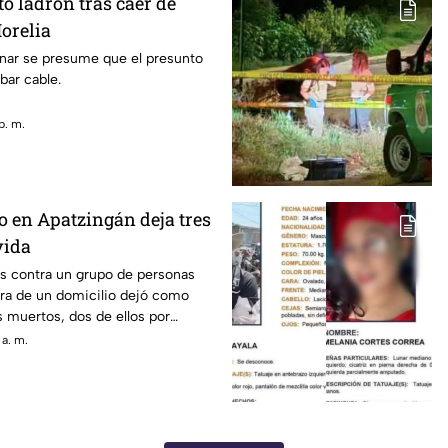
o ladrón tras caer de
orelia
nar se presume que el presunto
bar cable.
p. m.
 en Apatzingán deja tres
vida
os contra un grupo de personas
era de un domicilio dejó como
 muertos, dos de ellos por
de fuego y uno más que
 a. m.
ó un infarto; así lo dieron a
de la policía municipal.