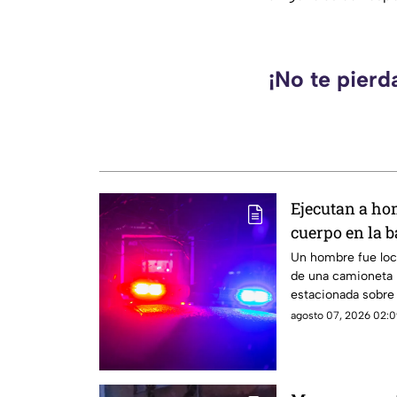
¡No te pierd
Ejecutan a h
cuerpo en la 
Uruapan
Un hombre fue loca
de una camioneta b
estacionada sobre e
colonia 5 de Febre
agosto 07, 2026 02:0
informó la policía 