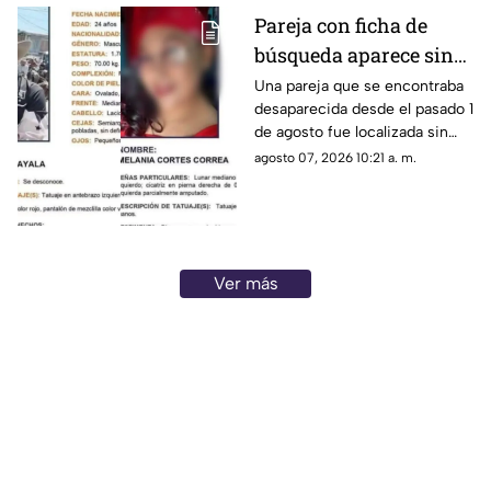
presuntamente sufrió un
Pareja con ficha de
infarto; así lo dieron a conocer
búsqueda aparece sin
elementos de la policía
municipal.
vida en una parcela;
Una pareja que se encontraba
desaparecida desde el pasado 1
fueron hallados con
de agosto fue localizada sin
bolsas en la cabeza
vida y con huellas de violencia
agosto 07, 2026 10:21 a. m.
en una parcela ubicada en las
inmediaciones de la
comunidad de Palo Blanco, en
el municipio de Álvaro
Obregón, Michoacán.
Ver más