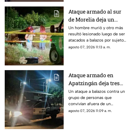
Ataque armado al sur
de Morelia deja un
muerto y un herido
Un hombre murió y otro más
resultó lesionado luego de ser
atacados a balazos por sujetos
armados que viajaban a bordo
agosto 07, 2026 11:13 a. m.
de un vehículo, en las
inmediaciones de la colonia
Lomas del Durazno, al sur de
Morelia, así lo informó la
Ataque armado en
policía municipal.
Apatzingán deja tres
personas sin vida
Un ataque a balazos contra un
grupo de personas que
convivían afuera de un
domicilio dejó como saldo tres
agosto 07, 2026 11:09 a. m.
hombres muertos, dos de ellos
por impactos de arma de
fuego y uno más que