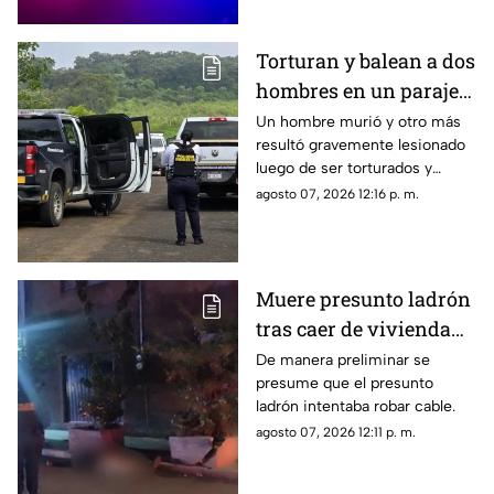
Uruapan, Michoacán, así lo
informó la policía municipal.
Torturan y balean a dos
hombres en un paraje
de Morelia; uno muere
Un hombre murió y otro más
resultó gravemente lesionado
y otro queda herido
luego de ser torturados y
atacados a balazos por sujetos
agosto 07, 2026 12:16 p. m.
desconocidos en un paraje
ubicado en las inmediaciones
del Rancho Las Flores, en la
zona poniente de Morelia.
Muere presunto ladrón
tras caer de vivienda
en Morelia
De manera preliminar se
presume que el presunto
ladrón intentaba robar cable.
agosto 07, 2026 12:11 p. m.