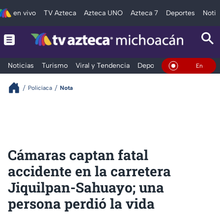
en vivo
TV Azteca
Azteca UNO
Azteca 7
Deportes
Notic
Noticias
Turismo
Viral y Tendencia
Deportes
Espectáculos
En Vivo
Policíaca
Nota
Cámaras captan fatal
accidente en la carretera
Jiquilpan-Sahuayo; una
persona perdió la vida