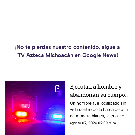
¡No te pierdas nuestro contenido, sigue a
TV Azteca Michoacán en Google News!
Ejecutan a hombre y
abandonan su cuerpo
en la batea de una
Un hombre fue localizado sin
vida dentro de la batea de una
camioneta en Uruapan
camioneta blanca, la cual se
encontraba estacionada sobre
agosto 07, 2026 02:09 p. m.
el Boulevard Industrial, en la
colonia 5 de Febrero en