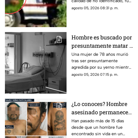
calidad de no identificado, fue
Michoacán
localizado la tarde de este
agosto 05, 2026 08:31 p. m.
miércoles en un predio
ubicado en las inmediaciones
de la colonia El Varillero, en el
municipio de Apatzingán.
Hombre es buscado por
presuntamente matar a
su suegra mientras
Una mujer de 78 años murió
tras ser presuntamente
estaba hospitalizada
agredida por su yerno mientras
permanecía internada en un
agosto 05, 2026 07:15 p. m.
hospital de Veracruz, hecho
que ya es investigado por las
autoridades ministeriales.
¿Lo conoces? Hombre
asesinado permanece
más de 15 días sin ser
Han pasado más de 15 días
desde que un hombre fue
identificado en la
encontrado sin vida en un
morgue de Morelia