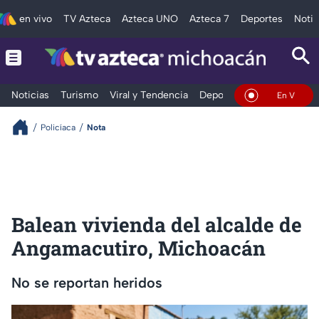
en vivo
TV Azteca
Azteca UNO
Azteca 7
Deportes
Notic
Noticias
Turismo
Viral y Tendencia
Deportes
Espectáculos
En Vivo
Policíaca
Nota
Balean vivienda del alcalde de
Angamacutiro, Michoacán
No se reportan heridos