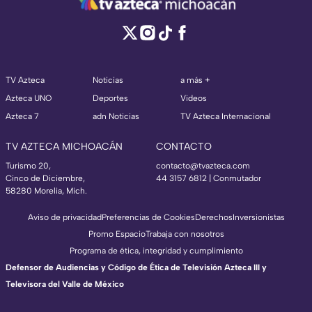
TV Azteca
Noticias
a más +
Azteca UNO
Deportes
Videos
Azteca 7
adn Noticias
TV Azteca Internacional
TV AZTECA MICHOACÁN
CONTACTO
Turismo 20,
contacto@tvazteca.com
Cinco de Diciembre,
44 3157 6812
| Conmutador
58280 Morelia, Mich.
Aviso de privacidad
Preferencias de Cookies
Derechos
Inversionistas
Promo Espacio
Trabaja con nosotros
Programa de ética, integridad y cumplimiento
Defensor de Audiencias y Código de Ética de Televisión Azteca III y
Televisora del Valle de México