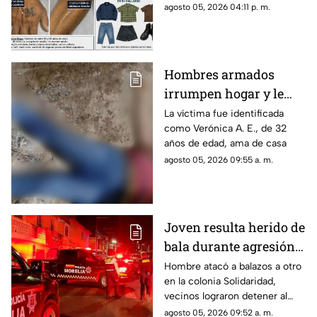
predio baldío de la colonia
agosto 05, 2026 04:11 p. m.
Praderas del Sur, en Morelia, y
hasta el momento nadie ha
acudido a identificarlo, por lo
que su cuerpo permanece en
Hombres armados
el Servicio Médico Forense en
irrumpen hogar y le
espera de que algún familiar
reclame sus restos.
quitan la vida a ama de
La víctima fue identificada
como Verónica A. E., de 32
casa en Michoacán
años de edad, ama de casa
agosto 05, 2026 09:55 a. m.
Joven resulta herido de
bala durante agresión
en la colonia
Hombre atacó a balazos a otro
en la colonia Solidaridad,
Solidaridad, Morelia
vecinos lograron detener al
agresor
agosto 05, 2026 09:52 a. m.