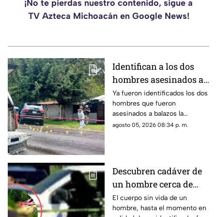
¡No te pierdas nuestro contenido, sigue a
TV Azteca Michoacán en Google News!
Identifican a los dos
hombres asesinados a
balazos en Santa Clara
Ya fueron identificados los dos
hombres que fueron
del Cobre
asesinados a balazos la
mañana de este miércoles
agosto 05, 2026 08:34 p. m.
mientras viajaban a bordo de
una camioneta sobre la
carretera Santa Clara del
Cobre-Ario de Rosales, en el
Descubren cadáver de
municipio de Salvador
un hombre cerca de
Escalante.
una escuela en
El cuerpo sin vida de un
hombre, hasta el momento en
Apatzingán,