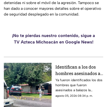
detenidas ni sobre el móvil de la agresión. Tampoco se
han dado a conocer mayores detalles sobre el operativo
de seguridad desplegado en la comunidad.
¡No te pierdas nuestro contenido, sigue a
TV Azteca Michoacán en Google News!
Identifican a los dos
hombres asesinados a
balazos en Santa Clara
Ya fueron identificados los dos
hombres que fueron
del Cobre
asesinados a balazos la
mañana de este miércoles
agosto 05, 2026 08:34 p. m.
mientras viajaban a bordo de
una camioneta sobre la