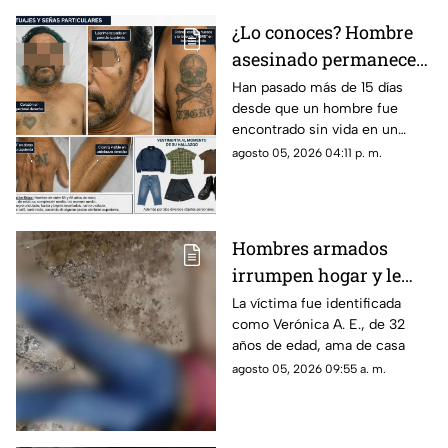
¿Lo conoces? Hombre
asesinado permanece
más de 15 días sin ser
Han pasado más de 15 días
desde que un hombre fue
identificado en la
encontrado sin vida en un
morgue de Morelia
predio baldío de la colonia
agosto 05, 2026 04:11 p. m.
Praderas del Sur, en Morelia, y
hasta el momento nadie ha
acudido a identificarlo, por lo
que su cuerpo permanece en
Hombres armados
el Servicio Médico Forense en
irrumpen hogar y le
espera de que algún familiar
reclame sus restos.
quitan la vida a ama de
La víctima fue identificada
como Verónica A. E., de 32
casa en Michoacán
años de edad, ama de casa
agosto 05, 2026 09:55 a. m.