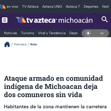
en vivo
TV Azteca
Azteca UNO
Azteca 7
Deportes
Notic
Noticias
Turismo
Viral y Tendencia
Deportes
Espectáculos
En Vivo
Policíaca
Nota
Ataque armado en comunidad
indígena de Michoacan deja
dos comuneros sin vida
Habitantes de la zona mantienen la carretera