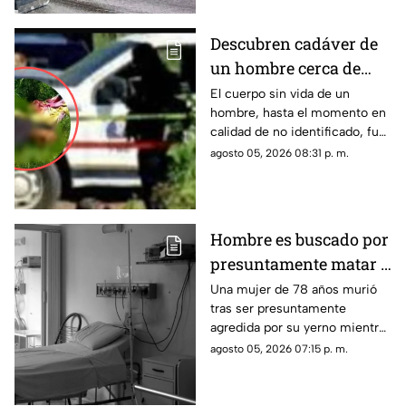
carretera Santa Clara del
Cobre-Ario de Rosales, en el
Descubren cadáver de
municipio de Salvador
un hombre cerca de
Escalante.
una escuela en
El cuerpo sin vida de un
hombre, hasta el momento en
Apatzingán,
calidad de no identificado, fue
Michoacán
localizado la tarde de este
agosto 05, 2026 08:31 p. m.
miércoles en un predio
ubicado en las inmediaciones
de la colonia El Varillero, en el
municipio de Apatzingán.
Hombre es buscado por
presuntamente matar a
su suegra mientras
Una mujer de 78 años murió
tras ser presuntamente
estaba hospitalizada
agredida por su yerno mientras
permanecía internada en un
agosto 05, 2026 07:15 p. m.
hospital de Veracruz, hecho
que ya es investigado por las
autoridades ministeriales.