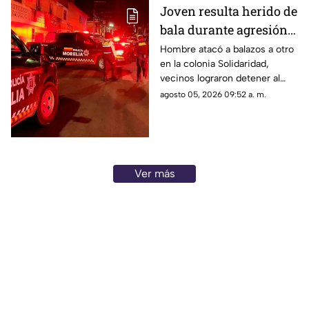
Joven resulta herido de
bala durante agresión
en la colonia
Hombre atacó a balazos a otro
en la colonia Solidaridad,
Solidaridad, Morelia
vecinos lograron detener al
agresor
agosto 05, 2026 09:52 a. m.
Ver más