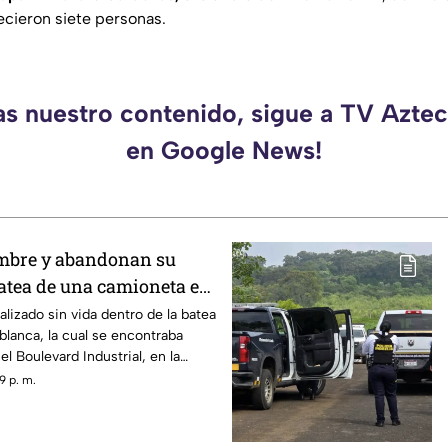
ecieron siete personas.
as nuestro contenido, sigue a TV Azt
en Google News!
ombre y abandonan su
batea de una camioneta en
lizado sin vida dentro de la batea
lanca, la cual se encontraba
l Boulevard Industrial, en la
ro en Uruapan, Michoacán, así lo
9 p. m.
municipal.