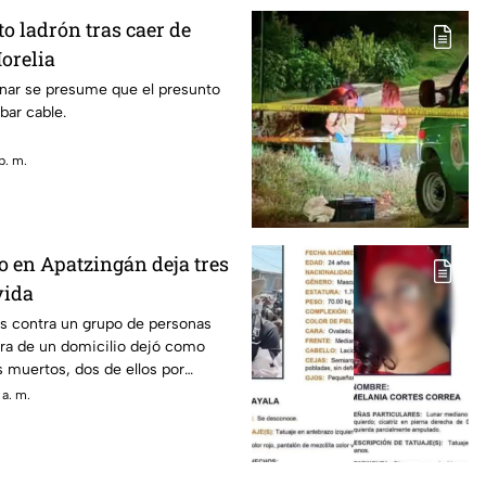
o ladrón tras caer de
orelia
nar se presume que el presunto
bar cable.
p. m.
 en Apatzingán deja tres
vida
os contra un grupo de personas
era de un domicilio dejó como
 muertos, dos de ellos por
de fuego y uno más que
 a. m.
ó un infarto; así lo dieron a
de la policía municipal.