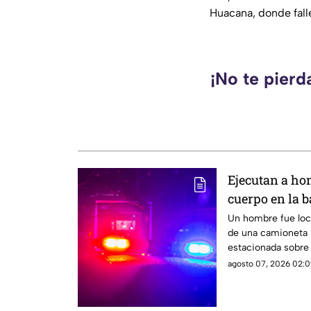
Huacana, donde fall
¡No te pierd
Ejecutan a h
cuerpo en la 
Uruapan
Un hombre fue loca
de una camioneta b
estacionada sobre e
colonia 5 de Febre
agosto 07, 2026 02:0
informó la policía 