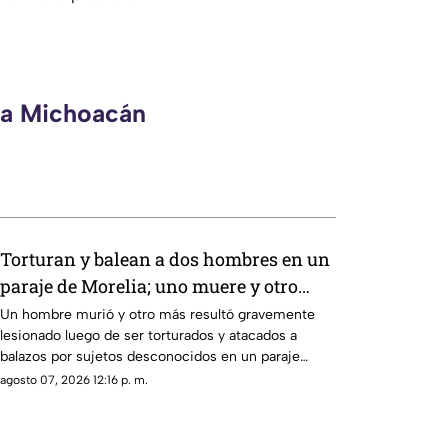
eca Michoacán
Torturan y balean a dos hombres en un
paraje de Morelia; uno muere y otro
queda herido
Un hombre murió y otro más resultó gravemente
lesionado luego de ser torturados y atacados a
balazos por sujetos desconocidos en un paraje
ubicado en las inmediaciones del Rancho Las
agosto 07, 2026 12:16 p. m.
Flores, en la zona poniente de Morelia.