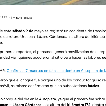
 12:27
1 minuto lectura
de este
sábado 9 de
mayo se registró un accidente de tránsito
mo carretero Uruapan–Lázaro Cárdenas, a la altura del kilómetr
a
.
primeros reportes, el percance generó movilización de cuer
idad vial, quienes acudieron al sitio para hacer las labores
co
SAR:
Confirman 7 muertos en fatal accidente en Autopista de
aron que el choque fue porque uno de los conductor quiso re
omóvil, asimismo confirmaron que no hubo víctimas
fatales
.
o choque del día en la Autopista, ya que el primero fue sobre 
apan – Lázaro Cárdenas,
a la altura del
kilómetro 172
, dentro 