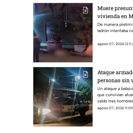
Muere presunt
vivienda en M
De manera prelimi
ladrón intentaba ro
agosto 07, 2026 12:11 
Ataque armado
personas sin 
Un ataque a balaz
que convivían afu
saldo tres hombres
impactos de arma 
agosto 07, 2026 11:09
presuntamente sufri
conocer elementos 