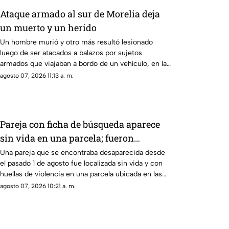
Ataque armado al sur de Morelia deja
un muerto y un herido
Un hombre murió y otro más resultó lesionado
luego de ser atacados a balazos por sujetos
armados que viajaban a bordo de un vehículo, en las
inmediaciones de la colonia Lomas del Durazno, al
agosto 07, 2026 11:13 a. m.
sur de Morelia, así lo informó la policía municipal.
Pareja con ficha de búsqueda aparece
sin vida en una parcela; fueron
hallados con bolsas en la cabeza
Una pareja que se encontraba desaparecida desde
el pasado 1 de agosto fue localizada sin vida y con
huellas de violencia en una parcela ubicada en las
inmediaciones de la comunidad de Palo Blanco, en
agosto 07, 2026 10:21 a. m.
el municipio de Álvaro Obregón, Michoacán.