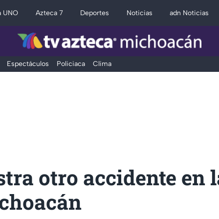
a UNO
Azteca 7
Deportes
Noticias
adn Noticias
Espectáculos
Policiaca
Clima
stra otro accidente en l
choacán