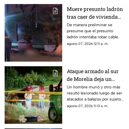
zona poniente de Morelia.
Muere presunto ladrón
tras caer de vivienda
en Morelia
De manera preliminar se
presume que el presunto
ladrón intentaba robar cable.
agosto 07, 2026 12:11 p. m.
Ataque armado al sur
de Morelia deja un
muerto y un herido
Un hombre murió y otro más
resultó lesionado luego de ser
atacados a balazos por sujetos
armados que viajaban a bordo
agosto 07, 2026 11:13 a. m.
de un vehículo, en las
inmediaciones de la colonia
Lomas del Durazno, al sur de