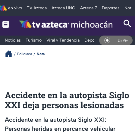
en vivo
TV Azteca
Azteca UNO
Azteca 7
Deportes
Notic
Noticias
Turismo
Viral y Tendencia
Deportes
Espectáculos
En Vivo
Policíaca
Nota
Accidente en la autopista Siglo
XXI deja personas lesionadas
Accidente en la autopista Siglo XXI:
Personas heridas en percance vehicular