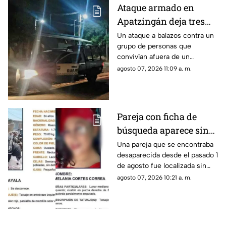
Morelia, así lo informó la
Ataque armado en
policía municipal.
Apatzingán deja tres
personas sin vida
Un ataque a balazos contra un
grupo de personas que
convivían afuera de un
domicilio dejó como saldo tres
agosto 07, 2026 11:09 a. m.
hombres muertos, dos de ellos
por impactos de arma de
fuego y uno más que
presuntamente sufrió un
Pareja con ficha de
infarto; así lo dieron a conocer
búsqueda aparece sin
elementos de la policía
municipal.
vida en una parcela;
Una pareja que se encontraba
desaparecida desde el pasado 1
fueron hallados con
de agosto fue localizada sin
bolsas en la cabeza
vida y con huellas de violencia
agosto 07, 2026 10:21 a. m.
en una parcela ubicada en las
inmediaciones de la
comunidad de Palo Blanco, en
el municipio de Álvaro