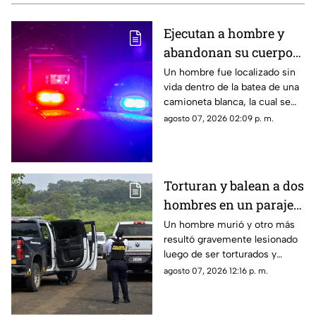
Ejecutan a hombre y
abandonan su cuerpo
en la batea de una
Un hombre fue localizado sin
vida dentro de la batea de una
camioneta en Uruapan
camioneta blanca, la cual se
encontraba estacionada sobre
agosto 07, 2026 02:09 p. m.
el Boulevard Industrial, en la
colonia 5 de Febrero en
Uruapan, Michoacán, así lo
informó la policía municipal.
Torturan y balean a dos
hombres en un paraje
de Morelia; uno muere
Un hombre murió y otro más
resultó gravemente lesionado
y otro queda herido
luego de ser torturados y
atacados a balazos por sujetos
agosto 07, 2026 12:16 p. m.
desconocidos en un paraje
ubicado en las inmediaciones
del Rancho Las Flores, en la