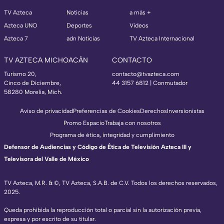
TV Azteca
Noticias
a más +
Azteca UNO
Deportes
Videos
Azteca 7
adn Noticias
TV Azteca Internacional
TV AZTECA MICHOACÁN
CONTACTO
Turismo 20,
contacto@tvazteca.com
Cinco de Diciembre,
44 3157 6812
| Conmutador
58280 Morelia, Mich.
Aviso de privacidad
Preferencias de Cookies
Derechos
Inversionistas
Promo Espacio
Trabaja con nosotros
Programa de ética, integridad y cumplimiento
Defensor de Audiencias y Código de Ética de Televisión Azteca III y
Televisora del Valle de México
TV Azteca, M.R. & ©, TV Azteca, S.A.B. de C.V. Todos los derechos reservados,
2025.
Queda prohibida la reproducción total o parcial sin la autorización previa,
expresa y por escrito de su titular.