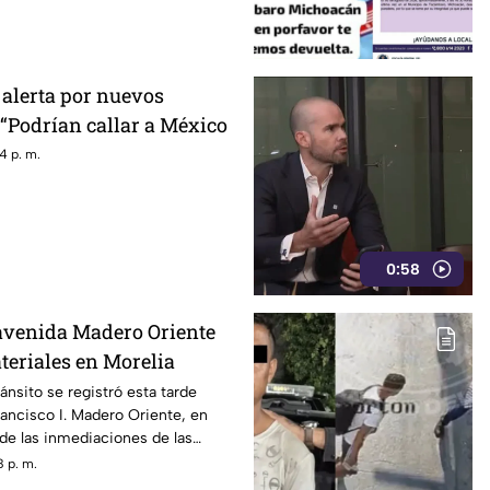
alerta por nuevos
 “Podrían callar a México
4 p. m.
0:58
avenida Madero Oriente
teriales en Morelia
ánsito se registró esta tarde
rancisco I. Madero Oriente, en
a de las inmediaciones de las
uto Nacional Electoral (INE).
 p. m.