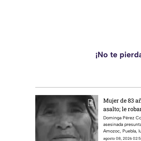
¡No te pierd
Mujer de 83 a
asalto; le rob
ganado vendi
Dominga Pérez Com
asesinada presunt
Amozoc, Puebla, l
vendiendo cemitas
agosto 08, 2026 02:5