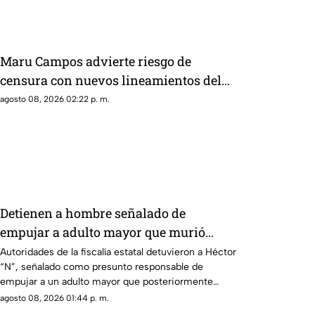
búsqueda.
Maru Campos advierte riesgo de
censura con nuevos lineamientos del
Gobierno Federal
agosto 08, 2026 02:22 p. m.
Detienen a hombre señalado de
empujar a adulto mayor que murió
arrollado por tráiler
Autoridades de la fiscalía estatal detuvieron a Héctor
“N”, señalado como presunto responsable de
empujar a un adulto mayor que posteriormente
cayó al paso de un tráiler y murió en Monterrey.
agosto 08, 2026 01:44 p. m.