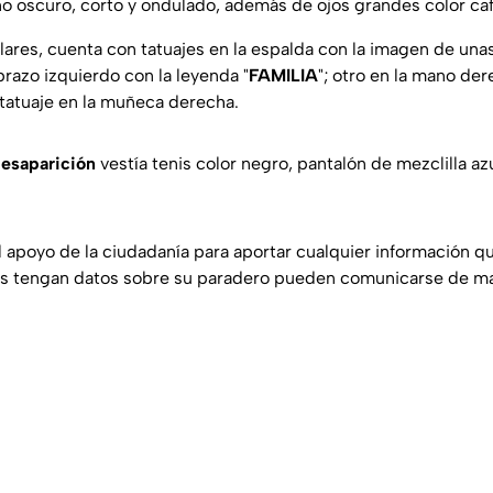
año oscuro, corto y ondulado, además de ojos grandes color caf
ares, cuenta con tatuajes en la espalda con la imagen de unas 
 brazo izquierdo con la leyenda "
FAMILIA
"; otro en la mano de
n tatuaje en la muñeca derecha.
esaparición
vestía tenis color negro, pantalón de mezclilla azu
 el apoyo de la ciudadanía para aportar cualquier información q
nes tengan datos sobre su paradero pueden comunicarse de m