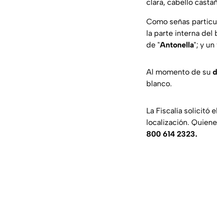
clara, cabello cast
Como señas particul
la parte interna del
de "
Antonella
"; y u
Al momento de su
d
blanco.
La Fiscalía solicitó
localización. Quie
800 614 2323.