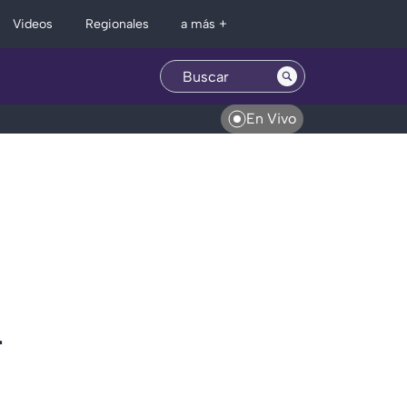
Regionales
Videos
a más +
En Vivo
n