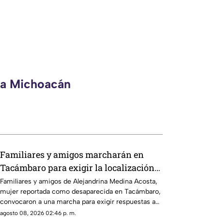
eca Michoacán
Familiares y amigos marcharán en
Tacámbaro para exigir la localización
de Alejandrina Medina
Familiares y amigos de Alejandrina Medina Acosta,
mujer reportada como desaparecida en Tacámbaro,
convocaron a una marcha para exigir respuestas a
las autoridades y pedir que se intensifique su
agosto 08, 2026 02:46 p. m.