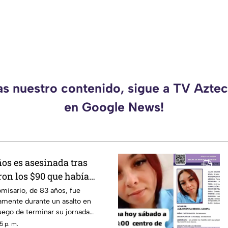
as nuestro contenido, sigue a TV Azt
en Google News!
ños es asesinada tras
aron los $90 que había
endo cemitas
isario, de 83 años, fue
amente durante un asalto en
uego de terminar su jornada
 para obtener ingresos.
5 p. m.