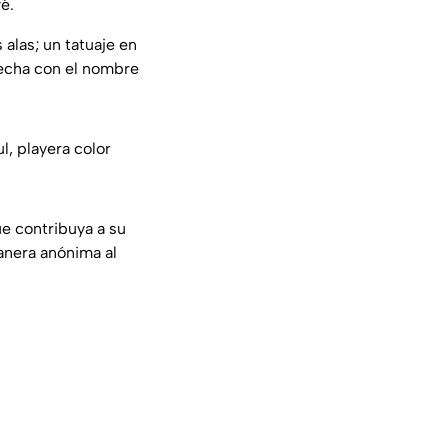
é.
alas; un tatuaje en
recha con el nombre
l, playera color
ue contribuya a su
anera anónima al