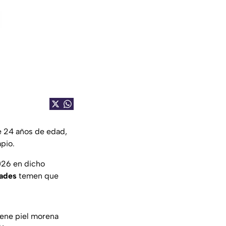
e 24 años de edad,
pio.
2026 en dicho
dades
temen que
iene piel morena