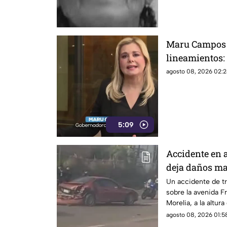
Maru Campos 
lineamientos:
agosto 08, 2026 02:2
5:09
Accidente en 
deja daños ma
Un accidente de tr
sobre la avenida F
Morelia, a la altur
oficinas del Instit
agosto 08, 2026 01:58