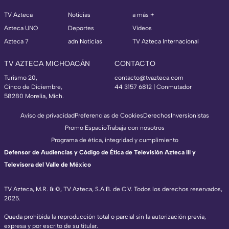
TV Azteca
Noticias
a más +
Azteca UNO
Deportes
Videos
Azteca 7
adn Noticias
TV Azteca Internacional
TV AZTECA MICHOACÁN
CONTACTO
Turismo 20,
contacto@tvazteca.com
Cinco de Diciembre,
44 3157 6812
| Conmutador
58280 Morelia, Mich.
Aviso de privacidad
Preferencias de Cookies
Derechos
Inversionistas
Promo Espacio
Trabaja con nosotros
Programa de ética, integridad y cumplimiento
Defensor de Audiencias y Código de Ética de Televisión Azteca III y
Televisora del Valle de México
TV Azteca, M.R. & ©, TV Azteca, S.A.B. de C.V. Todos los derechos reservados,
2025.
Queda prohibida la reproducción total o parcial sin la autorización previa,
expresa y por escrito de su titular.