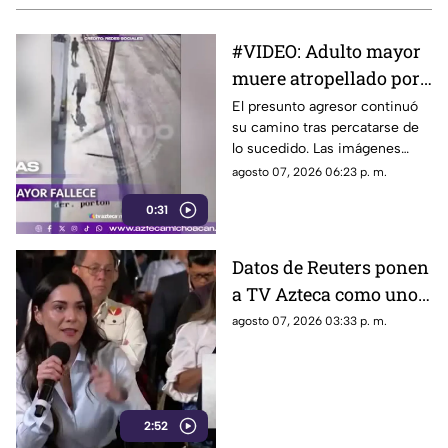
#VIDEO: Adulto mayor
muere atropellado por
tráiler tras ser
El presunto agresor continuó
su camino tras percatarse de
empujado.
lo sucedido. Las imágenes
causaron indignación en redes
agosto 07, 2026 06:23 p. m.
sociales.
0:31
Datos de Reuters ponen
a TV Azteca como uno
de los medios con
agosto 07, 2026 03:33 p. m.
mayor alcance en
México, tras polémica
por cifras en La
Mañanera
2:52