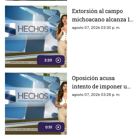
Extorsión al campo
michoacano alcanza 18
mil millones de pesos;
agosto 07, 2026 03:30 p. m.
aguacate enfrenta
crisis por inseguridad
2:20
Oposición acusa
intento de imponer una
sola narrativa y limitar
agosto 07, 2026 03:28 p. m.
críticas al gobierno
federal
0:51