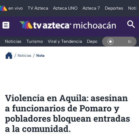
en vivo
TV Azteca
Azteca UNO
Azteca 7
Deportes
Notic
Noticias
Turismo
Viral y Tendencia
Deportes
Espectáculos
En Vivo
Noticias
Nota
Violencia en Aquila: asesinan
a funcionarios de Pomaro y
pobladores bloquean entradas
a la comunidad.