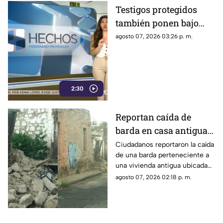
Testigos protegidos
también ponen bajo
presión a políticos en
agosto 07, 2026 03:26 p. m.
México; detienen a
exgobernador señalado
por caso Ayotzinapa
2:30
Reportan caída de
barda en casa antigua
del Centro de Morelia
Ciudadanos reportaron la caída
de una barda perteneciente a
una vivienda antigua ubicada
en pleno Centro Histórico de
agosto 07, 2026 02:18 p. m.
Morelia, situación que generó
alerta entre peatones y
vecinos de la zona.