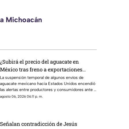
eca Michoacán
¿Subirá el precio del aguacate en
México tras freno a exportaciones
hacia Estados Unidos?
La suspensión temporal de algunos envíos de
aguacate mexicano hacia Estados Unidos encendió
las alertas entre productores y consumidores ante la
posibilidad de un impacto en los precios del llamado
agosto 06, 2026 06:11 p. m.
“oro verde” dentro del país.
Señalan contradicción de Jesús