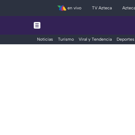
en vivo
TV Azteca
Aztec
Noticias
Turismo
Viral y Tendencia
Deportes