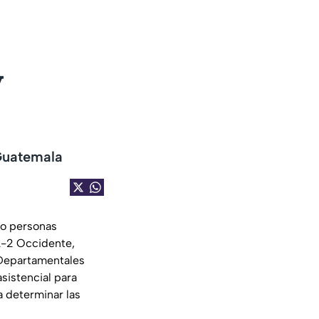
y
 Guatemala
ro personas
CA-2 Occidente,
 Departamentales
asistencial para
a determinar las