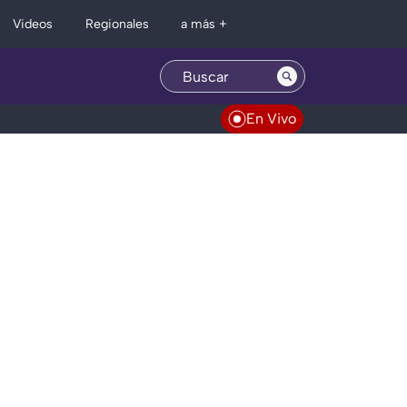
Regionales
Videos
a más +
En Vivo