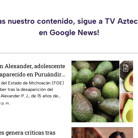
as nuestro contenido, sigue a TV Azt
en Google News!
n Alexander, adolescente
saparecido en Puruándiro,
tivan Alerta Amber
al del Estado de Michoacán (FGE)
ber tras la desaparición del
Alexander P. J., de 15 años de
to por última vez el pasado 1 de
 p. m.
 el municipio de Puruándiro.
 genera críticas tras