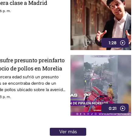
mera clase a Madrid
6 p. m.
1:28
sufre presunto preinfarto
cio de pollos en Morelia
rcera edad sufrió un presunto
s se encontraba dentro de un
e pollos ubicado sobre la avenida
n Morelia, durante la tarde de
8 p. m.
0:21
Ver más