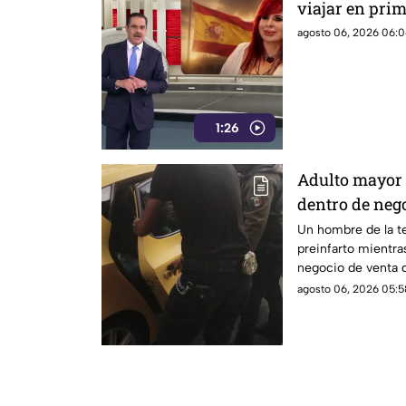
viajar en pri
agosto 06, 2026 06:0
1:26
Adulto mayor 
dentro de nego
Un hombre de la te
preinfarto mientra
negocio de venta d
Lázaro Cárdenas, e
agosto 06, 2026 05:5
este jueves.