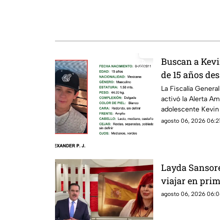
Buscan a Kevi
de 15 años de
Michoacán; ac
La Fiscalía Gener
activó la Alerta Am
adolescente Kevin 
edad, quien fue vis
agosto 06, 2026 06:21
agosto de 2026 en
Layda Sansores
viajar en pri
agosto 06, 2026 06:0