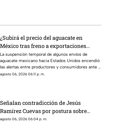
¿Subirá el precio del aguacate en
México tras freno a exportaciones
hacia Estados Unidos?
La suspensión temporal de algunos envíos de
aguacate mexicano hacia Estados Unidos encendió
las alertas entre productores y consumidores ante la
posibilidad de un impacto en los precios del llamado
agosto 06, 2026 06:11 p. m.
“oro verde” dentro del país.
Señalan contradicción de Jesús
Ramírez Cuevas por postura sobre
publicidad oficial y medios
agosto 06, 2026 06:04 p. m.