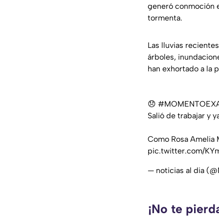
generó conmoción en
tormenta.
Las lluvias recient
árboles, inundacione
han exhortado a la 
😞
#MOMENTOEX
Salió de trabajar y 
Como Rosa Amelia M.
pic.twitter.com/K
— noticias al dia 
¡No te pierd