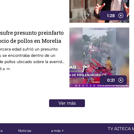
1:28
sufre presunto preinfarto
cio de pollos en Morelia
rcera edad sufrió un presunto
s se encontraba dentro de un
e pollos ubicado sobre la avenida
n Morelia, durante la tarde de
8 p. m.
0:21
Ver más
TV AZTECA
ca
Noticias
a más +