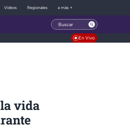
Regionales
Videos
a más +
En Vivo
la vida
urante