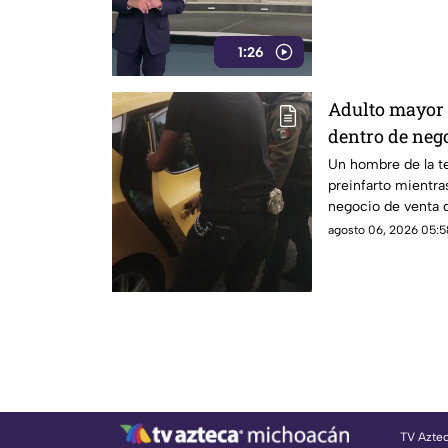
1:26
Adulto mayor 
dentro de nego
Un hombre de la te
preinfarto mientra
negocio de venta d
Lázaro Cárdenas, e
agosto 06, 2026 05:5
este jueves.
TV Azte