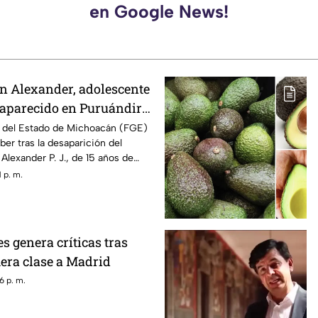
en Google News!
n Alexander, adolescente
saparecido en Puruándiro,
tivan Alerta Amber
al del Estado de Michoacán (FGE)
ber tras la desaparición del
Alexander P. J., de 15 años de
to por última vez el pasado 1 de
 p. m.
 el municipio de Puruándiro.
 genera críticas tras
mera clase a Madrid
6 p. m.