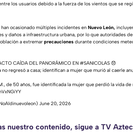
tre los usuarios debido a la fuerza de los vientos que se regi
es han ocasionado múltiples incidentes en
Nuevo León,
incluye
s y daños a infraestructura urbana, por lo que autoridades de
población a extremar
precauciones
durante condiciones meteo
ACTO
CAÍDA DEL PANORÁMICO EN
#SANICOLAS
😞
ya no regresó a casa; identifican a mujer que murió al caerle 
, de 50 años, fue identificada la mujer que perdió la vida de
YmVxNGiYY
(@NoAldinuevoleon)
June 20, 2026
as nuestro contenido, sigue a TV Azt