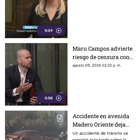
callar a México
5:09
Maru Campos advierte
riesgo de censura con
nuevos lineamientos
agosto 08, 2026 02:22 p. m.
del Gobierno Federal
0:58
Accidente en avenida
Madero Oriente deja
daños materiales en
Un accidente de tránsito se
registró esta tarde sobre la