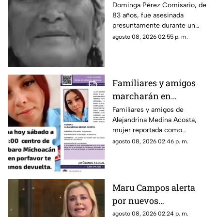
le robaron los $90 que
Dominga Pérez Comisario, de
83 años, fue asesinada
había ganado
presuntamente durante un
vendiendo cemitas
asalto en Amozoc, Puebla,
agosto 08, 2026 02:55 p. m.
luego de terminar su jornada
vendiendo cemitas para
obtener ingresos.
Familiares y amigos
marcharán en
Tacámbaro para exigir
Familiares y amigos de
Alejandrina Medina Acosta,
la localización de
mujer reportada como
Alejandrina Medina
desaparecida en Tacámbaro,
agosto 08, 2026 02:46 p. m.
convocaron a una marcha para
exigir respuestas a las
autoridades y pedir que se
intensifique su búsqueda.
Maru Campos alerta
por nuevos
lineamientos: “Podrían
agosto 08, 2026 02:24 p. m.