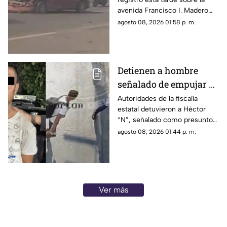
Morelia
avenida Francisco I. Madero
Oriente, en Morelia, a la altura
agosto 08, 2026 01:58 p. m.
de las inmediaciones de las
oficinas del Instituto Nacional
Electoral (INE).
Detienen a hombre
señalado de empujar a
adulto mayor que
Autoridades de la fiscalía
estatal detuvieron a Héctor
murió arrollado por
“N”, señalado como presunto
tráiler
responsable de empujar a un
agosto 08, 2026 01:44 p. m.
adulto mayor que
posteriormente cayó al paso
de un tráiler y murió en
Monterrey.
Ver más