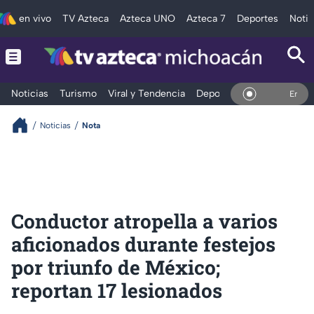
en vivo
TV Azteca
Azteca UNO
Azteca 7
Deportes
Notic
Noticias
Turismo
Viral y Tendencia
Deportes
Espectáculos
En Vivo
Noticias
Nota
Conductor atropella a varios
aficionados durante festejos
por triunfo de México;
reportan 17 lesionados