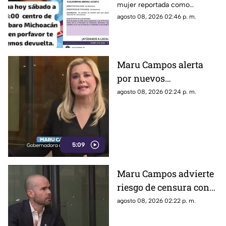
mujer reportada como
Alejandrina Medina
desaparecida en Tacámbaro,
agosto 08, 2026 02:46 p. m.
convocaron a una marcha para
exigir respuestas a las
autoridades y pedir que se
intensifique su búsqueda.
Maru Campos alerta
por nuevos
lineamientos: “Podrían
agosto 08, 2026 02:24 p. m.
callar a México
5:09
Maru Campos advierte
riesgo de censura con
nuevos lineamientos
agosto 08, 2026 02:22 p. m.
del Gobierno Federal