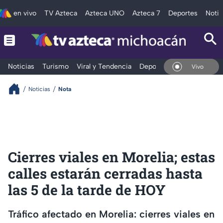
en vivo
TV Azteca
Azteca UNO
Azteca 7
Deportes
Notic
Noticias
Turismo
Viral y Tendencia
Deportes
Espectáculos
En Vivo
Noticias
Nota
Cierres viales en Morelia; estas
calles estarán cerradas hasta
las 5 de la tarde de HOY
Tráfico afectado en Morelia: cierres viales en