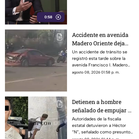
0:58
Accidente en avenida
Madero Oriente deja
daños materiales en
Un accidente de tránsito se
registró esta tarde sobre la
Morelia
avenida Francisco I. Madero
Oriente, en Morelia, a la altura
agosto 08, 2026 01:58 p. m.
de las inmediaciones de las
oficinas del Instituto Nacional
Electoral (INE).
Detienen a hombre
señalado de empujar a
adulto mayor que
Autoridades de la fiscalía
estatal detuvieron a Héctor
murió arrollado por
“N”, señalado como presunto
tráiler
responsable de empujar a un