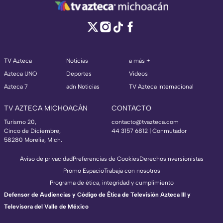
TV Azteca
Noticias
a más +
Azteca UNO
Deportes
Videos
Azteca 7
adn Noticias
TV Azteca Internacional
TV AZTECA MICHOACÁN
CONTACTO
Turismo 20,
contacto@tvazteca.com
Cinco de Diciembre,
44 3157 6812
| Conmutador
58280 Morelia, Mich.
Aviso de privacidad
Preferencias de Cookies
Derechos
Inversionistas
Promo Espacio
Trabaja con nosotros
Programa de ética, integridad y cumplimiento
Defensor de Audiencias y Código de Ética de Televisión Azteca III y
Televisora del Valle de México