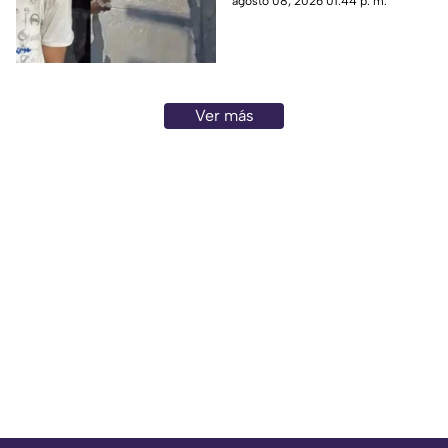
agosto 08, 2026 01:44 p. m.
adulto mayor que
posteriormente cayó al paso
de un tráiler y murió en
Monterrey.
Ver más