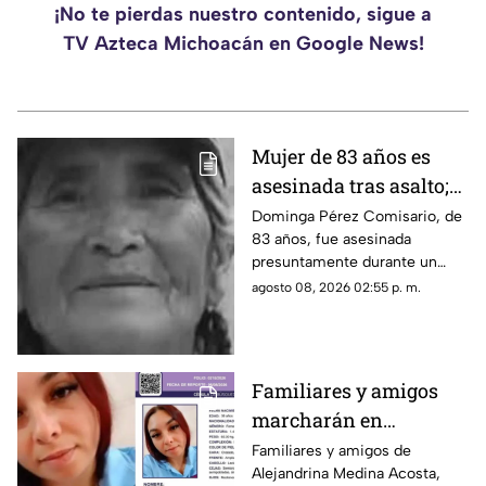
¡No te pierdas nuestro contenido, sigue a
TV Azteca Michoacán en Google News!
Mujer de 83 años es
asesinada tras asalto;
le robaron los $90 que
Dominga Pérez Comisario, de
83 años, fue asesinada
había ganado
presuntamente durante un
vendiendo cemitas
asalto en Amozoc, Puebla,
agosto 08, 2026 02:55 p. m.
luego de terminar su jornada
vendiendo cemitas para
obtener ingresos.
Familiares y amigos
marcharán en
Tacámbaro para exigir
Familiares y amigos de
Alejandrina Medina Acosta,
la localización de