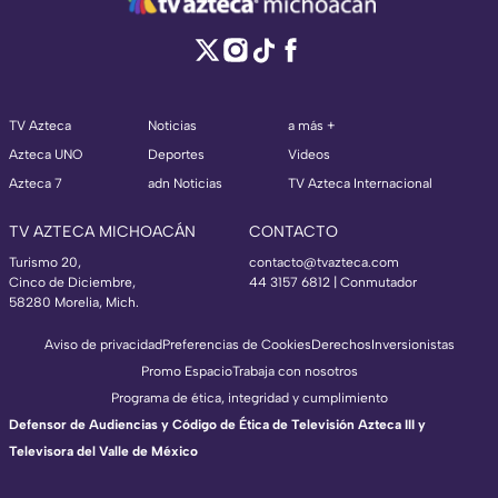
TV Azteca
Noticias
a más +
Azteca UNO
Deportes
Videos
Azteca 7
adn Noticias
TV Azteca Internacional
TV AZTECA MICHOACÁN
CONTACTO
Turismo 20,
contacto@tvazteca.com
Cinco de Diciembre,
44 3157 6812
| Conmutador
58280 Morelia, Mich.
Aviso de privacidad
Preferencias de Cookies
Derechos
Inversionistas
Promo Espacio
Trabaja con nosotros
Programa de ética, integridad y cumplimiento
Defensor de Audiencias y Código de Ética de Televisión Azteca III y
Televisora del Valle de México