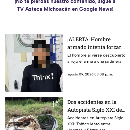
¡No te pierdas nuestro contenido, sigue a
TV Azteca Michoacán en Google News!
¡ALERTA! Hombre
armado intenta forzar
un domicilio en
El hombre al verse descubierto
arrojó el arma a una jardinera
Morelia
agosto 09, 2026 03:08 p. m.
Dos accidentes en la
Autopista Siglo XXI de
Michoacán
Accidentes en Autopista Siglo
XXI: Tráfico lento entre