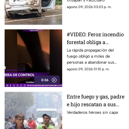
Uruapan y Pátzcuaro
agosto 09, 2026 03:03 p. m.
#VIDEO: Feroz incendio
forestal obliga a
evacuar a más de 20
La rápida propagación del
fuego obligó a miles de
mil personas
personas a abandonar sus
hogares.
agosto 09, 2026 01:51 p. m.
0:36
Entre fuego y gas, padre
e hijo rescatan a sus
cuatro perros tras
Verdaderos héroes sin capa
explosión en
Cuernavaca