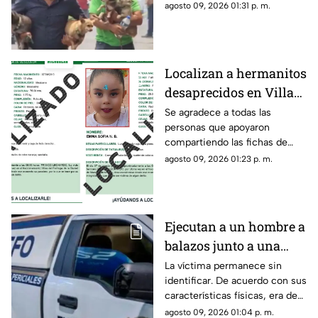
agosto 09, 2026 01:31 p. m.
Localizan a hermanitos
desaprecidos en Villas
del Pedregal
Se agradece a todas las
personas que apoyaron
compartiendo las fichas de
búsqueda. Se informa que las
agosto 09, 2026 01:23 p. m.
personas reportadas como
desaparecidas ya fueron
localizadas y se encuentran
con sus familiares.
Ejecutan a un hombre a
balazos junto a una
gasolinera en
La víctima permanece sin
identificar. De acuerdo con sus
Michoacán
características físicas, era de
complexión robusta y vestía
agosto 09, 2026 01:04 p. m.