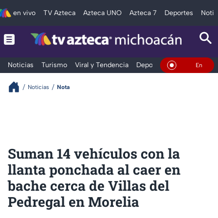
en vivo
TV Azteca
Azteca UNO
Azteca 7
Deportes
Notic
Noticias
Turismo
Viral y Tendencia
Deportes
Espectáculos
En Vivo
Noticias
Nota
Suman 14 vehículos con la
llanta ponchada al caer en
bache cerca de Villas del
Pedregal en Morelia