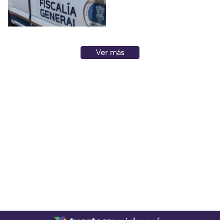
pantalón de mezclilla azul,
playera tipo polo negra y tenis
negros.
Ver más