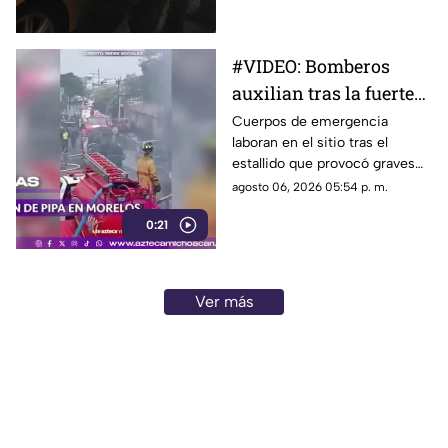
Lázaro Cárdenas, en Morelia,
durante la tarde de este
jueves.
#VIDEO: Bomberos
auxilian tras la fuerte
explosión de pipa de
Cuerpos de emergencia
laboran en el sitio tras el
gas
estallido que provocó graves
quemaduras a las víctimas en
agosto 06, 2026 05:54 p. m.
la zona del siniestro.
0:21
Ver más