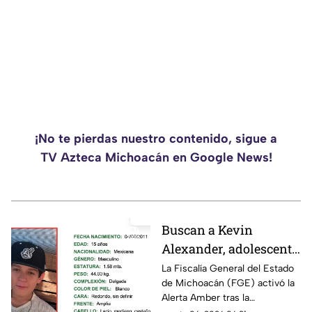
¡No te pierdas nuestro contenido, sigue a
TV Azteca Michoacán en Google News!
Buscan a Kevin
Alexander, adolescente
de 15 años
La Fiscalía General del Estado
de Michoacán (FGE) activó la
desaparecido en
Alerta Amber tras la
Puruándiro,