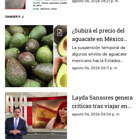
desaparición del adolescente
agosto 06, 2026 06:21 p. m.
Michoacán; activan
Kevin Alexander P. J., de 15
Alerta Amber
años de edad, quien fue visto
por última vez el pasado 1 de
agosto de 2026 en el
¿Subirá el precio del
municipio de Puruándiro.
aguacate en México
tras freno a
La suspensión temporal de
algunos envíos de aguacate
exportaciones hacia
mexicano hacia Estados
Estados Unidos?
Unidos encendió las alertas
agosto 06, 2026 06:11 p. m.
entre productores y
consumidores ante la
posibilidad de un impacto en
los precios del llamado “oro
Layda Sansores genera
verde” dentro del país.
críticas tras viajar en
primera clase a Madrid
agosto 06, 2026 06:06 p. m.