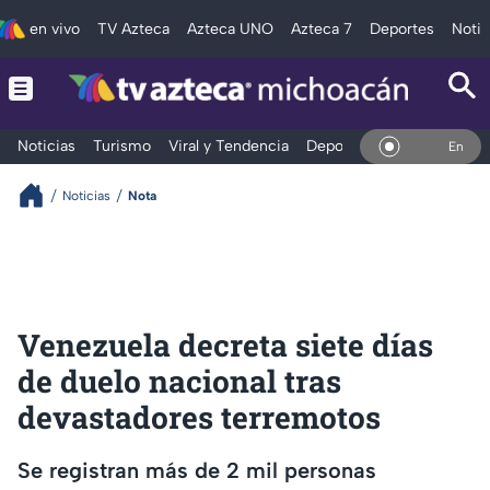
en vivo
TV Azteca
Azteca UNO
Azteca 7
Deportes
Notic
Noticias
Turismo
Viral y Tendencia
Deportes
Espectáculos
En Vivo
Noticias
Nota
Venezuela decreta siete días
de duelo nacional tras
devastadores terremotos
Se registran más de 2 mil personas