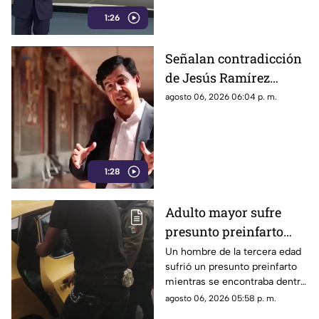
1:26
Señalan contradicción
de Jesús Ramírez
Cuevas por postura
agosto 06, 2026 06:04 p. m.
sobre publicidad oficial
y medios
1:28
Adulto mayor sufre
presunto preinfarto
dentro de negocio de
Un hombre de la tercera edad
sufrió un presunto preinfarto
pollos en Morelia
mientras se encontraba dentro
de un negocio de venta de
agosto 06, 2026 05:58 p. m.
pollos ubicado sobre la avenida