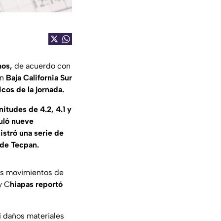
mos,
de acuerdo con
en
Baja California Sur
cos de la jornada.
nitudes de 4.2, 4.1 y
uló nueve
stró una serie de
 de Tecpan.
os movimientos de
y C
hiapas reportó
i daños materiales