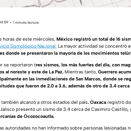
14:59
1 minuto lectura
s horas de este miércoles,
México registró un total de 16 sis
vicio Sismológico Nacional.
La mayor actividad se concentró 
es donde se presentaron la mayoría de los movimientos telúri
ur se reportaron t
res sismos, los más fuertes del día, con mag
os al noreste y este de La Paz.
Mientras tanto,
Guerrero acum
ipalmente en las inmediaciones de San Marcos, donde se regi
tudes que fueron de 2.0 a 3.6, además de otro de 3.4 cerca
a también alcanzó a otros estados del país
. Oaxaca
registró d
 Jalisco presentó un sismo de 3.4 cerca de Casimiro Castillo, 
cercanías de Ocozocoautla.
as autoridades no han informado sobre personas lesionadas n