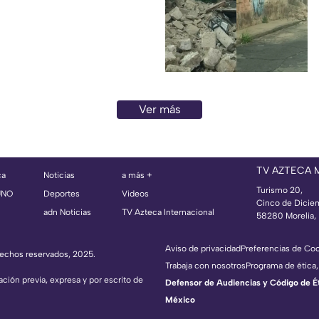
Ver más
TV AZTECA
ca
Noticias
a más +
Turismo 20,
UNO
Deportes
Videos
Cinco de Dicie
adn Noticias
TV Azteca Internacional
58280 Morelia, 
Aviso de privacidad
Preferencias de Co
erechos reservados, 2025.
Trabaja con nosotros
Programa de ética,
ación previa, expresa y por escrito de
Defensor de Audiencias y Código de Étic
México