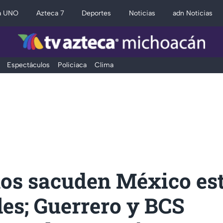
a UNO
Azteca 7
Deportes
Noticias
adn Noticias
Espectáculos
Policiaca
Clima
mos sacuden México es
es; Guerrero y BCS