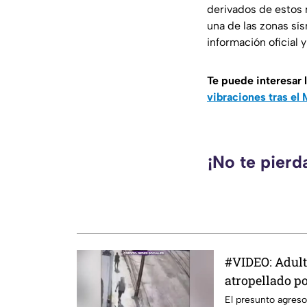
derivados de estos 
una de las zonas sí
información oficial 
Te puede interesar 
vibraciones tras el
¡No te pierd
#VIDEO: Adul
atropellado por
empujado.
El presunto agreso