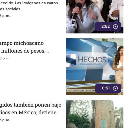
sucedido. Las imágenes causaron
es sociales.
3 p. m.
2:52
 campo michoacano
 millones de pesos;
nta crisis por
0 p. m.
0:51
egidos también ponen bajo
ticos en México; detienen
r señalado por caso
6 p. m.