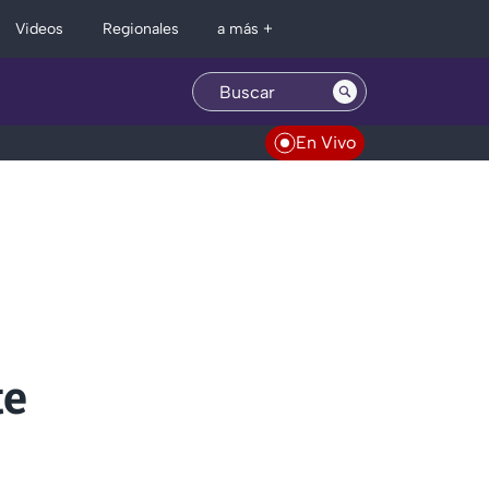
Regionales
Videos
a más +
En Vivo
te