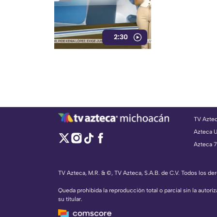
2:30
TV Azte
Azteca 
Azteca 7
TV Azteca, M.R. & ©, TV Azteca, S.A.B. de C.V. Todos los d
Queda prohibida la reproducción total o parcial sin la autoriz
su titular.