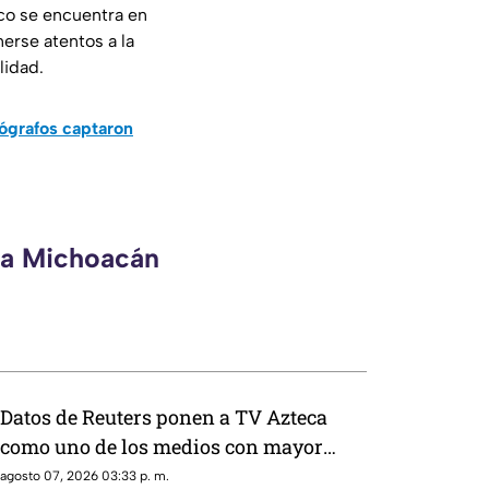
co se encuentra en
erse atentos a la
lidad.
mógrafos captaron
eca Michoacán
Datos de Reuters ponen a TV Azteca
como uno de los medios con mayor
alcance en México, tras polémica por
agosto 07, 2026 03:33 p. m.