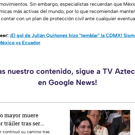
movimientos. Sin embargo, especialistas recuerdan que Méxi
smicas más activas del mundo, por lo que recomiendan manten
y contar con un plan de protección civil ante cualquier eventua
leer:
¡El gol de Julián Quiñones hizo "temblar" la CDMX! Sis
 México vs Ecuador
as nuestro contenido, sigue a TV Azt
en Google News!
to mayor muere
 tráiler tras ser
r continuó su camino tras