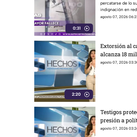
percatarse de lo 
indignación en red
agosto 07, 2026 06:2
0:31
Extorsión al
alcanza 18 mil
aguacate enfre
agosto 07, 2026 03:3
inseguridad
2:20
Testigos prot
presión a polí
a exgobernado
agosto 07, 2026 03:2
Ayotzinapa