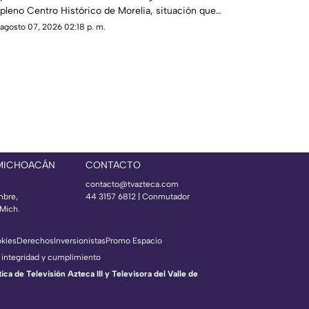
pleno Centro Histórico de Morelia, situación que
generó alerta entre peatones y vecinos de la zona.
agosto 07, 2026 02:18 p. m.
 MICHOACÁN
CONTACTO
contacto@tvazteca.com
mbre,
44 3157 6812
| Conmutador
Mich.
okies
Derechos
Inversionistas
Promo Espacio
 integridad y cumplimiento
a de Televisión Azteca III y Televisora del Valle de