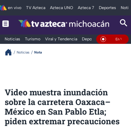
en vivo
TV Azteca
Azteca UNO
Azteca 7
Deportes
Notic
Noticias
Turismo
Viral y Tendencia
Deportes
Espectáculos
En Vivo
Noticias
Nota
Video muestra inundación
sobre la carretera Oaxaca–
México en San Pablo Etla;
piden extremar precauciones