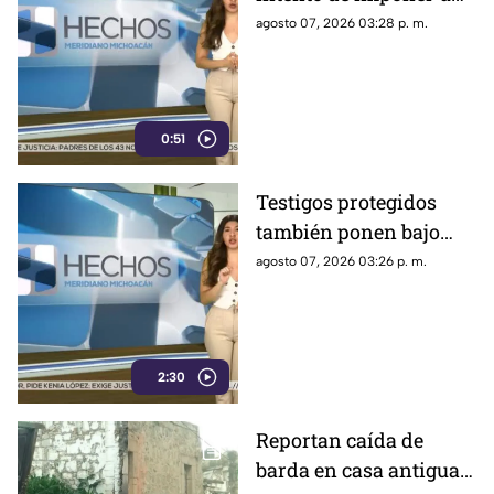
sola narrativa y limitar
agosto 07, 2026 03:28 p. m.
críticas al gobierno
federal
0:51
Testigos protegidos
también ponen bajo
presión a políticos en
agosto 07, 2026 03:26 p. m.
México; detienen a
exgobernador señalado
por caso Ayotzinapa
2:30
Reportan caída de
barda en casa antigua