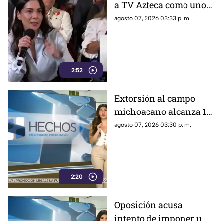
a TV Azteca como uno
de los medios con
agosto 07, 2026 03:33 p. m.
mayor alcance en
México, tras polémica
por cifras en La
Mañanera
2:52
Extorsión al campo
michoacano alcanza 18
mil millones de pesos;
agosto 07, 2026 03:30 p. m.
aguacate enfrenta
crisis por inseguridad
2:20
Oposición acusa
intento de imponer una