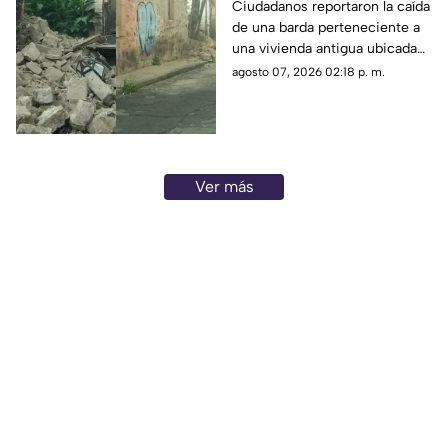
del Centro de Morelia
Ciudadanos reportaron la caída
de una barda perteneciente a
una vivienda antigua ubicada
en pleno Centro Histórico de
agosto 07, 2026 02:18 p. m.
Morelia, situación que generó
alerta entre peatones y
vecinos de la zona.
Ver más