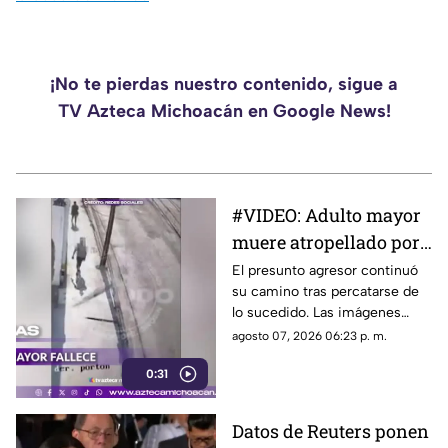
¡No te pierdas nuestro contenido, sigue a
TV Azteca Michoacán en Google News!
#VIDEO: Adulto mayor
muere atropellado por
tráiler tras ser
El presunto agresor continuó
su camino tras percatarse de
empujado.
lo sucedido. Las imágenes
causaron indignación en redes
agosto 07, 2026 06:23 p. m.
sociales.
0:31
Datos de Reuters ponen