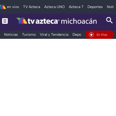
en vivo
TV Azteca
Azteca UNO
Azteca 7
Deportes
Notic
Noticias
Turismo
Viral y Tendencia
Deportes
Espectáculos
En Vivo