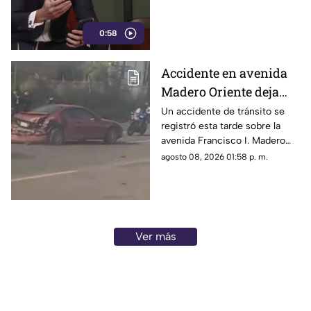
0:58
Accidente en avenida
Madero Oriente deja
daños materiales en
Un accidente de tránsito se
registró esta tarde sobre la
Morelia
avenida Francisco I. Madero
Oriente, en Morelia, a la altura
agosto 08, 2026 01:58 p. m.
de las inmediaciones de las
oficinas del Instituto Nacional
Electoral (INE).
Ver más