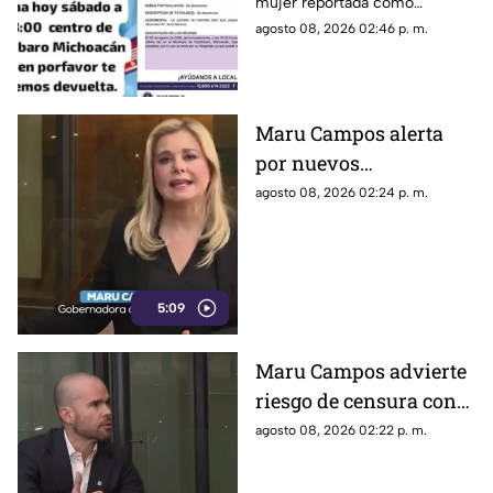
mujer reportada como
Alejandrina Medina
desaparecida en Tacámbaro,
agosto 08, 2026 02:46 p. m.
convocaron a una marcha para
exigir respuestas a las
autoridades y pedir que se
intensifique su búsqueda.
Maru Campos alerta
por nuevos
lineamientos: “Podrían
agosto 08, 2026 02:24 p. m.
callar a México
5:09
Maru Campos advierte
riesgo de censura con
nuevos lineamientos
agosto 08, 2026 02:22 p. m.
del Gobierno Federal