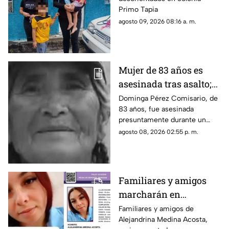
en la Primo Tapia
Primo Tapia
Oriente
agosto 09, 2026 08:16 a. m.
Mujer de 83 años es
asesinada tras asalto;
le robaron los $90 que
Dominga Pérez Comisario, de
83 años, fue asesinada
había ganado
presuntamente durante un
vendiendo cemitas
asalto en Amozoc, Puebla,
agosto 08, 2026 02:55 p. m.
luego de terminar su jornada
vendiendo cemitas para
obtener ingresos.
Familiares y amigos
marcharán en
Tacámbaro para exigir
Familiares y amigos de
Alejandrina Medina Acosta,
la localización de