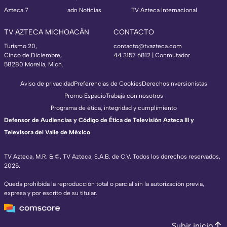
Azteca 7
adn Noticias
TV Azteca Internacional
TV AZTECA MICHOACÁN
CONTACTO
Turismo 20,
contacto@tvazteca.com
Cinco de Diciembre,
44 3157 6812
| Conmutador
58280 Morelia, Mich.
Aviso de privacidad
Preferencias de Cookies
Derechos
Inversionistas
Promo Espacio
Trabaja con nosotros
Programa de ética, integridad y cumplimiento
Defensor de Audiencias y Código de Ética de Televisión Azteca III y
Televisora del Valle de México
TV Azteca, M.R. & ©, TV Azteca, S.A.B. de C.V. Todos los derechos reservados,
2025.
Queda prohibida la reproducción total o parcial sin la autorización previa,
expresa y por escrito de su titular.
Subir inicio