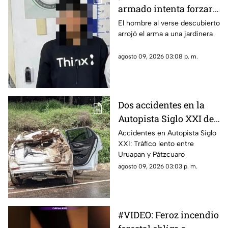
armado intenta forzar
un domicilio en
El hombre al verse descubierto
arrojó el arma a una jardinera
Morelia
agosto 09, 2026 03:08 p. m.
Dos accidentes en la
Autopista Siglo XXI de
Michoacán
Accidentes en Autopista Siglo
XXI: Tráfico lento entre
Uruapan y Pátzcuaro
agosto 09, 2026 03:03 p. m.
#VIDEO: Feroz incendio