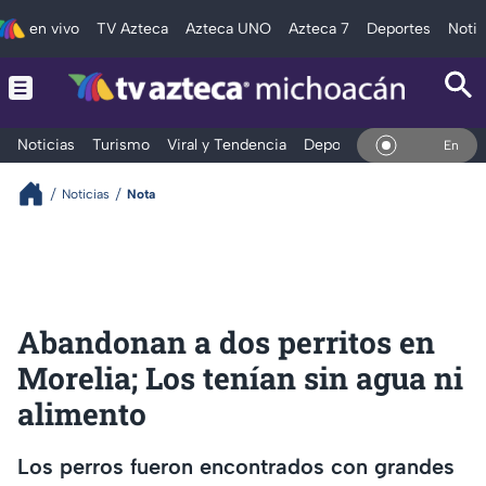
en vivo
TV Azteca
Azteca UNO
Azteca 7
Deportes
Notic
Noticias
Turismo
Viral y Tendencia
Deportes
Espectáculos
En Vivo
Noticias
Nota
Abandonan a dos perritos en
Morelia; Los tenían sin agua ni
alimento
Los perros fueron encontrados con grandes