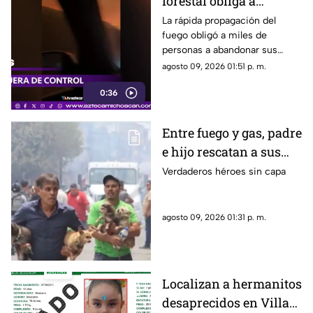
forestal obliga a
evacuar a más de 20
La rápida propagación del
fuego obligó a miles de
mil personas
personas a abandonar sus
hogares.
agosto 09, 2026 01:51 p. m.
0:36
Entre fuego y gas, padre
e hijo rescatan a sus
cuatro perros tras
Verdaderos héroes sin capa
explosión en
Cuernavaca
agosto 09, 2026 01:31 p. m.
Localizan a hermanitos
desaprecidos en Villas