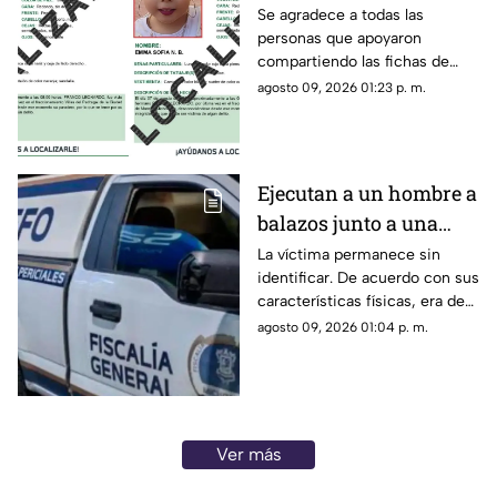
del Pedregal
Se agradece a todas las
personas que apoyaron
compartiendo las fichas de
búsqueda. Se informa que las
agosto 09, 2026 01:23 p. m.
personas reportadas como
desaparecidas ya fueron
localizadas y se encuentran
con sus familiares.
Ejecutan a un hombre a
balazos junto a una
gasolinera en
La víctima permanece sin
identificar. De acuerdo con sus
Michoacán
características físicas, era de
complexión robusta y vestía
agosto 09, 2026 01:04 p. m.
pantalón de mezclilla azul,
playera tipo polo negra y tenis
negros.
Ver más