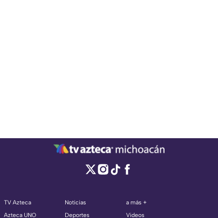
TV Azteca
Noticias
a más +
Azteca UNO
Deportes
Videos