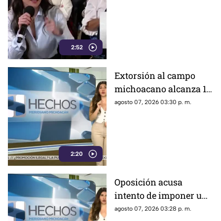
mayor alcance en
México, tras polémica
por cifras en La
Mañanera
2:52
Extorsión al campo
michoacano alcanza 18
mil millones de pesos;
agosto 07, 2026 03:30 p. m.
aguacate enfrenta
crisis por inseguridad
2:20
Oposición acusa
intento de imponer una
sola narrativa y limitar
agosto 07, 2026 03:28 p. m.