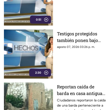
críticas al gobierno
federal
0:51
Testigos protegidos
también ponen bajo
presión a políticos en
agosto 07, 2026 03:26 p. m.
México; detienen a
exgobernador señalado
por caso Ayotzinapa
2:30
Reportan caída de
barda en casa antigua
del Centro de Morelia
Ciudadanos reportaron la caída
de una barda perteneciente a