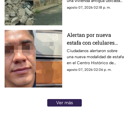
una vivienda antigua ubicada
en pleno Centro Histórico de
agosto 07, 2026 02:18 p. m.
Morelia, situación que generó
alerta entre peatones y
vecinos de la zona.
Alertan por nueva
estafa con celulares
pirata en el Centro de
Ciudadanos alertaron sobre
una nueva modalidad de estafa
Morelia.
en el Centro Histórico de
Morelia, luego de que un
agosto 07, 2026 02:06 p. m.
hombre fuera señalado por
varias personas que aseguran
haber sido engañadas con la
venta de teléfonos celulares
presuntamente falsos.
Ver más