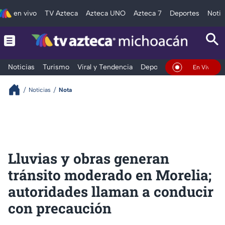
en vivo
TV Azteca
Azteca UNO
Azteca 7
Deportes
Notic
Noticias
Turismo
Viral y Tendencia
Deportes
Espectáculos
En Vivo
Noticias
Nota
Lluvias y obras generan
tránsito moderado en Morelia;
autoridades llaman a conducir
con precaución