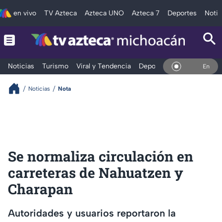
en vivo
TV Azteca
Azteca UNO
Azteca 7
Deportes
Notic
Noticias
Turismo
Viral y Tendencia
Deportes
Espectáculos
En Vivo
Noticias
Nota
Se normaliza circulación en
carreteras de Nahuatzen y
Charapan
Autoridades y usuarios reportaron la