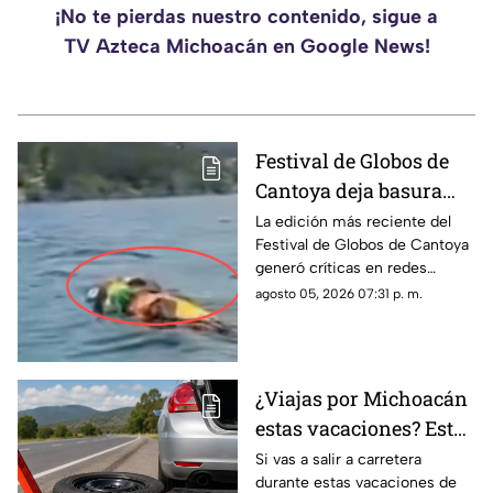
¡No te pierdas nuestro contenido, sigue a
TV Azteca Michoacán en Google News!
Festival de Globos de
Cantoya deja basura
sobre el Lago de
La edición más reciente del
Festival de Globos de Cantoya
Pátzcuaro; ciudadanos
generó críticas en redes
exigen acciones
sociales luego de que
agosto 05, 2026 07:31 p. m.
numerosos residuos de los
globos terminaran sobre el
Lago de Pátzcuaro, dejando
una acumulación de basura en
¿Viajas por Michoacán
una de las principales zonas
estas vacaciones? Esto
naturales del municipio.
es lo indispensable que
Si vas a salir a carretera
durante estas vacaciones de
debes llevar en tu