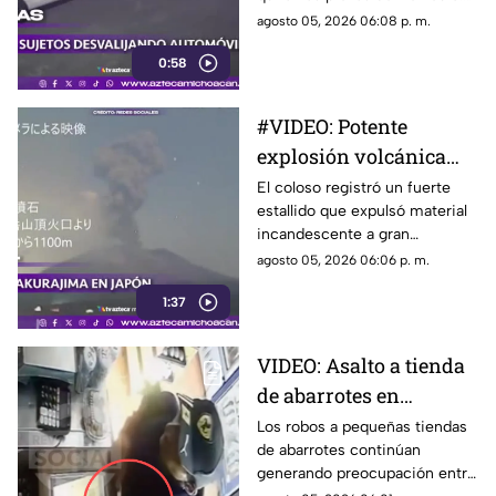
El momento quedó grabado en
agosto 05, 2026 06:08 p. m.
video.
0:58
#VIDEO: Potente
explosión volcánica
eleva columna de
El coloso registró un fuerte
estallido que expulsó material
ceniza
incandescente a gran
distancia. Autoridades vigilan
agosto 05, 2026 06:06 p. m.
la zona.
1:37
VIDEO: Asalto a tienda
de abarrotes en
Morelia; delincuente
Los robos a pequeñas tiendas
de abarrotes continúan
usa cuchillo para robar
generando preocupación entre
dinero de la caja