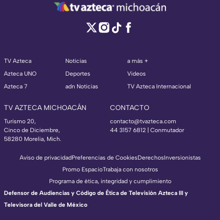
TV Azteca
Noticias
a más +
Azteca UNO
Deportes
Videos
Azteca 7
adn Noticias
TV Azteca Internacional
TV AZTECA MICHOACÁN
CONTACTO
Turismo 20,
contacto@tvazteca.com
Cinco de Diciembre,
44 3157 6812
| Conmutador
58280 Morelia, Mich.
Aviso de privacidad
Preferencias de Cookies
Derechos
Inversionistas
Promo Espacio
Trabaja con nosotros
Programa de ética, integridad y cumplimiento
Defensor de Audiencias y Código de Ética de Televisión Azteca III y
Televisora del Valle de México