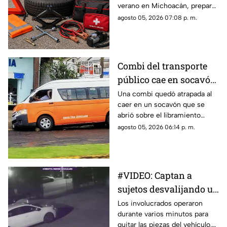
verano en Michoacán, preparar
automóvil
tu automóvil antes del viaje
agosto 05, 2026 07:08 p. m.
puede evitar contratiempos.
Las lluvias, los baches y el
incremento del tránsito hacen
indispensable revisar el estado
Combi del transporte
del vehículo y llevar
público cae en socavón;
herramientas básicas.
esto sabemos hasta el
Una combi quedó atrapada al
caer en un socavón que se
momento
abrió sobre el libramiento
Francisco J. Múgica, en el
agosto 05, 2026 06:14 p. m.
municipio de Zitácuaro,
situación que generó
movilización y preocupación
entre automovilistas de la
#VIDEO: Captan a
zona.
sujetos desvalijando un
automóvil en la calle.
Los involucrados operaron
durante varios minutos para
quitar las piezas del vehículo.