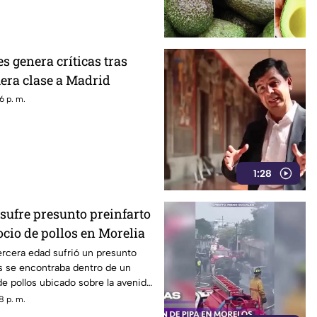
 el municipio de Puruándiro.
 genera críticas tras
mera clase a Madrid
6 p. m.
1:28
sufre presunto preinfarto
cio de pollos en Morelia
rcera edad sufrió un presunto
s se encontraba dentro de un
e pollos ubicado sobre la avenida
n Morelia, durante la tarde de
8 p. m.