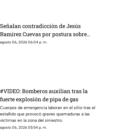
“oro verde” dentro del país.
Señalan contradicción de Jesús
Ramírez Cuevas por postura sobre
publicidad oficial y medios
agosto 06, 2026 06:04 p. m.
#VIDEO: Bomberos auxilian tras la
fuerte explosión de pipa de gas
Cuerpos de emergencia laboran en el sitio tras el
estallido que provocó graves quemaduras a las
víctimas en la zona del siniestro.
agosto 06, 2026 05:54 p. m.