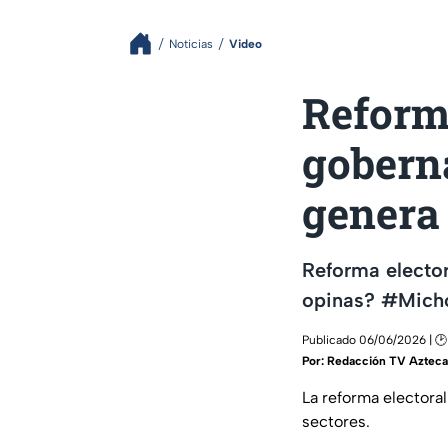
Noticias
Video
Reforma
gobern
genera
Reforma electo
opinas? #Mich
Publicado 06/06/2026 | 🕑
Por:
Redacción TV Aztec
La reforma electora
sectores.