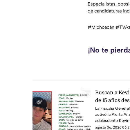
Especialistas, opos
de candidaturas ind
#Michoacán #TVAzt
¡No te pierd
Buscan a Kevi
de 15 años de
Michoacán; ac
La Fiscalía Gener
activó la Alerta Am
adolescente Kevin 
edad, quien fue vis
agosto 06, 2026 06:21