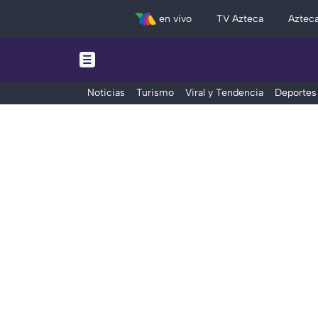
en vivo
TV Azteca
Aztec
Noticias
Turismo
Viral y Tendencia
Deportes