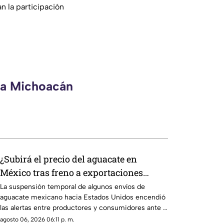
n la participación
eca Michoacán
¿Subirá el precio del aguacate en
México tras freno a exportaciones
hacia Estados Unidos?
La suspensión temporal de algunos envíos de
aguacate mexicano hacia Estados Unidos encendió
las alertas entre productores y consumidores ante la
posibilidad de un impacto en los precios del llamado
agosto 06, 2026 06:11 p. m.