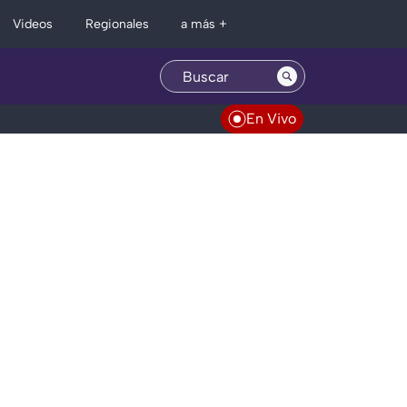
Regionales
Videos
a más +
En Vivo