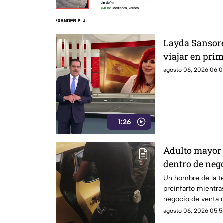
agosto de 2026 en
Layda Sansores
viajar en pri
agosto 06, 2026 06:0
1:26
Adulto mayor 
dentro de nego
Un hombre de la te
preinfarto mientra
negocio de venta d
Lázaro Cárdenas, e
agosto 06, 2026 05:5
este jueves.