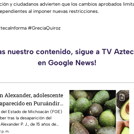
ición y ciudadanos advierten que los cambios aprobados limita
ependientes al imponer nuevas restricciones.
ecaInforma #GreciaQuiroz
as nuestro contenido, sigue a TV Azt
en Google News!
n Alexander, adolescente
saparecido en Puruándiro,
tivan Alerta Amber
al del Estado de Michoacán (FGE)
ber tras la desaparición del
Alexander P. J., de 15 años de
to por última vez el pasado 1 de
 p. m.