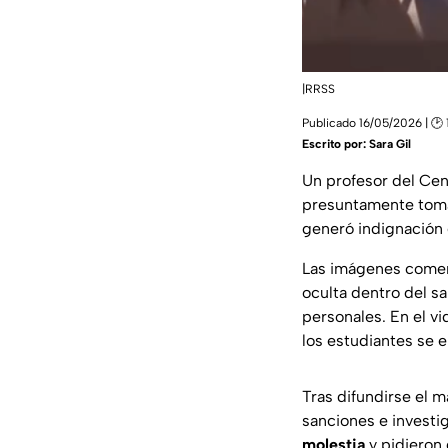
|RRSS
Publicado 16/05/2026 | 🕑 
Escrito por:
Sara Gil
Un profesor del Ce
presuntamente toma
generó indignación e
Las imágenes comen
oculta dentro del s
personales. En el vi
los estudiantes se 
Tras difundirse el m
sanciones e investi
molestia
y pidieron