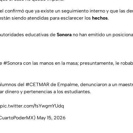
ntel confirmó que ya existe un seguimiento interno y que las 
 están siendo atendidas para esclarecer los
hechos
.
autoridades educativas de
Sonora
no han emitido un posiciona
de
#Sonora
con las manos en la masa; presuntamente, le roba
 alumnos del
#CETMAR
de Empalme, denunciaron a un maestro
r dinero y pertenencias a los estudiantes.
pic.twitter.com/fsYwgmYUdq
@CuartoPoderMX)
May 15, 2026