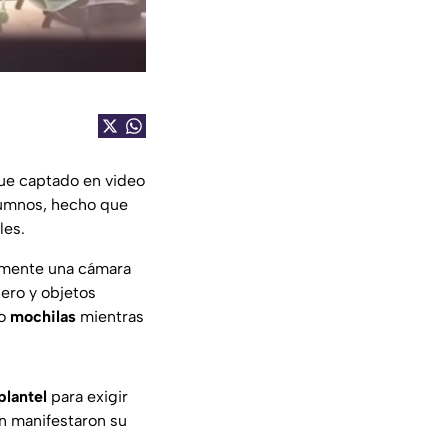
ue captado en video
lumnos, hecho que
les.
amente una cámara
ero y objetos
do
mochilas
mientras
plantel
para exigir
én manifestaron su