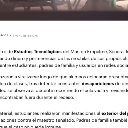
14:23
1 minuto lectura
ntro de
Estudios Tecnológicos
del Mar, en Empalme, Sonora, f
ndo dinero y pertenencias de las mochilas de sus propios a
ntre estudiantes, padres de familia y usuarios en redes socia
zaron a viralizarse luego de que alumnos colocaran presunt
alón de clases, tras detectar constantes
desapariciones
de din
deo se observa al docente recorriendo el aula vacía y revisan
encontraban fuera durante el receso.
aterial, estudiantes realizaron manifestaciones al
exterior del 
gaciones contra el maestro señalado. Padres de familia tambi
 que el caso no quede impune.