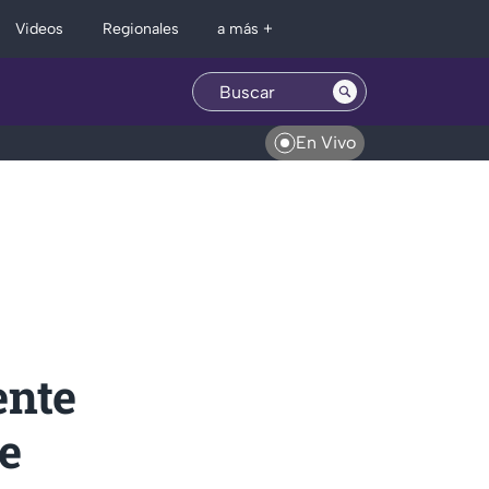
Regionales
Videos
a más +
En Vivo
ente
e