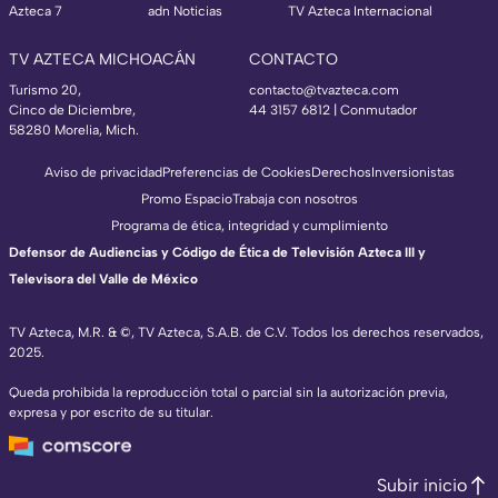
Azteca 7
adn Noticias
TV Azteca Internacional
TV AZTECA MICHOACÁN
CONTACTO
Turismo 20,
contacto@tvazteca.com
Cinco de Diciembre,
44 3157 6812
| Conmutador
58280 Morelia, Mich.
Aviso de privacidad
Preferencias de Cookies
Derechos
Inversionistas
Promo Espacio
Trabaja con nosotros
Programa de ética, integridad y cumplimiento
Defensor de Audiencias y Código de Ética de Televisión Azteca III y
Televisora del Valle de México
TV Azteca, M.R. & ©, TV Azteca, S.A.B. de C.V. Todos los derechos reservados,
2025.
Queda prohibida la reproducción total o parcial sin la autorización previa,
expresa y por escrito de su titular.
Subir inicio