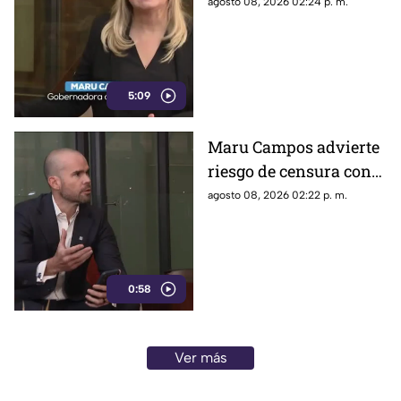
lineamientos: “Podrían
agosto 08, 2026 02:24 p. m.
callar a México
5:09
Maru Campos advierte
riesgo de censura con
nuevos lineamientos
agosto 08, 2026 02:22 p. m.
del Gobierno Federal
0:58
Ver más