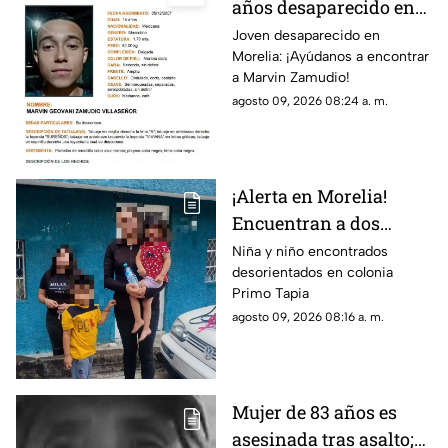
años desaparecido en
Morelia; fue visto por
Joven desaparecido en
Morelia: ¡Ayúdanos a encontrar
última vez el 29 de julio
a Marvin Zamudio!
agosto 09, 2026 08:24 a. m.
¡Alerta en Morelia!
Encuentran a dos
menores desorientados
Niña y niño encontrados
desorientados en colonia
en la Primo Tapia
Primo Tapia
Oriente
agosto 09, 2026 08:16 a. m.
Mujer de 83 años es
asesinada tras asalto;