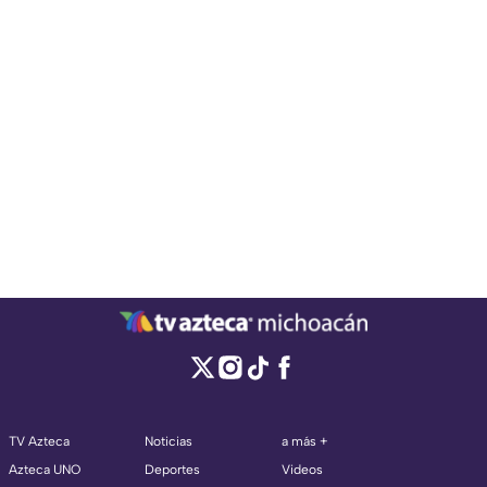
TV Azteca
Noticias
a más +
Azteca UNO
Deportes
Videos