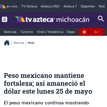
en vivo
TV Azteca
Azteca UNO
Azteca 7
Deportes
Notic
Noticias
Turismo
Viral y Tendencia
Deportes
Espectáculos
En Vivo
Noticias
Nota
Peso mexicano mantiene
fortaleza; así amaneció el
dólar este lunes 25 de mayo
El peso mexicano continúa mostrando