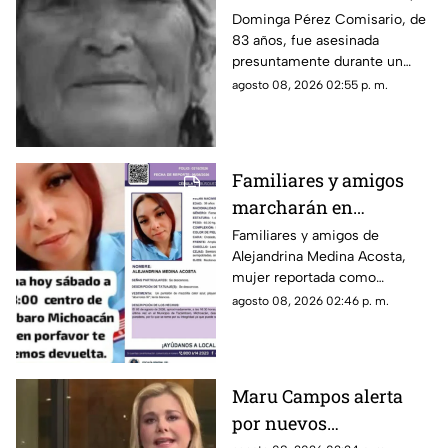
le robaron los $90 que
Dominga Pérez Comisario, de
83 años, fue asesinada
había ganado
presuntamente durante un
vendiendo cemitas
asalto en Amozoc, Puebla,
agosto 08, 2026 02:55 p. m.
luego de terminar su jornada
vendiendo cemitas para
obtener ingresos.
Familiares y amigos
marcharán en
Tacámbaro para exigir
Familiares y amigos de
Alejandrina Medina Acosta,
la localización de
mujer reportada como
Alejandrina Medina
desaparecida en Tacámbaro,
agosto 08, 2026 02:46 p. m.
convocaron a una marcha para
exigir respuestas a las
autoridades y pedir que se
intensifique su búsqueda.
Maru Campos alerta
por nuevos