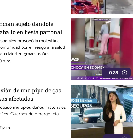
o daños materiales o personas
cian sujeto dándole
aballo en fiesta patronal.
sociales provocó la molestia e
comunidad por el riesgo a la salud
os advierten graves daños.
0 p. m.
0:38
sión de una pipa de gas
sas afectadas.
 causó múltiples daños materiales
años. Cuerpos de emergencia
7 p. m.