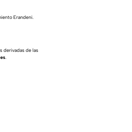
miento Erandeni.
s derivadas de las
les
.