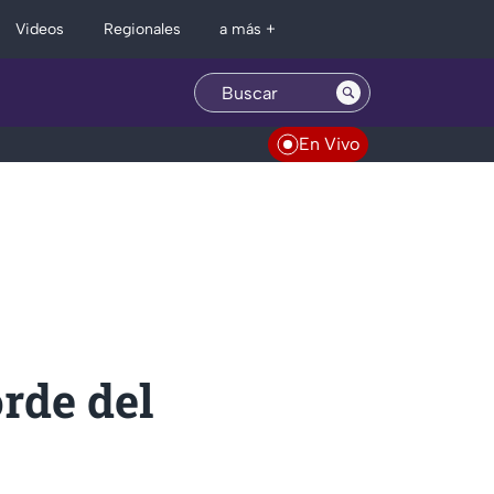
Regionales
Videos
a más +
En Vivo
orde del