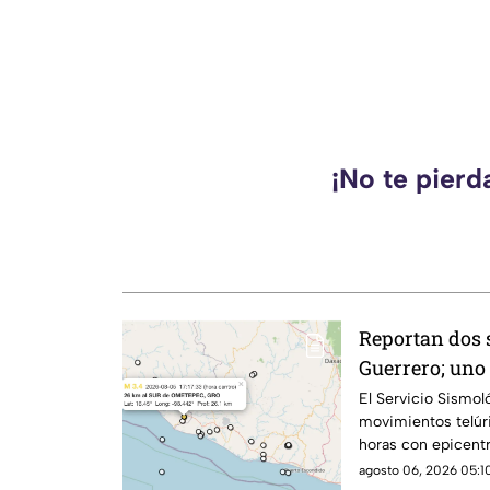
¡No te pierd
Reportan dos
Guerrero; uno 
Coalcomán
El Servicio Sismol
movimientos telúri
horas con epicentr
Michoacán y Guerr
agosto 06, 2026 05:10