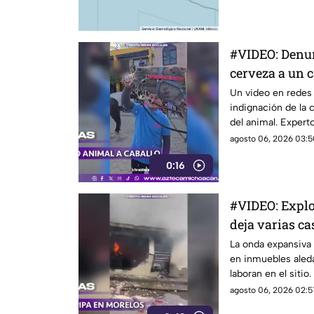
se hayan informad
lesionadas.
#VIDEO: Denun
cerveza a un c
Un video en redes 
indignación de la 
del animal. Expert
agosto 06, 2026 03:5
0:16
#VIDEO: Explo
deja varias ca
La onda expansiva
en inmuebles aled
laboran en el sitio.
agosto 06, 2026 02:5