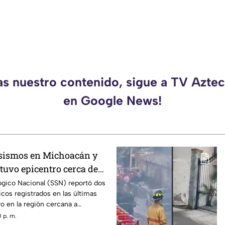
as nuestro contenido, sigue a TV Azt
en Google News!
 sismos en Michoacán y
tuvo epicentro cerca de
ógico Nacional (SSN) reportó dos
cos registrados en las últimas
o en la región cercana a
ero, sin que hasta el momento
 p. m.