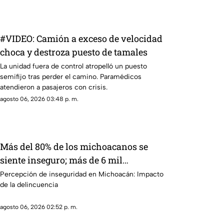
de diversa gravedad, además de daños materiales
en viviendas, vehículos e infraestructura urbana.
#VIDEO: Camión a exceso de velocidad
choca y destroza puesto de tamales
La unidad fuera de control atropelló un puesto
semifijo tras perder el camino. Paramédicos
atendieron a pasajeros con crisis.
agosto 06, 2026 03:48 p. m.
Más del 80% de los michoacanos se
siente inseguro; más de 6 mil
asesinatos en actual administración
Percepción de inseguridad en Michoacán: Impacto
de la delincuencia
agosto 06, 2026 02:52 p. m.