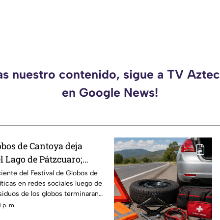
as nuestro contenido, sigue a TV Azt
en Google News!
obos de Cantoya deja
l Lago de Pátzcuaro;
igen acciones
iente del Festival de Globos de
ticas en redes sociales luego de
iduos de los globos terminaran
átzcuaro, dejando una
 p. m.
ura en una de las principales