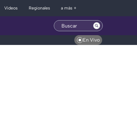
Regionales
Videos
a más +
En Vivo