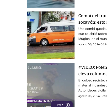
zonas naturales de
Combi del tra
socavón; esto
momento
Una combi quedó a
que se abrió sobre
Múgica, en el muni
generó movilizaci
agosto 05, 2026 06:14
automovilistas de l
#VIDEO: Poten
eleva columna
El coloso registró 
material incandesc
Autoridades vigilan
agosto 05, 2026 06:0
1:37