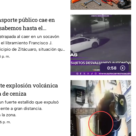
l municipio.
nsporte público cae en
 sabemos hasta el
trapada al caer en un socavón
 el libramiento Francisco J.
cipio de Zitácuaro, situación que
ón y preocupación entre
 p. m.
a zona.
0:58
te explosión volcánica
 de ceniza
un fuerte estallido que expulsó
ente a gran distancia.
 la zona.
6 p. m.