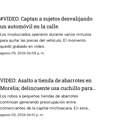
llevar herramientas básicas.
#VIDEO: Captan a sujetos desvalijando
un automóvil en la calle.
Los involucrados operaron durante varios minutos
para quitar las piezas del vehículo. El momento
quedó grabado en video.
agosto 05, 2026 06:08 p. m.
VIDEO: Asalto a tienda de abarrotes en
Morelia; delincuente usa cuchillo para
robar dinero de la caja
Los robos a pequeñas tiendas de abarrotes
continúan generando preocupación entre
comerciantes de la capital michoacana. En esta
ocasión, cámaras de seguridad captaron el
agosto 05, 2026 06:01 p. m.
momento en que un sujeto asaltó un
establecimiento ubicado en la colonia La Soledad.