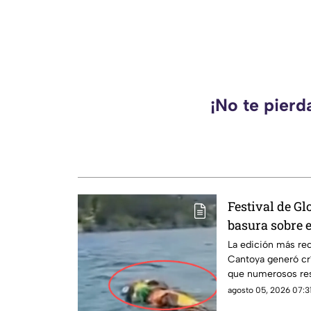
¡No te pierd
Festival de Gl
basura sobre e
ciudadanos ex
La edición más rec
Cantoya generó crí
que numerosos res
sobre el Lago de P
agosto 05, 2026 07:31
acumulación de bas