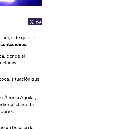
s luego de que se
esentaciones
.
ca,
donde el
anciones.
boca, situación que
n Ángela Aguilar,
dieron al artista
idores.
ió un beso en la