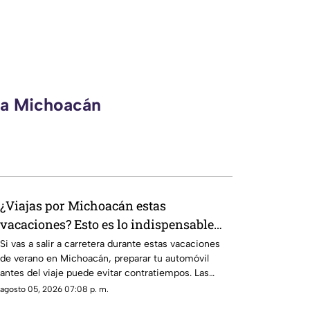
eca Michoacán
¿Viajas por Michoacán estas
vacaciones? Esto es lo indispensable
que debes llevar en tu automóvil
Si vas a salir a carretera durante estas vacaciones
de verano en Michoacán, preparar tu automóvil
antes del viaje puede evitar contratiempos. Las
lluvias, los baches y el incremento del tránsito
agosto 05, 2026 07:08 p. m.
hacen indispensable revisar el estado del vehículo y