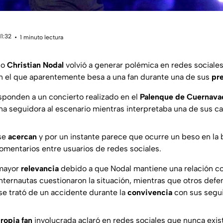
11:32
1 minuto lectura
no
Christian Nodal
volvió a generar polémica en redes sociale
 en el que aparentemente besa a una fan durante una de sus
pr
ponden a un concierto realizado en el
Palenque de Cuernava
una seguidora al escenario mientras interpretaba una de sus c
 se
acercan
y por un instante parece que ocurre un beso en la 
omentarios entre usuarios de redes sociales.
mayor
relevancia
debido a que Nodal mantiene una relación co
nternautas cuestionaron la situación, mientras que otros defen
e trató de un accidente durante la
convivencia
con sus segu
propia fan
involucrada aclaró en redes sociales que nunca exist