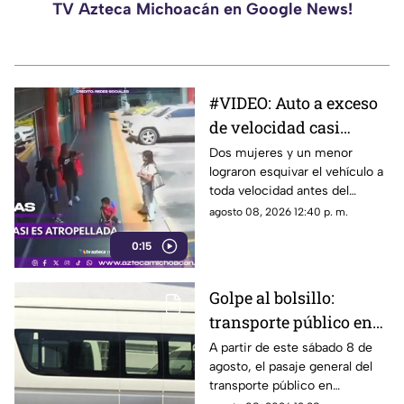
TV Azteca Michoacán en Google News!
#VIDEO: Auto a exceso
de velocidad casi
arrolla a una familia.
Dos mujeres y un menor
lograron esquivar el vehículo a
toda velocidad antes del
choque.
agosto 08, 2026 12:40 p. m.
0:15
Golpe al bolsillo:
transporte público en
Michoacán sube a 12
A partir de este sábado 8 de
agosto, el pasaje general del
pesos
transporte público en