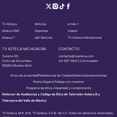
TV Azteca
Noticias
a más +
Azteca UNO
Deportes
Videos
Azteca 7
adn Noticias
TV Azteca Internacional
TV AZTECA MICHOACÁN
CONTACTO
Turismo 20,
contacto@tvazteca.com
Cinco de Diciembre,
44 3157 6812
| Conmutador
58280 Morelia, Mich.
Aviso de privacidad
Preferencias de Cookies
Derechos
Inversionistas
Promo Espacio
Trabaja con nosotros
Programa de ética, integridad y cumplimiento
Defensor de Audiencias y Código de Ética de Televisión Azteca III y
Televisora del Valle de México
TV Azteca, M.R. & ©, TV Azteca, S.A.B. de C.V. Todos los derechos reservados,