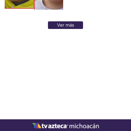
hermanos Emma Sofía N. B.,
de 7 años de edad, y Franco
Leonardo N. B., de 12 años,
quienes fueron vistos por
Ver más
última vez la mañana del 7 de
agosto de 2026 en la ciudad
de Morelia.