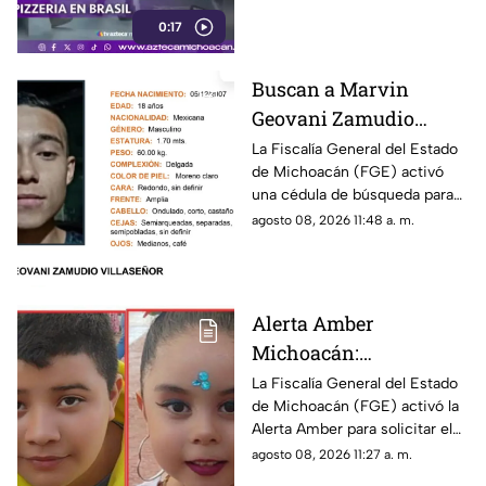
fuego en el lugar.
0:17
Buscan a Marvin
Geovani Zamudio
Villaseñor, joven de 18
La Fiscalía General del Estado
de Michoacán (FGE) activó
años desaparecido en
una cédula de búsqueda para
Morelia
dar con el paradero de Marvin
agosto 08, 2026 11:48 a. m.
Geovani Zamudio Villaseñor,
joven de 18 años de edad,
quien fue visto por última vez
la noche del pasado 29 de julio
Alerta Amber
de 2026 en la capital
Michoacán:
michoacana.
Desaparecen los niños
La Fiscalía General del Estado
de Michoacán (FGE) activó la
Emma Sofía y Franco
Alerta Amber para solicitar el
Leonardo en Villas del
apoyo urgente de la ciudadanía
agosto 08, 2026 11:27 a. m.
Pedregal
en la localización de los