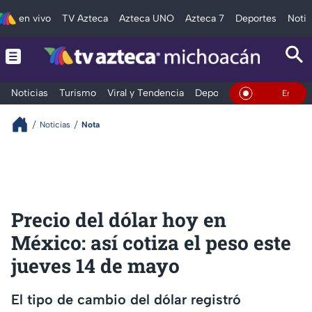
en vivo
TV Azteca
Azteca UNO
Azteca 7
Deportes
Notic
Noticias
Turismo
Viral y Tendencia
Deportes
Espectáculos
En Vivo
Noticias
Nota
Precio del dólar hoy en
México: así cotiza el peso este
jueves 14 de mayo
El tipo de cambio del dólar registró