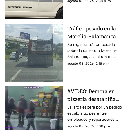
Michoacán aumenta de 11 a 12
agosto 08, 2026 12:38 p. m.
pesos, luego de que el nuevo
ajuste fuera publicado en el
Periódico Oficial del Estado. La
medida fue confirmada por el
Tráfico pesado en la
Instituto del Transporte de
Morelia-Salamanca
Michoacán (ITransporte).
por obras; toma
Se registra tráfico pesado
sobre la carretera Morelia-
precauciones
Salamanca, a la altura del
Tecnológico de Morelia,
agosto 08, 2026 12:15 p. m.
debido a trabajos de
reencarpetamiento que se
realizan en la zona.
#VIDEO: Demora en
pizzería desata riña
campal y balacera
La larga espera por un pedido
escaló a golpes entre
empleados y repartidores.
Hubo disparos de arma de
agosto 08, 2026 12:00 p. m.