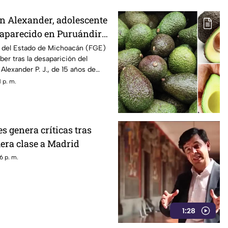
n Alexander, adolescente
saparecido en Puruándiro,
tivan Alerta Amber
al del Estado de Michoacán (FGE)
ber tras la desaparición del
Alexander P. J., de 15 años de
to por última vez el pasado 1 de
 p. m.
 el municipio de Puruándiro.
 genera críticas tras
mera clase a Madrid
6 p. m.
1:28