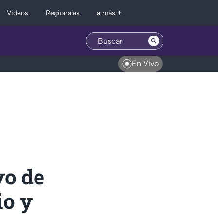
Regionales
Videos
a más +
En Vivo
yo de
io y