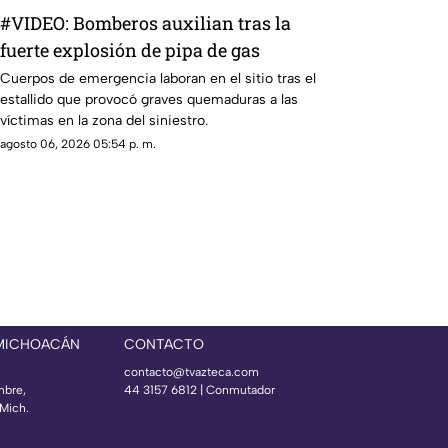
#VIDEO: Bomberos auxilian tras la
fuerte explosión de pipa de gas
Cuerpos de emergencia laboran en el sitio tras el
estallido que provocó graves quemaduras a las
víctimas en la zona del siniestro.
agosto 06, 2026 05:54 p. m.
 MICHOACÁN
CONTACTO
contacto@tvazteca.com
mbre,
44 3157 6812
| Conmutador
Mich.