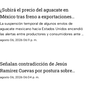
¿Subirá el precio del aguacate en
México tras freno a exportaciones
hacia Estados Unidos?
La suspensión temporal de algunos envíos de
aguacate mexicano hacia Estados Unidos encendió
las alertas entre productores y consumidores ante la
posibilidad de un impacto en los precios del llamado
agosto 06, 2026 06:11 p. m.
“oro verde” dentro del país.
Señalan contradicción de Jesús
Ramírez Cuevas por postura sobre
publicidad oficial y medios
agosto 06, 2026 06:04 p. m.