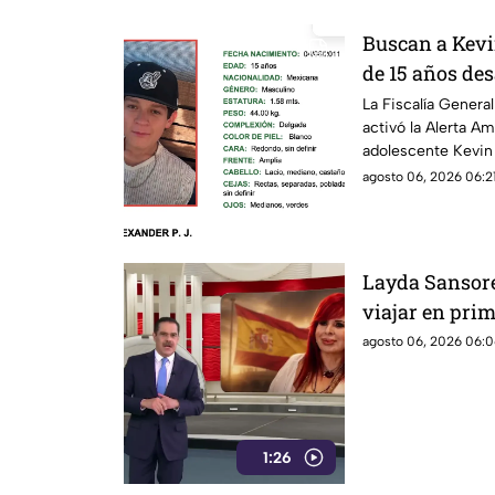
Buscan a Kevi
de 15 años de
Michoacán; ac
La Fiscalía Gener
activó la Alerta Am
adolescente Kevin 
edad, quien fue vis
agosto 06, 2026 06:21
agosto de 2026 en
Layda Sansores
viajar en pri
agosto 06, 2026 06:0
1:26