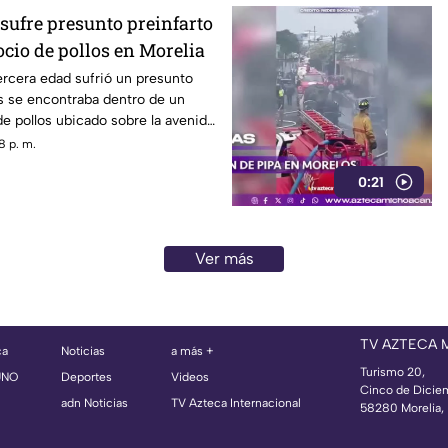
sufre presunto preinfarto
cio de pollos en Morelia
rcera edad sufrió un presunto
s se encontraba dentro de un
e pollos ubicado sobre la avenida
n Morelia, durante la tarde de
8 p. m.
0:21
Ver más
TV AZTECA
ca
Noticias
a más +
Turismo 20,
UNO
Deportes
Videos
Cinco de Dicie
adn Noticias
TV Azteca Internacional
58280 Morelia, 