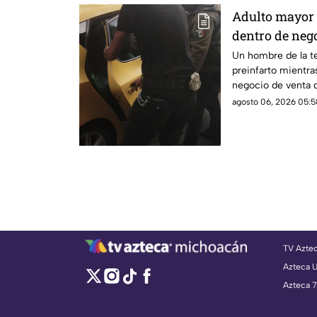
Adulto mayor 
dentro de nego
Un hombre de la te
preinfarto mientra
negocio de venta d
Lázaro Cárdenas, e
agosto 06, 2026 05:5
este jueves.
TV Azte
Azteca 
Azteca 7