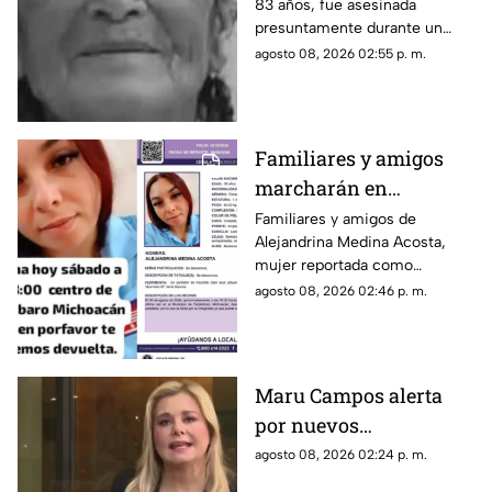
83 años, fue asesinada
había ganado
presuntamente durante un
vendiendo cemitas
asalto en Amozoc, Puebla,
agosto 08, 2026 02:55 p. m.
luego de terminar su jornada
vendiendo cemitas para
obtener ingresos.
Familiares y amigos
marcharán en
Tacámbaro para exigir
Familiares y amigos de
Alejandrina Medina Acosta,
la localización de
mujer reportada como
Alejandrina Medina
desaparecida en Tacámbaro,
agosto 08, 2026 02:46 p. m.
convocaron a una marcha para
exigir respuestas a las
autoridades y pedir que se
intensifique su búsqueda.
Maru Campos alerta
por nuevos
lineamientos: “Podrían
agosto 08, 2026 02:24 p. m.
callar a México