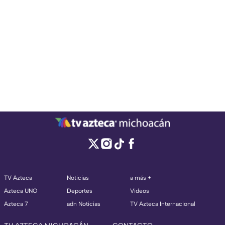
TV Azteca
Noticias
a más +
Azteca UNO
Deportes
Videos
Azteca 7
adn Noticias
TV Azteca Internacional