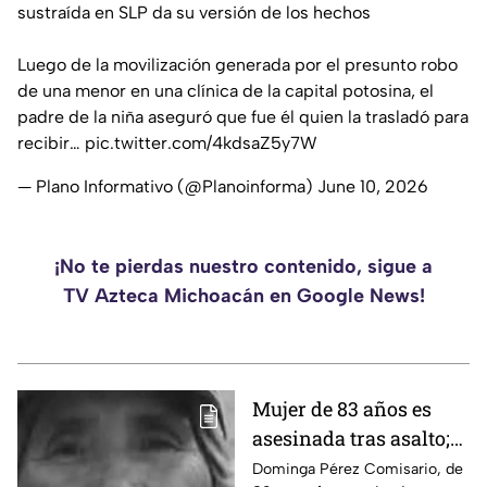
sustraída en SLP da su versión de los hechos
Luego de la movilización generada por el presunto robo
de una menor en una clínica de la capital potosina, el
padre de la niña aseguró que fue él quien la trasladó para
recibir…
pic.twitter.com/4kdsaZ5y7W
— Plano Informativo (@Planoinforma)
June 10, 2026
¡No te pierdas nuestro contenido, sigue a
TV Azteca Michoacán en Google News!
Mujer de 83 años es
asesinada tras asalto;
le robaron los $90 que
Dominga Pérez Comisario, de