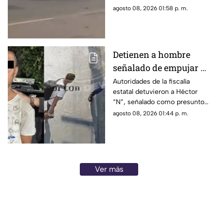
Oriente, en Morelia, a la altura
agosto 08, 2026 01:58 p. m.
de las inmediaciones de las
oficinas del Instituto Nacional
Electoral (INE).
Detienen a hombre
señalado de empujar a
adulto mayor que
Autoridades de la fiscalía
estatal detuvieron a Héctor
murió arrollado por
“N”, señalado como presunto
tráiler
responsable de empujar a un
agosto 08, 2026 01:44 p. m.
adulto mayor que
posteriormente cayó al paso
de un tráiler y murió en
Monterrey.
Ver más