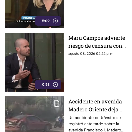
5:09
Maru Campos advierte
riesgo de censura con
nuevos lineamientos
agosto 08, 2026 02:22 p. m.
del Gobierno Federal
0:58
Accidente en avenida
Madero Oriente deja
daños materiales en
Un accidente de tránsito se
registró esta tarde sobre la
Morelia
avenida Francisco I. Madero