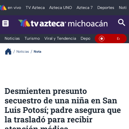
en vivo
TV Azteca
Azteca UNO
Azteca 7
Deportes
Notic
Noticias
Turismo
Viral y Tendencia
Deportes
Espectáculos
En Vivo
Noticias
Nota
Desmienten presunto
secuestro de una niña en San
Luis Potosí; padre asegura que
la trasladó para recibir
atención médica