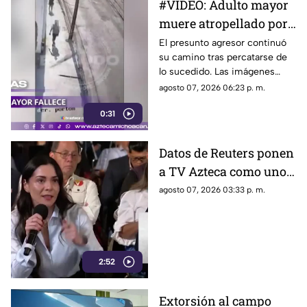
#VIDEO: Adulto mayor
muere atropellado por
tráiler tras ser
El presunto agresor continuó
su camino tras percatarse de
empujado.
lo sucedido. Las imágenes
causaron indignación en redes
agosto 07, 2026 06:23 p. m.
sociales.
0:31
Datos de Reuters ponen
a TV Azteca como uno
de los medios con
agosto 07, 2026 03:33 p. m.
mayor alcance en
México, tras polémica
por cifras en La
Mañanera
2:52
Extorsión al campo