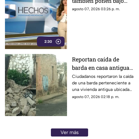
también ponen bajo
presión a políticos en
agosto 07, 2026 03:26 p. m.
México; detienen a
exgobernador señalado
por caso Ayotzinapa
2:30
Reportan caída de
barda en casa antigua
del Centro de Morelia
Ciudadanos reportaron la caída
de una barda perteneciente a
una vivienda antigua ubicada
en pleno Centro Histórico de
agosto 07, 2026 02:18 p. m.
Morelia, situación que generó
alerta entre peatones y
vecinos de la zona.
Ver más