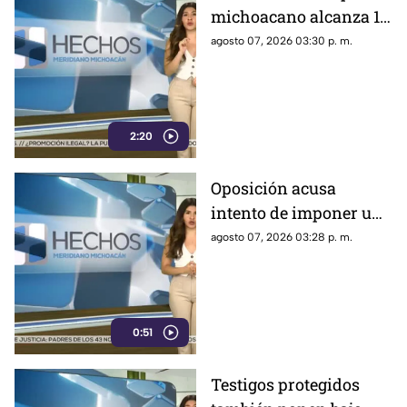
michoacano alcanza 18
mil millones de pesos;
agosto 07, 2026 03:30 p. m.
aguacate enfrenta
crisis por inseguridad
2:20
Oposición acusa
intento de imponer una
sola narrativa y limitar
agosto 07, 2026 03:28 p. m.
críticas al gobierno
federal
0:51
Testigos protegidos