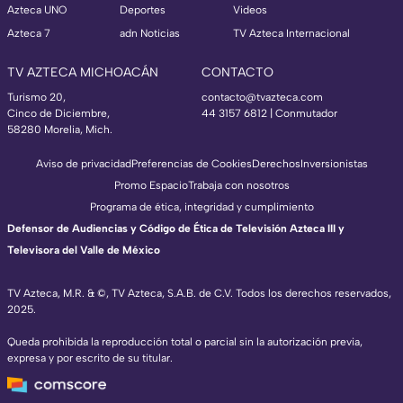
Azteca UNO
Deportes
Videos
Azteca 7
adn Noticias
TV Azteca Internacional
TV AZTECA MICHOACÁN
CONTACTO
Turismo 20,
contacto@tvazteca.com
Cinco de Diciembre,
44 3157 6812
| Conmutador
58280 Morelia, Mich.
Aviso de privacidad
Preferencias de Cookies
Derechos
Inversionistas
Promo Espacio
Trabaja con nosotros
Programa de ética, integridad y cumplimiento
Defensor de Audiencias y Código de Ética de Televisión Azteca III y
Televisora del Valle de México
TV Azteca, M.R. & ©, TV Azteca, S.A.B. de C.V. Todos los derechos reservados,
2025.
Queda prohibida la reproducción total o parcial sin la autorización previa,
expresa y por escrito de su titular.