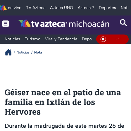
en vivo
TV Azteca
Azteca UNO
Azteca 7
Deportes
Notic
Noticias
Turismo
Viral y Tendencia
Deportes
Espectáculos
En Vivo
Noticias
Nota
Géiser nace en el patio de una
familia en Ixtlán de los
Hervores
Durante la madrugada de este martes 26 de