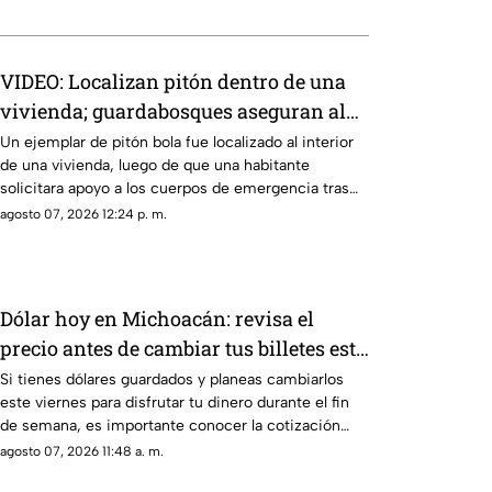
VIDEO: Localizan pitón dentro de una
vivienda; guardabosques aseguran al
ejemplar
Un ejemplar de pitón bola fue localizado al interior
de una vivienda, luego de que una habitante
solicitara apoyo a los cuerpos de emergencia tras
encontrar al reptil dentro de su domicilio.
agosto 07, 2026 12:24 p. m.
Dólar hoy en Michoacán: revisa el
precio antes de cambiar tus billetes este
fin de semana
Si tienes dólares guardados y planeas cambiarlos
este viernes para disfrutar tu dinero durante el fin
de semana, es importante conocer la cotización
antes de realizar la operación y comparar opciones
agosto 07, 2026 11:48 a. m.
para obtener un mejor rendimiento.