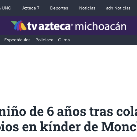
a UNO
Azteca 7
Deportes
Noticias
adn Noticias
Espectáculos
Policiaca
Clima
iño de 6 años tras col
ios en kínder de Monc