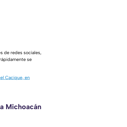
 de redes sociales,
e rápidamente se
del Cacique, en
eca Michoacán