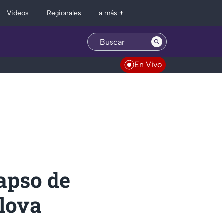
Regionales
Videos
a más +
En Vivo
apso de
lova