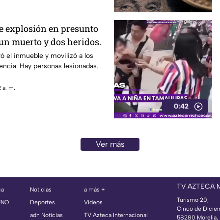
e explosión en presunto
 un muerto y dos heridos.
yó el inmueble y movilizó a los
ncia. Hay personas lesionadas.
 a. m.
0:42
Ver más
TV AZTECA
ca
Noticias
a más +
Turismo 20,
UNO
Deportes
Videos
Cinco de Dicie
adn Noticias
TV Azteca Internacional
58280 Morelia, 