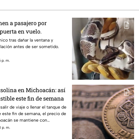
nen a pasajero por
 puerta en vuelo.
nico tras dañar la ventana y
ulación antes de ser sometido.
 p. m.
asolina en Michoacán: así
stible este fin de semana
salir de viaje o llenar el tanque de
e este fin de semana, el precio de
choacán se mantiene con
iendo del municipio y la
 p. m.
o donde se realice la carga.