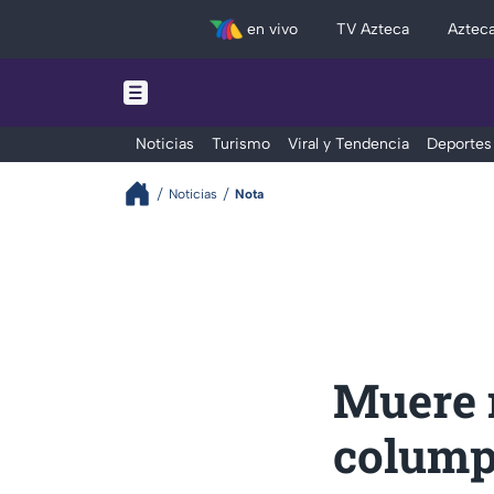
en vivo
TV Azteca
Aztec
Noticias
Turismo
Viral y Tendencia
Deportes
Noticias
Nota
Muere n
colump