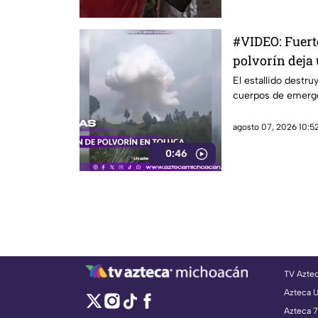
#VIDEO: Fuert
polvorín deja
El estallido destru
cuerpos de emerge
agosto 07, 2026 10:52
0:46
TV Azte
Azteca 
Azteca 7