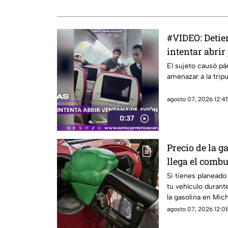
#VIDEO: Detie
intentar abrir
El sujeto causó pá
amenazar a la trip
agosto 07, 2026 12:45
0:37
Precio de la g
llega el combu
Si tienes planeado 
tu vehículo durant
la gasolina en Mi
variaciones depend
agosto 07, 2026 12:08
estación de servici