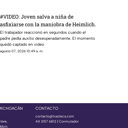
#VIDEO: Joven salva a niña de
asfixiarse con la maniobra de Heimlich.
El trabajador reaccionó en segundos cuando el
padre pedía auxilio desesperadamente. El momento
quedó captado en video
agosto 07, 2026 10:49 a. m.
 MICHOACÁN
CONTACTO
contacto@tvazteca.com
mbre,
44 3157 6812
| Conmutador
Mich.