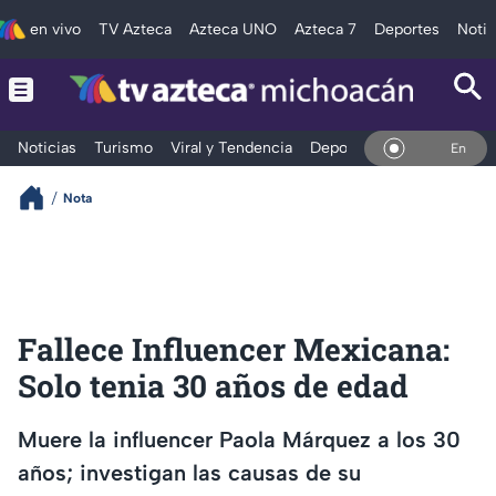
en vivo
TV Azteca
Azteca UNO
Azteca 7
Deportes
Notic
Noticias
Turismo
Viral y Tendencia
Deportes
Espectáculos
En Vivo
Nota
Fallece Influencer Mexicana:
Solo tenia 30 años de edad
Muere la influencer Paola Márquez a los 30
años; investigan las causas de su